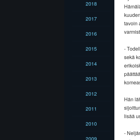
2018
Hämäläi
kuuden
2017
tavoin 
varmis
2016
2015
- Todel
sekä ko
2014
erikois
päättää
2013
komeast
2012
Hän läh
sijoitt
2011
lisää u
2010
- Neljä
2009