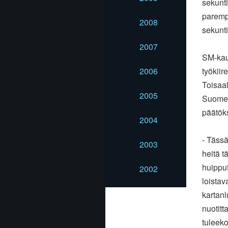
sekunti
parempa
2008
sekunti
2007
SM-kau
2006
työkiir
Toisaa
2005
Suomen 
päätök
2004
- Tässä
2003
heitä t
huipput
2002
loistav
kartanl
nuotitt
tuleeko