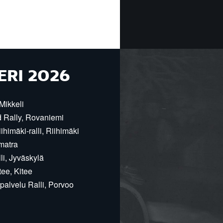
ERI 2026
Mikkeli
d Rally, Rovaniemi
himäki-ralli, Riihimäki
matra
i, Jyväskylä
ee, Kitee
alvelu Ralli, Porvoo