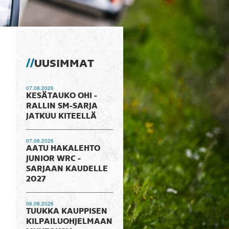
UUSIMMAT
07.08.2026
KESÄTAUKO OHI -
RALLIN SM-SARJA
JATKUU KITEELLÄ
07.08.2026
AATU HAKALEHTO
JUNIOR WRC -
SARJAAN KAUDELLE
2027
06.08.2026
TUUKKA KAUPPISEN
KILPAILUOHJELMAAN