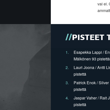
vai ei.
ammatti
PISTEET 
1.
Esapekka Lappi / En
Mälkönen 93 pistettä
2.
Lauri Joona / Antti L
pistettä
3.
Patrick Enok / Silve
pistettä
4.
Jaspar Vaher / Rait 
pistettä