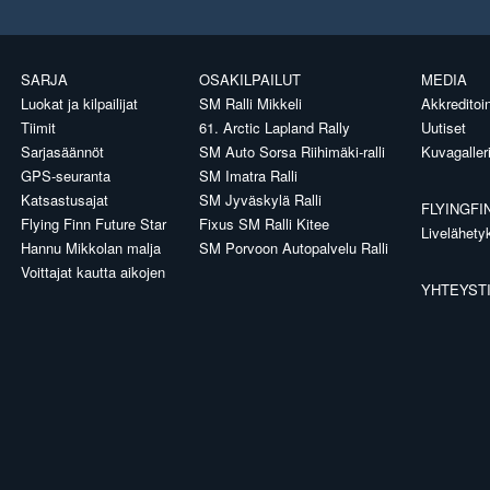
SARJA
OSAKILPAILUT
MEDIA
Luokat ja kilpailijat
SM Ralli Mikkeli
Akkreditoin
Tiimit
61. Arctic Lapland Rally
Uutiset
Sarjasäännöt
SM Auto Sorsa Riihimäki-ralli
Kuvagaller
GPS-seuranta
SM Imatra Ralli
Katsastusajat
SM Jyväskylä Ralli
FLYINGFI
Flying Finn Future Star
Fixus SM Ralli Kitee
Livelähety
Hannu Mikkolan malja
SM Porvoon Autopalvelu Ralli
Voittajat kautta aikojen
YHTEYST