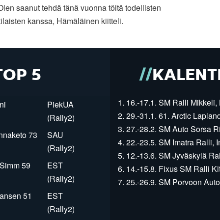
 Olen saanut tehdä tänä vuonna töitä todellisten
laisten kanssa, Hämäläinen kiitteli.
TOP 5
KALENT
1. 16.-17.1. SM Ralli Mikkeli, 
ni
PiekUA
2. 29.-31.1. 61. Arctic Laplan
(Rally2)
3. 27.-28.2. SM Auto Sorsa Rii
innaketo 73
SAU
4. 22.-23.5. SM Imatra Ralli, I
(Rally2)
5. 12.-13.6. SM Jyväskylä Rall
r Simm 59
EST
6. 14.-15.8. Fixus SM Ralli Kit
(Rally2)
7. 25.-26.9. SM Porvoon Autop
Jansen 51
EST
(Rally2)