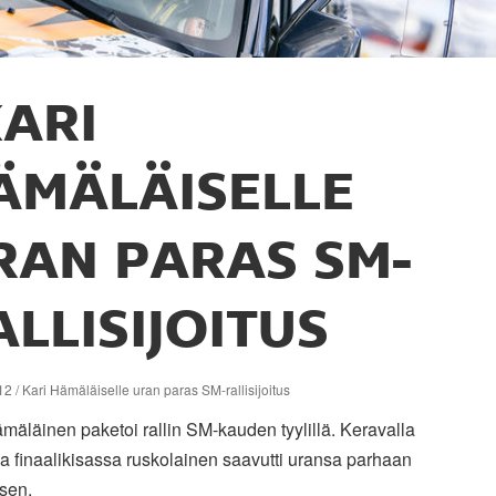
ARI
ÄMÄLÄISELLE
RAN PARAS SM-
ALLISIJOITUS
2 / Kari Hämäläiselle uran paras SM-rallisijoitus
mäläinen paketoi rallin SM-kauden tyylillä. Keravalla
a finaalikisassa ruskolainen saavutti uransa parhaan
ksen.