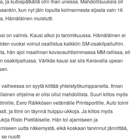
a, ja kutospätkällä olin ihan unessa. Mahdollisuuksia oli
ankin, kun nyt jäin lopulta kolmannesta sijasta vain 16
a, Hämäläinen muistutti.
si on valmis. Kausi alkoi jo tammikuussa. Hämäläinen ei
eiden vuoksi voinut osallistua kaikkiin SM-osakilpailuihin.
lta, hän ajoi maailman kovavauhtisimmassa MM-rallissa, eli
osakilpailussa. Värikäs kausi sai siis Keravalla upean
sen.
 vaiheessa on syytä kiittää yhteistyökumppaneita. Ilman
ällainen ohjelma ei olisi ollut mahdollista. Suuri kiitos myös
iimille, Eero Räikkösen vetämälle Printsportille. Auto toimi
asti, ja tiimi on täynnä huippu-ukkoja. Ja kiitos myös
ukija Risto Pietiläiselle. Hän toi ajamiseen ja
amiseen uutta näkemystä, eikä koskaan tarvinnut jännittää,
 se nuotti