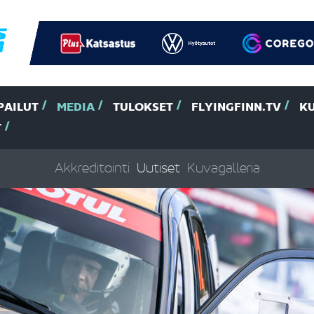
PAILUT
MEDIA
TULOKSET
FLYINGFINN.TV
K
T
Akkreditointi
Uutiset
Kuvagalleria