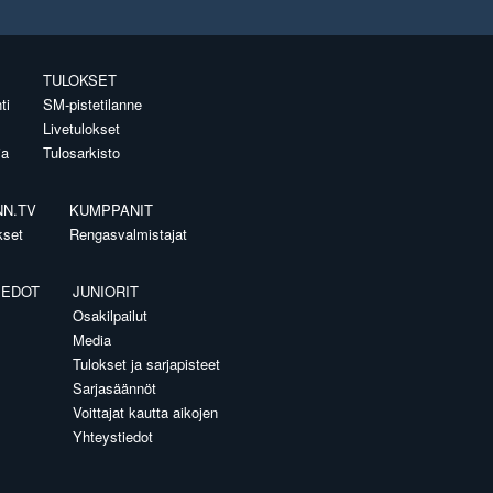
TULOKSET
ti
SM-pistetilanne
Livetulokset
ia
Tulosarkisto
NN.TV
KUMPPANIT
kset
Rengasvalmistajat
IEDOT
JUNIORIT
Osakilpailut
Media
Tulokset ja sarjapisteet
Sarjasäännöt
Voittajat kautta aikojen
Yhteystiedot