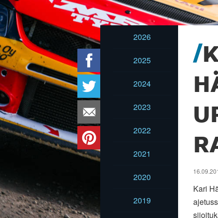
2026
K
2025
H
2024
2023
U
2022
R
2021
16.09.201
2020
Kari Hä
2019
ajetuss
sijoitu