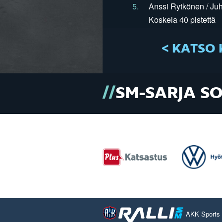
5.
Anssi Rytkönen / Juh
Koskela 40 pistettä
< KATSO 
SM-SARJA S
AKK Sports O