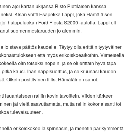
nen ajoi kartanlukijansa Risto Pietiläisen kanssa
neksi. Kisan voitti Esapekka Lappi, joka Hämäläisen
ajoi huippuluokan Ford Fiesta S2000 -autolla. Lappi oli
tanut suomenmestaruuden jo aiemmin.
la loistava päätös kaudelle. Täytyy olla erittäin tyytyväinen
konaistulokseen että myös erikoiskoeaikoihin. Viimeisellä
kokeella olin toiseksi nopein, ja se oli erittäin hyvä tapa
 pitkä kausi. Ihan nappisuoritus, ja se kruunasi kauden
i. Oikein positiivinen fiilis, Hämäläinen sanoi.
ti lauantaiseen ralliin kovin tavoittein. Viiden kärkeen
uminen jäi vielä saavuttamatta, mutta rallin kokonaisanti toi
skoa tulevaisuuteen.
nnellä erikoiskokeella spinnasin, ja menetin parikymmentä