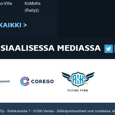
o-Ville
KoMoKe
(Rally2)
KAIKKI >
OSIAALISESSA MEDIASSA
y - Kellokukantie 7 - 01300 Vantaa - Sähköpostiosoitteet ovat muodossa: etun