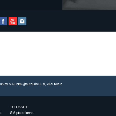
imi.sukunimi@autourheilu.fi, ellei toisin
TULOKSET
ti
SM-pistetilanne