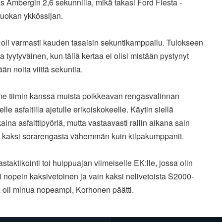
 Ambergin 2,6 sekunnilla, mikä takasi Ford Fiesta -
luokan ykkössijan.
 oli varmasti kauden tasaisin sekuntikamppailu. Tulokseen
la tyytyväinen, kun tällä kertaa ei olisi mistään pystynyt
än noita viittä sekuntia.
me tiimin kanssa muista poikkeavan rengasvalinnan
elle asfaltilla ajetulle erikoiskokeelle. Käytin siellä
aina asfalttipyöriä, mutta vastaavasti rallin aikana sain
ä kaksi sorarengasta vähemmän kuin kilpakumppanit.
staktikointi toi huippuajan viimeiselle EK:lle, jossa olin
i nopein kaksivetoinen ja vain kaksi nelivetoista S2000-
a oli minua nopeampi, Korhonen päätti.