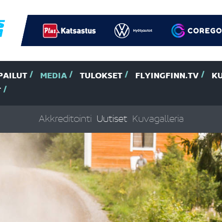
PAILUT
MEDIA
TULOKSET
FLYINGFINN.TV
K
T
Akkreditointi
Uutiset
Kuvagalleria