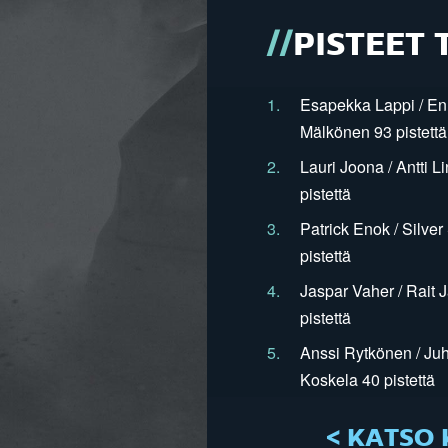
PISTEET 
1.
Esapekka Lappi / En
Mälkönen 93 pistettä
2.
Lauri Joona / Antti L
pistettä
3.
Patrick Enok / Silve
pistettä
4.
Jaspar Vaher / Rait 
pistettä
5.
Anssi Rytkönen / Juh
Koskela 40 pistettä
< KATSO 