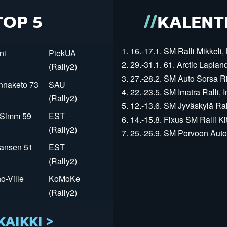
TOP 5
KALENT
1. 16.-17.1. SM Ralli Mikkeli, 
ni
PiekUA
2. 29.-31.1. 61. Arctic Laplan
(Rally2)
3. 27.-28.2. SM Auto Sorsa Rii
innaketo 73
SAU
4. 22.-23.5. SM Imatra Ralli, I
(Rally2)
5. 12.-13.6. SM Jyväskylä Rall
r Simm 59
EST
6. 14.-15.8. Fixus SM Ralli Kit
(Rally2)
7. 25.-26.9. SM Porvoon Autop
Jansen 51
EST
(Rally2)
o-Ville
KoMoKe
(Rally2)
KAIKKI >