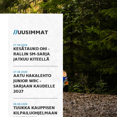
UUSIMMAT
07.08.2026
KESÄTAUKO OHI -
RALLIN SM-SARJA
JATKUU KITEELLÄ
07.08.2026
AATU HAKALEHTO
JUNIOR WRC -
SARJAAN KAUDELLE
2027
06.08.2026
TUUKKA KAUPPISEN
KILPAILUOHJELMAAN