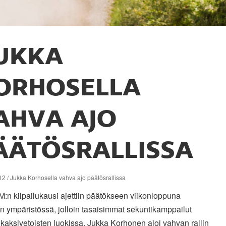
UKKA
ORHOSELLA
AHVA AJO
ÄÄTÖSRALLISSA
2 / Jukka Korhosella vahva ajo päätösrallissa
M:n kilpailukausi ajettiin päätökseen viikonloppuna
n ympäristössä, jolloin tasaisimmat sekuntikamppailut
 kaksivetoisten luokissa. Jukka Korhonen ajoi vahvan rallin