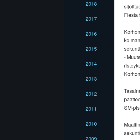
2018
sijoitt
Fiesta 
2017
Korhone
2016
kolmann
2015
sekunti
- Muute
2014
ristey
Korhone
2013
Tasaine
2012
päättee
SM-pist
2011
2010
Maaliin
sekunti
2009