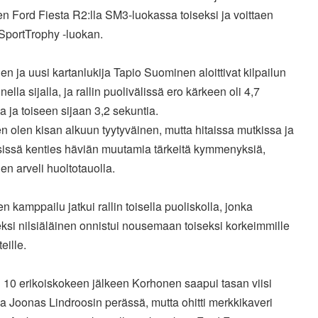
uen Ford Fiesta R2:lla SM3-luokassa toiseksi ja voittaen
SportTrophy -luokan.
n ja uusi kartanlukija Tapio Suominen aloittivat kilpailun
ella sijalla, ja rallin puolivälissä ero kärkeen oli 4,7
a ja toiseen sijaan 3,2 sekuntia.
n olen kisan alkuun tyytyväinen, mutta hitaissa mutkissa ja
ksissä kenties häviän muutamia tärkeitä kymmenyksiä,
n arveli huoltotauolla.
n kamppailu jatkui rallin toisella puoliskolla, jonka
ksi nilsiäläinen onnistui nousemaan toiseksi korkeimmille
eille.
 10 erikoiskokeen jälkeen Korhonen saapui tasan viisi
a Joonas Lindroosin perässä, mutta ohitti merkkikaveri