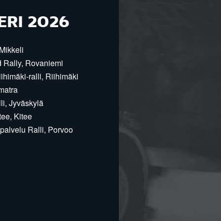
ERI 2026
Mikkeli
d Rally, Rovaniemi
himäki-ralli, Riihimäki
matra
i, Jyväskylä
ee, Kitee
alvelu Ralli, Porvoo