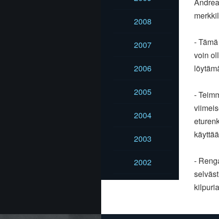
Andreas
merkki
2008
- Tämä
2007
voin ol
2006
löytämä
2005
- Teim
viimeis
2004
eturenk
käyttä
2003
- Renga
2002
selväst
kilpuri