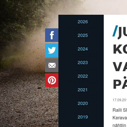
2026
J
2025
K
2024
2023
V
2022
P
2021
17.09.201
2020
Ralli S
2019
Kerava
nähtiin