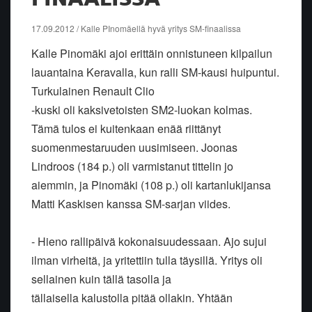
17.09.2012 / Kalle PInomäellä hyvä yritys SM-finaalissa
Kalle Pinomäki ajoi erittäin onnistuneen kilpailun
lauantaina Keravalla, kun ralli SM-kausi huipuntui.
Turkulainen Renault Clio
-kuski oli kaksivetoisten SM2-luokan kolmas.
Tämä tulos ei kuitenkaan enää riittänyt
suomenmestaruuden uusimiseen. Joonas
Lindroos (184 p.) oli varmistanut tittelin jo
aiemmin, ja Pinomäki (108 p.) oli kartanlukijansa
Matti Kaskisen kanssa SM-sarjan viides.
- Hieno rallipäivä kokonaisuudessaan. Ajo sujui
ilman virheitä, ja yritettiin tulla täysillä. Yritys oli
sellainen kuin tällä tasolla ja
tällaisella kalustolla pitää ollakin. Yhtään