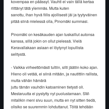
kovempaa en päässyt. Vauhti ei vain tällä kertaa
riittänyt tätä ylemmäs. Mutta kuten
sanottu, ihan hyvä fiilis ajollisesti jäi ja tyytyväinen
pitää siinä mielessä olla, Pinomäki summasi.
Pinomäki on kesäkauden ajan tuskaillut autonsa
kanssa, sillä jokin on ollut pielessä. Vielä
Keravallakaan asiaan ei löytynyt lopullista
selitystä.
- Vaikka virheettömästi tultiin, silti jäätiin koko ajan.
Hieno oli vetää, ei siinä mitään, ja nautittiin rallista,
mutta vähän hämärä
juttu tämän vauhdin katoaminen tietysti oli.
Mestaruutta ei pystytty nyt puolustamaan. SM-
mitalikin meni sivu suun, mutta en nyt sitten tiedä,
olisiko se suuremmin lohduttanut. Töitä tehdään