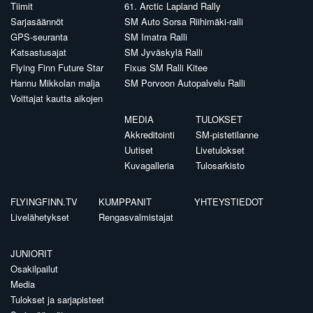
Tiimit
61. Arctic Lapland Rally
Sarjasäännöt
SM Auto Sorsa Riihimäki-ralli
GPS-seuranta
SM Imatra Ralli
Katsastusajat
SM Jyväskylä Ralli
Flying Finn Future Star
Fixus SM Ralli Kitee
Hannu Mikkolan malja
SM Porvoon Autopalvelu Ralli
Voittajat kautta aikojen
MEDIA
TULOKSET
Akkreditointi
SM-pistetilanne
Uutiset
Livetulokset
Kuvagalleria
Tulosarkisto
FLYINGFINN.TV
KUMPPANIT
YHTEYSTIEDOT
Livelähetykset
Rengasvalmistajat
JUNIORIT
Osakilpailut
Media
Tulokset ja sarjapisteet