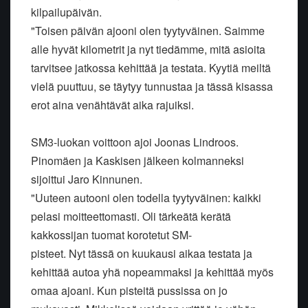
kilpailupäivän.
"Toisen päivän ajooni olen tyytyväinen. Saimme
alle hyvät kilometrit ja nyt tiedämme, mitä asioita
tarvitsee jatkossa kehittää ja testata. Kyytiä meiltä
vielä puuttuu, se täytyy tunnustaa ja tässä kisassa
erot aina venähtävät aika rajuiksi.
SM3-luokan voittoon ajoi Joonas Lindroos.
Pinomäen ja Kaskisen jälkeen kolmanneksi
sijoittui Jaro Kinnunen.
"Uuteen autooni olen todella tyytyväinen: kaikki
pelasi moitteettomasti. Oli tärkeätä kerätä
kakkossijan tuomat korotetut SM-
pisteet. Nyt tässä on kuukausi aikaa testata ja
kehittää autoa yhä nopeammaksi ja kehittää myös
omaa ajoani. Kun pisteitä pussissa on jo