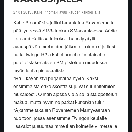
27.01.2013 / Kalle Pinomäki avasi kauden kakkosijalla
Kalle Pinomäki sijoittui lauantaina Rovaniemelle
päättyneessä SM3- luokan SM-avauksessa Arctic
Lapland Rallissa toiseksi. Tulos tyydytti
avauspäivän murheiden jälkeen. Toinen sija tiesi
uutta Twingo R2:a kuljettaneelle lietolaiselle
puolitoistakertaisten SM-pisteiden muodossa
myös tuhtia pistesaalista.
"Ralli käynnistyi perjantaina hyvin. Kaksi
ensimmäistä erikoiskoetta sujuivat suunnitelmien
mukaisesti. Olihan ajossa vielä sellaista opettelun
makua, mutta hyvin ne pätkät kuitenkin tuli."
"Ajoimme takaisin Rovaniemen Mäntyvaaraan
huoltoon, jossa asensimme Twingon keulalle
lisävalot ja suuntasimme illan kolmelle viimeiselle