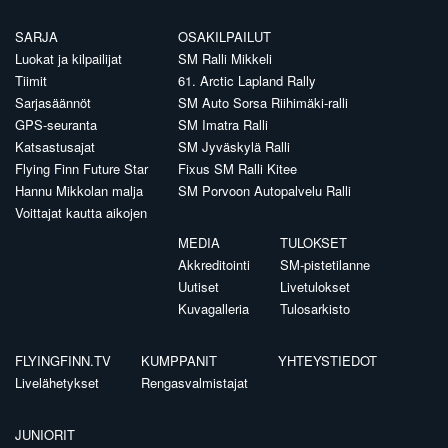
SARJA
OSAKILPAILUT
Luokat ja kilpailijat
SM Ralli Mikkeli
Tiimit
61. Arctic Lapland Rally
Sarjasäännöt
SM Auto Sorsa Riihimäki-ralli
GPS-seuranta
SM Imatra Ralli
Katsastusajat
SM Jyväskylä Ralli
Flying Finn Future Star
Fixus SM Ralli Kitee
Hannu Mikkolan malja
SM Porvoon Autopalvelu Ralli
Voittajat kautta aikojen
MEDIA
TULOKSET
Akkreditointi
SM-pistetilanne
Uutiset
Livetulokset
Kuvagalleria
Tulosarkisto
FLYINGFINN.TV
KUMPPANIT
YHTEYSTIEDOT
Livelähetykset
Rengasvalmistajat
JUNIORIT