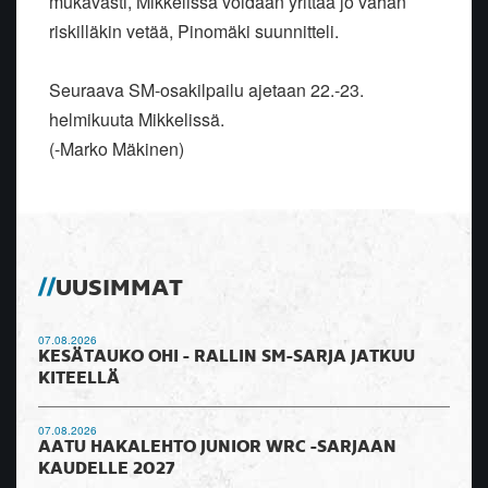
mukavasti, Mikkelissä voidaan yrittää jo vähän
riskilläkin vetää, Pinomäki suunnitteli.
Seuraava SM-osakilpailu ajetaan 22.-23.
helmikuuta Mikkelissä.
(-Marko Mäkinen)
UUSIMMAT
07.08.2026
KESÄTAUKO OHI - RALLIN SM-SARJA JATKUU
KITEELLÄ
07.08.2026
AATU HAKALEHTO JUNIOR WRC -SARJAAN
KAUDELLE 2027