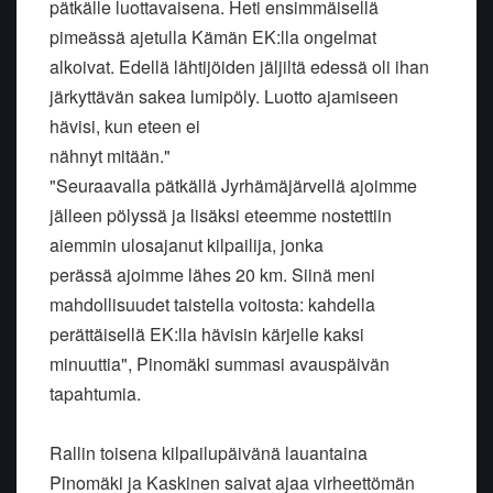
pätkälle luottavaisena. Heti ensimmäisellä
pimeässä ajetulla Kämän EK:lla ongelmat
alkoivat. Edellä lähtijöiden jäljiltä edessä oli ihan
järkyttävän sakea lumipöly. Luotto ajamiseen
hävisi, kun eteen ei
nähnyt mitään."
"Seuraavalla pätkällä Jyrhämäjärvellä ajoimme
jälleen pölyssä ja lisäksi eteemme nostettiin
aiemmin ulosajanut kilpailija, jonka
perässä ajoimme lähes 20 km. Siinä meni
mahdollisuudet taistella voitosta: kahdella
perättäisellä EK:lla hävisin kärjelle kaksi
minuuttia", Pinomäki summasi avauspäivän
tapahtumia.
Rallin toisena kilpailupäivänä lauantaina
Pinomäki ja Kaskinen saivat ajaa virheettömän