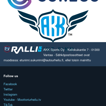
AKK Sports Oy - Kellokukantie 7 - 01300
Vantaa - Sähköpostiosoitteet ovat
muodossa: etunimi.sukunimi@autourheilu.fi, ellei toisin mainittu
Follow us
Facebook
Twitter
Instagram
Youtube - Moottoriurheilu.tv
TikTok