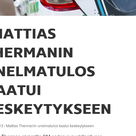
ATTIAS
HERMANIN
NELMATULOS
AATUI
ESKEYTYKSEEN
13 / Mattias Thermanin unelmatulos kaatui keskeytykseen