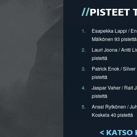
PISTEET 
1.
Esapekka Lappi / En
Mälkönen 93 pistettä
2.
Lauri Joona / Antti L
pistettä
3.
Patrick Enok / Silve
pistettä
4.
Jaspar Vaher / Rait 
pistettä
5.
Anssi Rytkönen / Juh
Koskela 40 pistettä
< KATSO 