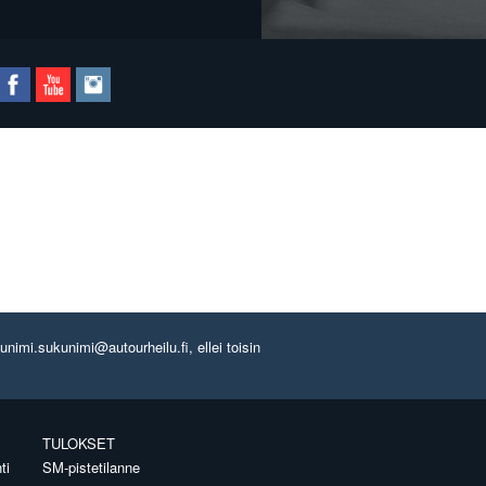
imi.sukunimi@autourheilu.fi, ellei toisin
TULOKSET
ti
SM-pistetilanne