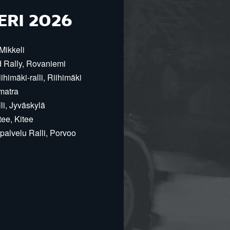
ERI 2026
Mikkeli
d Rally, Rovaniemi
himäki-ralli, Riihimäki
matra
i, Jyväskylä
ee, Kitee
alvelu Ralli, Porvoo