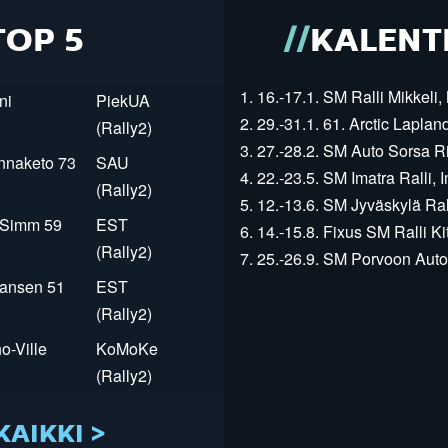
TOP 5
KALENT
1. 16.-17.1. SM Ralli Mikkeli, 
ni
PiekUA
2. 29.-31.1. 61. Arctic Laplan
(Rally2)
3. 27.-28.2. SM Auto Sorsa Rii
innaketo 73
SAU
4. 22.-23.5. SM Imatra Ralli, I
(Rally2)
5. 12.-13.6. SM Jyväskylä Rall
r Simm 59
EST
6. 14.-15.8. Fixus SM Ralli Kit
(Rally2)
7. 25.-26.9. SM Porvoon Autop
Jansen 51
EST
(Rally2)
o-Ville
KoMoKe
(Rally2)
KAIKKI >