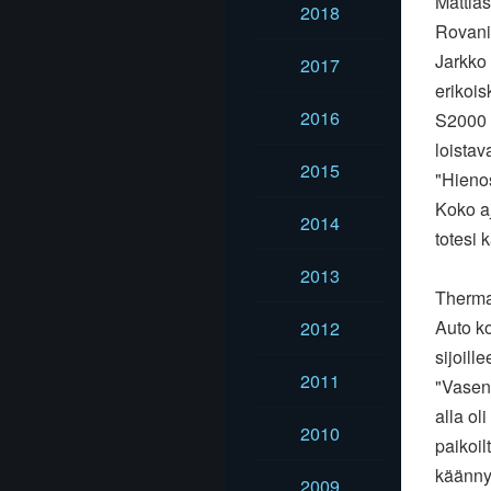
Mattias
2018
Rovani
Jarkko 
2017
erikois
2016
S2000 
loistava
2015
"Hienos
Koko a
2014
totesi
2013
Therma
Auto ko
2012
sijoille
2011
"Vasen 
alla ol
2010
paikoil
käänny.
2009