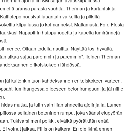
 Therman ajoi rallin SM-sarjan avauskilpailussa
emellä uransa parasta vauhtia. Therman ja kartanlukija
Kalliolepo nousivat lauantain vaikeilla ja pitkillä
kokeilla kilpailussa jo kolmanneksi. Mattamusta Ford Fiesta
laukkasi Napapiirin huippunopeita ja kapeita lumirännejä
sti.
ti menee. Ollaan todella nautittu. Näyttää tosi hyvältä.
jan alkaa sujua paremmin ja paremmin", iloinen Therman
 kahdeksannen erikoiskokeen lähdössä.
n jäi kuitenkin tuon kahdeksannen erikoiskokeen varteen.
psahti lumihangessa olleeseen betonirumpuun, ja jäi niille
en.
hidas mutka, ja tulin vain liian ahneella ajolinjalla. Lumen
i piilossa sellainen betoninen rumpu, joka väänsi etupyörän
taan. Tukivarsi meni poikki, eivätkä pyörätkään enää
 Ei voinut jatkaa. Fiilis on katkera. En ole ikinä ennen