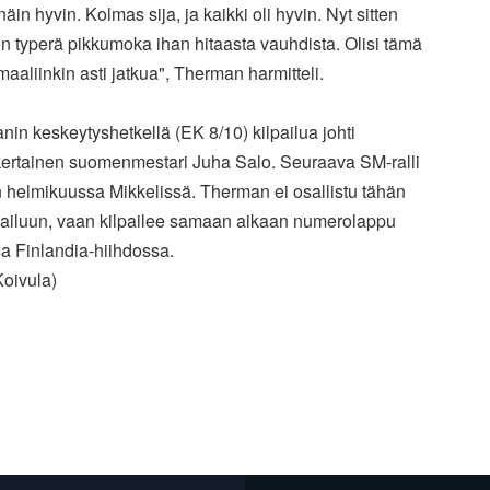
näin hyvin. Kolmas sija, ja kaikki oli hyvin. Nyt sitten
en typerä pikkumoka ihan hitaasta vauhdista. Olisi tämä
maaliinkin asti jatkua", Therman harmitteli.
in keskeytyshetkellä (EK 8/10) kilpailua johti
ertainen suomenmestari Juha Salo. Seuraava SM-ralli
 helmikuussa Mikkelissä. Therman ei osallistu tähän
pailuun, vaan kilpailee samaan aikaan numerolappu
a Finlandia-hiihdossa.
Koivula)