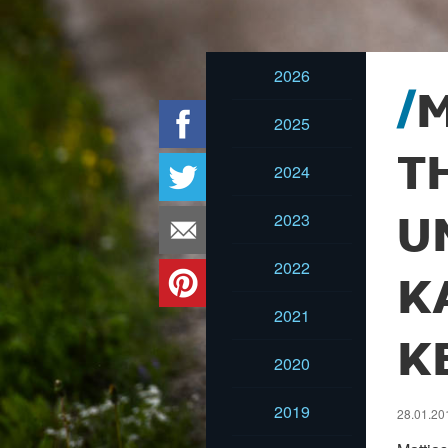
2026
M
2025
T
2024
2023
U
2022
K
2021
K
2020
2019
28.01.20