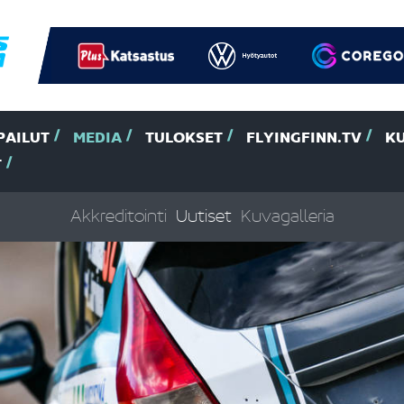
PAILUT
MEDIA
TULOKSET
FLYINGFINN.TV
K
T
Akkreditointi
Uutiset
Kuvagalleria