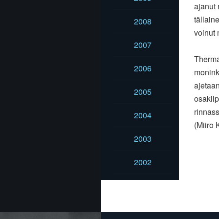
ajanut 
tällain
2008
voinut 
2007
Therman
2006
monink
ajetaan
2005
osakil
rinnass
2004
(Miiro 
2003
2002