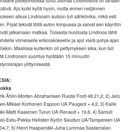
aalle pistejohdossa tullut Joonas Lindroosilla oli tänään
äivä. Ajo kulki kyllä hyvin, mutta ennen neljännen
kokeen alkua Lindroosin autoon tuli sähkövika, mikä esti
n. Pojat tekivät töitä auton kimpussa ja saivat sen käyntiin
ivät jatkamaan matkaa. Toisesta huollosta Lindroos lähti
ahdelle viimeiselle erikoiskokeelle ja ajoi vielä pohja-ajan
ekin. Maalissa kuitenkin oli pettymyksen aika, kun tuli
että Lindroosin suoritus hylätään 15 minuutin
ymisrajan ylittymisestä.
SIA:
uokka
rik Åhlin-Morten Abrahamsen Ruotsi Ford 48.21,2, 2) Jaro
en-Mikael Korhonen Espoon UA Peugeot + 4,2, 3) Kalle
ki-Matti Kaasinen Turun UA Renault + 19,8, 4) Samuli
alo-Eetu-Pekka Hellsten Kyrön Seudun UA/Tampereen UA
 34,7, 5) Henri Haapamäki-Juha Lummaa Sastamalan