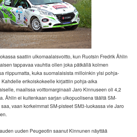
kassa saatiin ulkomaalaisvoitto, kun Ruotsin Fredrik Åhlin
saisen tappavaa vauhtia ollen joka pätkällä kolmen
a riippumatta, kuka suomalaisista milloinkin ylsi pohja-
 Kahdelle erikoiskokeelle kirjattiin pohja-aika
aiselle, maalissa voittomarginaali Jaro Kinnuseen oli 4,2
a. Åhlin ei kuitenkaan sarjan ulkopuolisena täältä SM-
tä saa, vaan korkeimmat SM-pisteet SM3-luokassa vie Jaro
en.
kauden uuden Peugeotin saanut Kinnunen näyttää