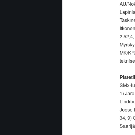
AU/Nok
Lapinl
Taskin
Itkone
2.52,4
Myrsky
MK/KR-T
teknise
Pisteti
SM3-lu
1) Jaro
Lindroo
Joose 
34, 9) 
Saarijä