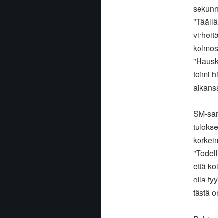
sekunni
"Täällä
virheit
kolmosp
"Hauska
toimi h
aikansa
SM-sar
tuloks
korkei
"Todell
että ko
olla ty
tästä o