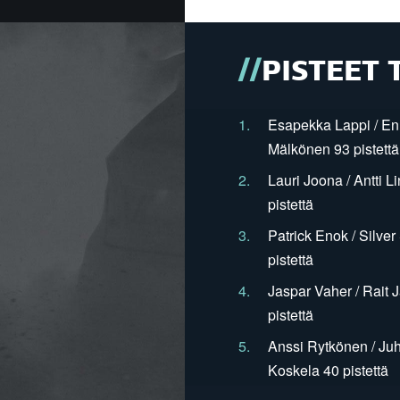
PISTEET 
1.
Esapekka Lappi / En
Mälkönen 93 pistettä
2.
Lauri Joona / Antti L
pistettä
3.
Patrick Enok / Silve
pistettä
4.
Jaspar Vaher / Rait 
pistettä
5.
Anssi Rytkönen / Juh
Koskela 40 pistettä