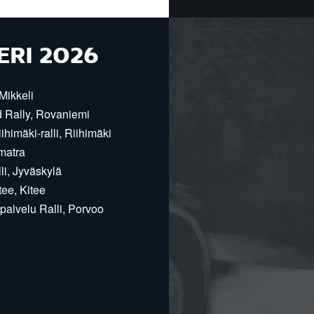
ERI 2026
Mikkeli
d Rally, Rovaniemi
himäki-ralli, Riihimäki
matra
i, Jyväskylä
ee, Kitee
alvelu Ralli, Porvoo