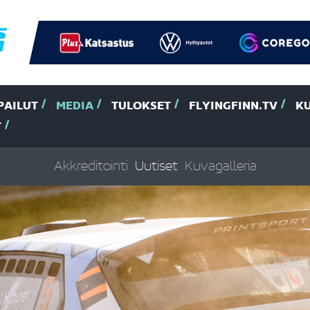
PAILUT
MEDIA
TULOKSET
FLYINGFINN.TV
K
T
Akkreditointi
Uutiset
Kuvagalleria