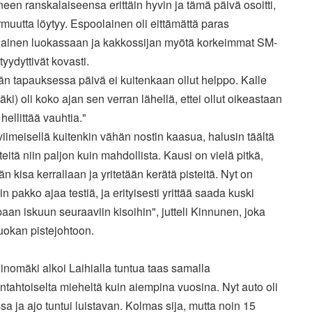
neen ranskalaiseensa erittäin hyvin ja tämä päivä osoitti,
rmuutta löytyy. Espoolainen oli eittämättä paras
ainen luokassaan ja kakkossijan myötä korkeimmat SM-
 tyydyttivät kovasti.
n tapauksessa päivä ei kuitenkaan ollut helppo. Kalle
ki) oli koko ajan sen verran lähellä, ettei ollut oikeastaan
hellittää vauhtia."
iimeisellä kuitenkin vähän nostin kaasua, halusin täältä
eitä niin paljon kuin mahdollista. Kausi on vielä pitkä,
 kisa kerrallaan ja yritetään kerätä pisteitä. Nyt on
in pakko ajaa testiä, ja erityisesti yrittää saada kuski
an iskuun seuraaviin kisoihin", jutteli Kinnunen, joka
uokan pistejohtoon.
inomäki alkoi Laihialla tuntua taas samalla
untahtoiselta mieheltä kuin aiempina vuosina. Nyt auto oli
a ja ajo tuntui luistavan. Kolmas sija, mutta noin 15