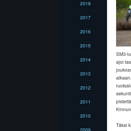
2018
2017
2016
2015
SM3-luo
2014
ajoi ta
joukoss
2013
aikaan.
ruotsal
2012
sekunti
pistei
2011
Kinnun
2010
Täksi 
2009