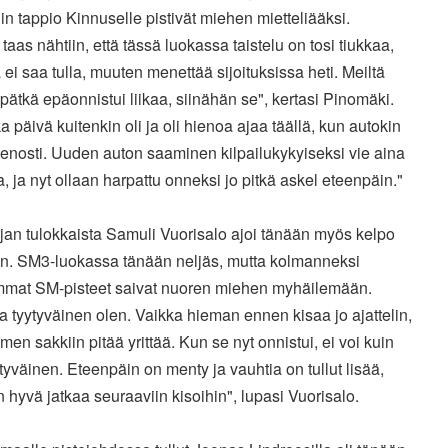
n tappio Kinnuselle pistivät miehen mietteliääksi.
 taas nähtiin, että tässä luokassa taistelu on tosi tiukkaa,
ä ei saa tulla, muuten menettää sijoituksissa heti. Meiltä
ätkä epäonnistui liikaa, siinähän se", kertasi Pinomäki.
 päivä kuitenkin oli ja oli hienoa ajaa täällä, kun autokin
ienosti. Uuden auton saaminen kilpailukykyiseksi vie aina
, ja nyt ollaan harpattu onneksi jo pitkä askel eteenpäin."
jan tulokkaista Samuli Vuorisalo ajoi tänään myös kelpo
en. SM3-luokassa tänään neljäs, mutta kolmanneksi
mmat SM-pisteet saivat nuoren miehen myhäilemään.
a tyytyväinen olen. Vaikka hieman ennen kisaa jo ajattelin,
lmen sakkiin pitää yrittää. Kun se nyt onnistui, ei voi kuin
ytyväinen. Eteenpäin on menty ja vauhtia on tullut lisää,
n hyvä jatkaa seuraaviin kisoihin", lupasi Vuorisalo.