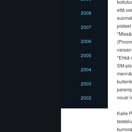
kotiutu
että va
2008
suomal
pisteet
2007
"Missää
2006
(Pinomä
varaan 
2005
"Ehkä v
SM-pist
2004
mennään
kuitenk
2003
parempa
nousi l
2002
Kalle P
taistel
kunnoss