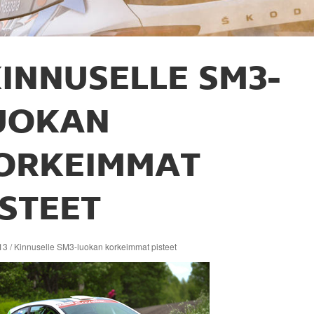
INNUSELLE SM3-
UOKAN
ORKEIMMAT
ISTEET
13 / Kinnuselle SM3-luokan korkeimmat pisteet