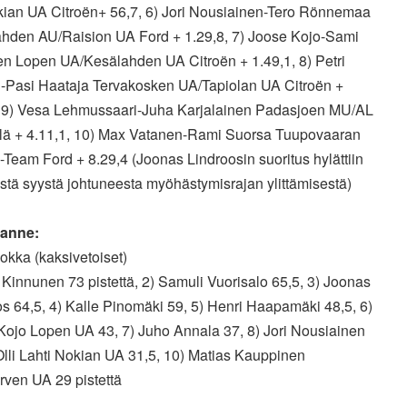
ian UA Citroën+ 56,7, 6) Jori Nousiainen-Tero Rönnemaa
ahden AU/Raision UA Ford + 1.29,8, 7) Joose Kojo-Sami
en Lopen UA/Kesälahden UA Citroën + 1.49,1, 8) Petri
n-Pasi Haataja Tervakosken UA/Tapiolan UA Citroën +
, 9) Vesa Lehmussaari-Juha Karjalainen Padasjoen MU/AL
lä + 4.11,1, 10) Max Vatanen-Rami Suorsa Tuupovaaran
eam Ford + 8.29,4 (Joonas Lindroosin suoritus hylättiin
stä syystä johtuneesta myöhästymisrajan ylittämisestä)
lanne:
okka (kaksivetoiset)
 Kinnunen 73 pistettä, 2) Samuli Vuorisalo 65,5, 3) Joonas
s 64,5, 4) Kalle Pinomäki 59, 5) Henri Haapamäki 48,5, 6)
Kojo Lopen UA 43, 7) Juho Annala 37, 8) Jori Nousiainen
Olli Lahti Nokian UA 31,5, 10) Matias Kauppinen
rven UA 29 pistettä