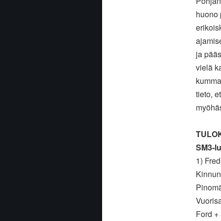
Pohjanm
huono p
erikois
ajamise
ja pääs
vielä k
kummall
tieto, 
myöhäst
TULOK
SM3-l
1) Fred
Kinnun
Pinomä
Vuoris
Ford +