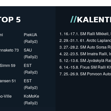
TOP 5
KALENT
1. 16.-17.1. SM Ralli Mikkeli, 
ni
PiekUA
2. 29.-31.1. 61. Arctic Laplan
(Rally2)
3. 27.-28.2. SM Auto Sorsa Rii
innaketo 73
SAU
4. 22.-23.5. SM Imatra Ralli, I
(Rally2)
5. 12.-13.6. SM Jyväskylä Rall
r Simm 59
EST
6. 14.-15.8. Fixus SM Ralli Kit
(Rally2)
7. 25.-26.9. SM Porvoon Autop
Jansen 51
EST
(Rally2)
o-Ville
KoMoKe
(Rally2)