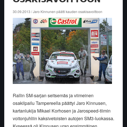
30.09.2013 / Jaro Kinnunen päätti kauden osakisavoittoon
Rallin SM-sarjan seitsemäs ja viimeinen
osakilpailu Tampereella päättyi Jaro Kinnusen,
kartanlukija Mikael Korhosen ja Jarospeed-tiimin
voitonjuhliin kaksivetoisten autojen SM3-luokassa.
Kyseessä oli Kinnusen uran ensimmäinen