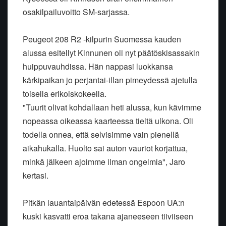
osakilpailuvoitto SM-sarjassa.
Peugeot 208 R2 -kilpurin Suomessa kauden
alussa esitellyt Kinnunen oli nyt päätöskisassakin
huippuvauhdissa. Hän nappasi luokkansa
kärkipaikan jo perjantai-illan pimeydessä ajetulla
toisella erikoiskokeella.
"Tuurit olivat kohdallaan heti alussa, kun kävimme
nopeassa oikeassa kaarteessa tieltä ulkona. Oli
todella onnea, että selvisimme vain pienellä
aikahukalla. Huolto sai auton vauriot korjattua,
minkä jälkeen ajoimme ilman ongelmia", Jaro
kertasi.
Pitkän lauantaipäivän edetessä Espoon UA:n
kuski kasvatti eroa takana ajaneeseen tiiviiseen