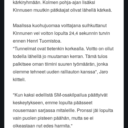
kärkiryhmään. Kolmen pohja-ajan lisäksi
Kinnusen muutkin pätkäajat olivat lähellä kärkeä.
Maalissa kuohujuomaa voittajana suihkuttanut
Kinnunen vei voiton lopulta 24,4 sekunnin turvin
ennen Henri Tuomistoa.
"Tunnelmat ovat tietenkin korkealla. Voitto on ollut
todella lähellä jo muutaman kerran. Tämä tulos
palkitsee oman tiimini suuren työmäärän, jonka
olemme tehneet uuden ralliauton kanssa", Jaro
kiitteli.
"Kun kaksi edellistä SM-osakilpailua päättyivät
keskeytykseen, emme lopulta päässeet
nousemaan sarjassa mitaleille. Pronssi jäi lopulta
vain puolen pisteen päähän, mutta se ei
oikeastaan nyt edes harmita."