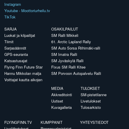
Instagram
Youtube - Moottoriurheilu.tv
TikTok
SARJA
OSAKILPAILUT
Luokat ja kilpailijat
SM Ralli Mikkeli
Tiimit
61. Arctic Lapland Rally
Sarjasäännöt
SM Auto Sorsa Riihimäki-ralli
GPS-seuranta
SM Imatra Ralli
Katsastusajat
SM Jyväskylä Ralli
Flying Finn Future Star
Fixus SM Ralli Kitee
Hannu Mikkolan malja
SM Porvoon Autopalvelu Ralli
Voittajat kautta aikojen
MEDIA
TULOKSET
Akkreditointi
SM-pistetilanne
Uutiset
Livetulokset
Kuvagalleria
Tulosarkisto
FLYINGFINN.TV
KUMPPANIT
YHTEYSTIEDOT
Livelähetykset
Rengasvalmistajat