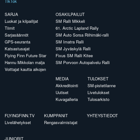
TikTok
SARJA
OSAKILPAILUT
Luokat ja kilpailijat
SM Ralli Mikkeli
Tiimit
61. Arctic Lapland Rally
Sarjasäännöt
SM Auto Sorsa Riihimäki-ralli
GPS-seuranta
SM Imatra Ralli
Katsastusajat
SM Jyväskylä Ralli
Flying Finn Future Star
Fixus SM Ralli Kitee
Hannu Mikkolan malja
SM Porvoon Autopalvelu Ralli
Voittajat kautta aikojen
MEDIA
TULOKSET
Akkreditointi
SM-pistetilanne
Uutiset
Livetulokset
Kuvagalleria
Tulosarkisto
FLYINGFINN.TV
KUMPPANIT
YHTEYSTIEDOT
Livelähetykset
Rengasvalmistajat
JUNIORIT