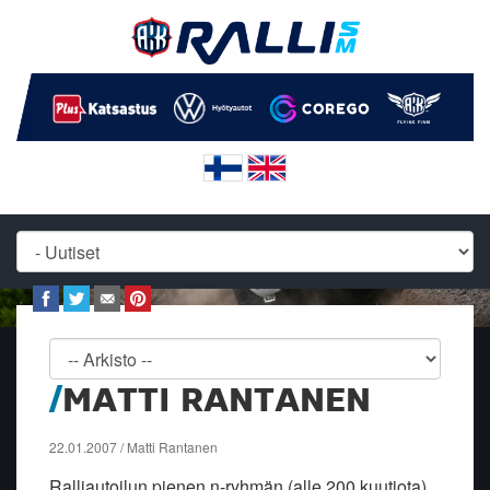
MATTI RANTANEN
22.01.2007 / Matti Rantanen
Ralliautoilun pienen n-ryhmän (alle 200 kuutiota)