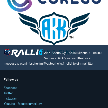
AKK Sports Oy - Kellokukantie 7 - 01300
Vantaa - Sähköpostiosoitteet ovat
muodossa: etunimi.sukunimi@autourheilu.fi, ellei toisin mainittu
Follow us
Facebook
Twitter
Instagram
Youtube - Moottoriurheilu.tv