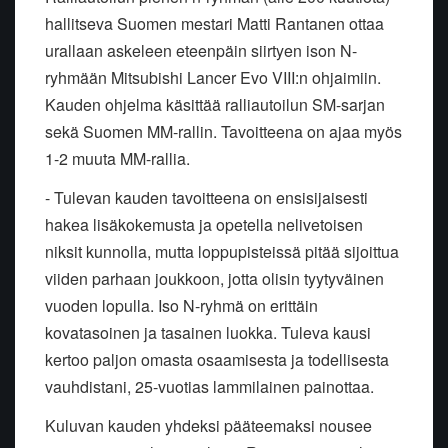
hallitseva Suomen mestari Matti Rantanen ottaa
urallaan askeleen eteenpäin siirtyen ison N-
ryhmään Mitsubishi Lancer Evo VIII:n ohjaimiin.
Kauden ohjelma käsittää ralliautoilun SM-sarjan
sekä Suomen MM-rallin. Tavoitteena on ajaa myös
1-2 muuta MM-rallia.
- Tulevan kauden tavoitteena on ensisijaisesti
hakea lisäkokemusta ja opetella nelivetoisen
niksit kunnolla, mutta loppupisteissä pitää sijoittua
viiden parhaan joukkoon, jotta olisin tyytyväinen
vuoden lopulla. Iso N-ryhmä on erittäin
kovatasoinen ja tasainen luokka. Tuleva kausi
kertoo paljon omasta osaamisesta ja todellisesta
vauhdistani, 25-vuotias lammilainen painottaa.
Kuluvan kauden yhdeksi pääteemaksi nousee