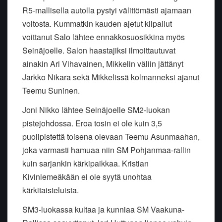
R5-mallisella autolla pystyi välittömästi ajamaan
voitosta. Kummatkin kauden ajetut kilpailut
voittanut Salo lähtee ennakkosuosikkina myös
Seinäjoelle. Salon haastajiksi ilmoittautuvat
ainakin Ari Vihavainen, Mikkelin väliin jättänyt
Jarkko Nikara sekä Mikkelissä kolmanneksi ajanut
Teemu Suninen.
Joni Nikko lähtee Seinäjoelle SM2-luokan
pistejohdossa. Eroa tosin ei ole kuin 3,5
puolipistettä toisena olevaan Teemu Asunmaahan,
joka varmasti hamuaa niin SM Pohjanmaa-rallin
kuin sarjankin kärkipaikkaa. Kristian
Kiviniemeäkään ei ole syytä unohtaa
kärkitaisteluista.
SM3-luokassa kultaa ja kunniaa SM Vaakuna-