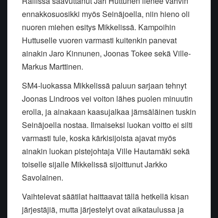
Rallissa saavuttanut Jari Huttunen lienee vahvin
ennakkosuosikki myös Seinäjoella, niin hieno oli
nuoren miehen esitys Mikkelissä. Kampoihin
Huttuselle vuoren varmasti kuitenkin panevat
ainakin Jaro Kinnunen, Joonas Tokee sekä Ville-
Markus Marttinen.
SM4-luokassa Mikkelissä paluun sarjaan tehnyt
Joonas Lindroos vei voiton lähes puolen minuutin
erolla, ja ainakaan kaasujalkaa jämsäläinen tuskin
Seinäjoella nostaa. Ilmaiseksi luokan voitto ei silti
varmasti tule, koska kärkisijoista ajavat myös
ainakin luokan pistejohtaja Ville Hautamäki sekä
toiselle sijalle Mikkelissä sijoittunut Jarkko
Savolainen.
Vaihtelevat säätilat haittaavat tällä hetkellä kisan
järjestäjiä, mutta järjestelyt ovat aikataulussa ja