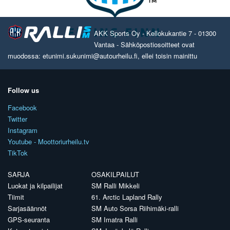
AKK Sports Oy - Kellokukantie 7 - 01300
Vantaa - Sähköpostiosoitteet ovat
muodossa: etunimi.sukunimi@autourheilu.fi, ellei toisin mainittu
Follow us
Facebook
Twitter
Instagram
Youtube - Moottoriurheilu.tv
TikTok
SARJA
OSAKILPAILUT
Luokat ja kilpailijat
SM Ralli Mikkeli
Tiimit
61. Arctic Lapland Rally
Sarjasäännöt
SM Auto Sorsa Riihimäki-ralli
GPS-seuranta
SM Imatra Ralli