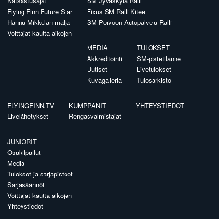
Katsastusajat
SM Jyväskylä Ralli
Flying Finn Future Star
Fixus SM Ralli Kitee
Hannu Mikkolan malja
SM Porvoon Autopalvelu Ralli
Voittajat kautta aikojen
MEDIA
TULOKSET
Akkreditointi
SM-pistetilanne
Uutiset
Livetulokset
Kuvagalleria
Tulosarkisto
FLYINGFINN.TV
KUMPPANIT
YHTEYSTIEDOT
Livelähetykset
Rengasvalmistajat
JUNIORIT
Osakilpailut
Media
Tulokset ja sarjapisteet
Sarjasäännöt
Voittajat kautta aikojen
Yhteystiedot