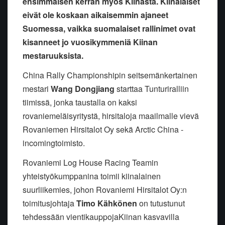
ensimmäisen kerran myös Kiinasta. Kiinalaiset
eivät ole koskaan aikaisemmin ajaneet
Suomessa, vaikka suomalaiset rallinimet ovat
kisanneet jo vuosikymmeniä Kiinan
mestaruuksista.
China Rally Championshipin seitsemänkertainen
mestari
Wang Dongjiang
starttaa Tunturiralliin
tiimissä, jonka taustalla on kaksi
rovaniemeläisyritystä, hirsitaloja maailmalle vievä
Rovaniemen Hirsitalot Oy sekä Arctic China -
incomingtoimisto.
Rovaniemi Log House Racing Teamin
yhteistyökumppanina toimii kiinalainen
suurliikemies, johon Rovaniemi Hirsitalot Oy:n
toimitusjohtaja
Timo Kähkönen
on tutustunut
tehdessään vientikauppojaKiinan kasvavilla