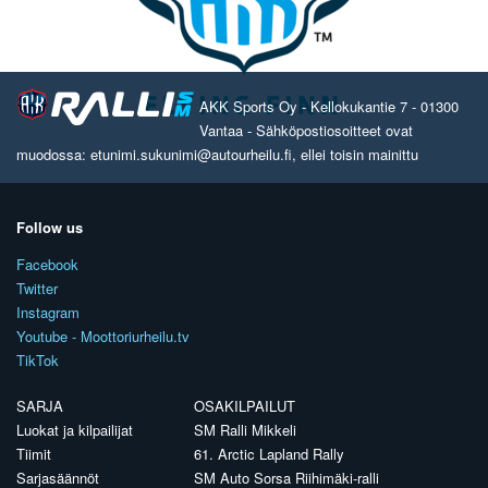
AKK Sports Oy - Kellokukantie 7 - 01300
Vantaa - Sähköpostiosoitteet ovat
muodossa: etunimi.sukunimi@autourheilu.fi, ellei toisin mainittu
Follow us
Facebook
Twitter
Instagram
Youtube - Moottoriurheilu.tv
TikTok
SARJA
OSAKILPAILUT
Luokat ja kilpailijat
SM Ralli Mikkeli
Tiimit
61. Arctic Lapland Rally
Sarjasäännöt
SM Auto Sorsa Riihimäki-ralli