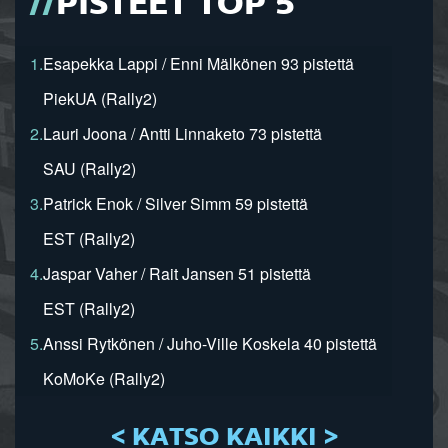
PISTEET TOP 5
1.
Esapekka Lappi / Enni Mälkönen 93 pistettä
PiekUA (Rally2)
2.
Lauri Joona / Antti Linnaketo 73 pistettä
SAU (Rally2)
3.
Patrick Enok / Silver Simm 59 pistettä
EST (Rally2)
4.
Jaspar Vaher / Rait Jansen 51 pistettä
EST (Rally2)
5.
Anssi Rytkönen / Juho-Ville Koskela 40 pistettä
KoMoKe (Rally2)
< KATSO KAIKKI >