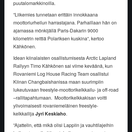
puutalomarkkinoilla.
”Liikemies tunnetaan erittäin innokkaana
moottoriurheilun harrastajana. Parhaillaan hän on
ajamassa mönkijällä Paris-Dakarin 9000
kilometrin reittiä Polariksen kuskina”, kertoo
Kähkönen.
Idean kiinalaisten osallistumisesta Arctic Lapland
Rallyyn Timo Kähkönen sai viime keväänä, kun
Rovaniemi Log House Racing Team osallistui
Kiinan Changbaishanissa maan suurimpiin
lukeutuvaan freestyle-moottorikelkkailu- ja off-road
–rallitapahtumaan. Moottorikelkkakisan voitti
ylivoimaisesti rovaniemeläinen freestyle-
kelkkailija
Jyri Keskiaho
.
”Ajattelin, että mikä olisi Lappiin ja vauhtilajeihin