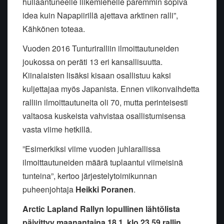
hullaantuneelle liikemiehelle paremmin sopiva
idea kuin Napapiirillä ajettava arktinen ralli”,
Kähkönen toteaa.
Vuoden 2016 Tunturiralliin ilmoittautuneiden
joukossa on peräti 13 eri kansallisuutta.
Kiinalaisten lisäksi kisaan osallistuu kaksi
kuljettajaa myös Japanista. Ennen viikonvaihdetta
ralliin ilmoittautuneita oli 70, mutta perinteisesti
valtaosa kuskeista vahvistaa osallistumisensa
vasta viime hetkillä.
”Esimerkiksi viime vuoden juhlarallissa
ilmoittautuneiden määrä tuplaantui viimeisinä
tunteina”, kertoo järjestelytoimikunnan
puheenjohtaja
Heikki Poranen
.
Arctic Lapland Rallyn lopullinen lähtölista
päivittyy maanantaina 18.1. klo 23.59 rallin