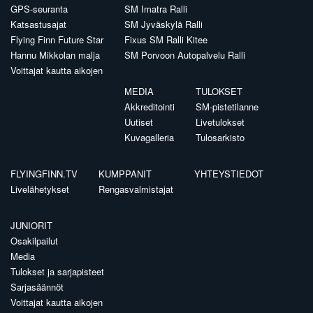
GPS-seuranta
SM Imatra Ralli
Katsastusajat
SM Jyväskylä Ralli
Flying Finn Future Star
Fixus SM Ralli Kitee
Hannu Mikkolan malja
SM Porvoon Autopalvelu Ralli
Voittajat kautta aikojen
MEDIA
TULOKSET
Akkreditointi
SM-pistetilanne
Uutiset
Livetulokset
Kuvagalleria
Tulosarkisto
FLYINGFINN.TV
KUMPPANIT
YHTEYSTIEDOT
Livelähetykset
Rengasvalmistajat
JUNIORIT
Osakilpailut
Media
Tulokset ja sarjapisteet
Sarjasäännöt
Voittajat kautta aikojen