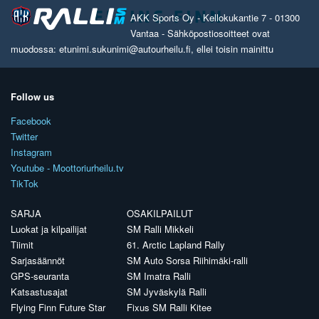
AKK Sports Oy - Kellokukantie 7 - 01300
Vantaa - Sähköpostiosoitteet ovat
muodossa: etunimi.sukunimi@autourheilu.fi, ellei toisin mainittu
Follow us
Facebook
Twitter
Instagram
Youtube - Moottoriurheilu.tv
TikTok
SARJA
OSAKILPAILUT
Luokat ja kilpailijat
SM Ralli Mikkeli
Tiimit
61. Arctic Lapland Rally
Sarjasäännöt
SM Auto Sorsa Riihimäki-ralli
GPS-seuranta
SM Imatra Ralli
Katsastusajat
SM Jyväskylä Ralli
Flying Finn Future Star
Fixus SM Ralli Kitee