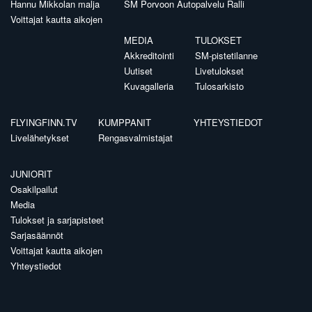
Hannu Mikkolan malja
SM Porvoon Autopalvelu Ralli
Voittajat kautta aikojen
MEDIA
TULOKSET
Akkreditointi
SM-pistetilanne
Uutiset
Livetulokset
Kuvagalleria
Tulosarkisto
FLYINGFINN.TV
KUMPPANIT
YHTEYSTIEDOT
Livelähetykset
Rengasvalmistajat
JUNIORIT
Osakilpailut
Media
Tulokset ja sarjapisteet
Sarjasäännöt
Voittajat kautta aikojen
Yhteystiedot