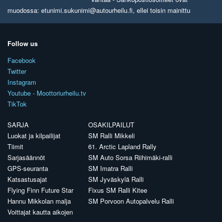
muodossa: etunimi.sukunimi@autourheilu.fi, ellei toisin mainittu
Follow us
Facebook
Twitter
Instagram
Youtube - Moottoriurheilu.tv
TikTok
SARJA
OSAKILPAILUT
Luokat ja kilpailijat
SM Ralli Mikkeli
Tiimit
61. Arctic Lapland Rally
Sarjasäännöt
SM Auto Sorsa Riihimäki-ralli
GPS-seuranta
SM Imatra Ralli
Katsastusajat
SM Jyväskylä Ralli
Flying Finn Future Star
Fixus SM Ralli Kitee
Hannu Mikkolan malja
SM Porvoon Autopalvelu Ralli
Voittajat kautta aikojen