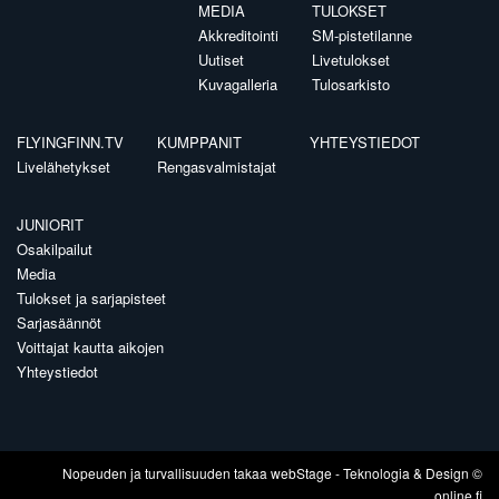
MEDIA
TULOKSET
Akkreditointi
SM-pistetilanne
Uutiset
Livetulokset
Kuvagalleria
Tulosarkisto
FLYINGFINN.TV
KUMPPANIT
YHTEYSTIEDOT
Livelähetykset
Rengasvalmistajat
JUNIORIT
Osakilpailut
Media
Tulokset ja sarjapisteet
Sarjasäännöt
Voittajat kautta aikojen
Yhteystiedot
Nopeuden ja turvallisuuden takaa
webStage
- Teknologia & Design ©
online.fi