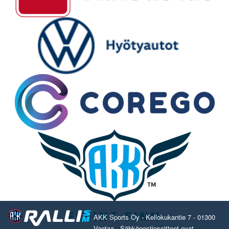
AKK Sports Oy - Kellokukantie 7 - 01300
Vantaa - Sähköpostiosoitteet ovat