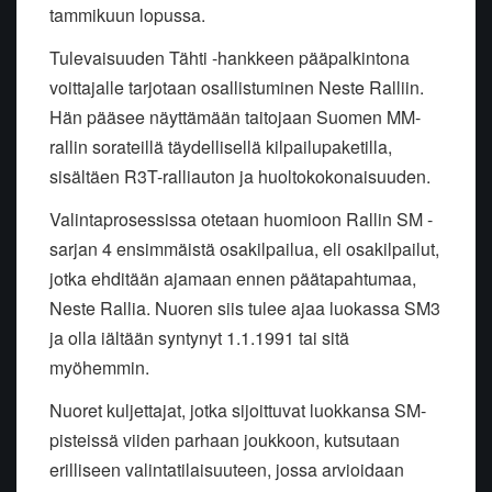
tammikuun lopussa.
Tulevaisuuden Tähti -hankkeen pääpalkintona
voittajalle tarjotaan osallistuminen Neste Ralliin.
Hän pääsee näyttämään taitojaan Suomen MM-
rallin sorateillä täydellisellä kilpailupaketilla,
sisältäen R3T-ralliauton ja huoltokokonaisuuden.
Valintaprosessissa otetaan huomioon Rallin SM -
sarjan 4 ensimmäistä osakilpailua, eli osakilpailut,
jotka ehditään ajamaan ennen päätapahtumaa,
Neste Rallia. Nuoren siis tulee ajaa luokassa SM3
ja olla iältään syntynyt 1.1.1991 tai sitä
myöhemmin.
Nuoret kuljettajat, jotka sijoittuvat luokkansa SM-
pisteissä viiden parhaan joukkoon, kutsutaan
erilliseen valintatilaisuuteen, jossa arvioidaan