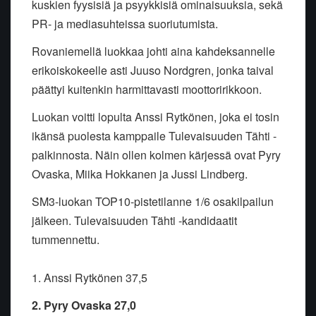
kuskien fyysisiä ja psyykkisiä ominaisuuksia, sekä
PR- ja mediasuhteissa suoriutumista.
Rovaniemellä luokkaa johti aina kahdeksannelle
erikoiskokeelle asti Juuso Nordgren, jonka taival
päättyi kuitenkin harmittavasti moottoririkkoon.
Luokan voitti lopulta Anssi Rytkönen, joka ei tosin
ikänsä puolesta kamppaile Tulevaisuuden Tähti -
palkinnosta. Näin ollen kolmen kärjessä ovat Pyry
Ovaska, Miika Hokkanen ja Jussi Lindberg.
SM3-luokan TOP10-pistetilanne 1/6 osakilpailun
jälkeen. Tulevaisuuden Tähti -kandidaatit
tummennettu.
1. Anssi Rytkönen 37,5
2. Pyry Ovaska 27,0