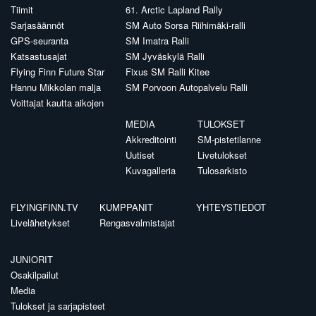
Tiimit
61. Arctic Lapland Rally
Sarjasäännöt
SM Auto Sorsa Riihimäki-ralli
GPS-seuranta
SM Imatra Ralli
Katsastusajat
SM Jyväskylä Ralli
Flying Finn Future Star
Fixus SM Ralli Kitee
Hannu Mikkolan malja
SM Porvoon Autopalvelu Ralli
Voittajat kautta aikojen
MEDIA
TULOKSET
Akkreditointi
SM-pistetilanne
Uutiset
Livetulokset
Kuvagalleria
Tulosarkisto
FLYINGFINN.TV
KUMPPANIT
YHTEYSTIEDOT
Livelähetykset
Rengasvalmistajat
JUNIORIT
Osakilpailut
Media
Tulokset ja sarjapisteet