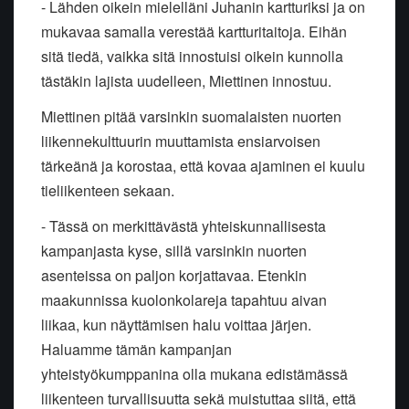
- Lähden oikein mielelläni Juhanin kartturiksi ja on
mukavaa samalla verestää kartturitaitoja. Eihän
sitä tiedä, vaikka sitä innostuisi oikein kunnolla
tästäkin lajista uudelleen, Miettinen innostuu.
Miettinen pitää varsinkin suomalaisten nuorten
liikennekulttuurin muuttamista ensiarvoisen
tärkeänä ja korostaa, että kovaa ajaminen ei kuulu
tieliikenteen sekaan.
- Tässä on merkittävästä yhteiskunnallisesta
kampanjasta kyse, sillä varsinkin nuorten
asenteissa on paljon korjattavaa. Etenkin
maakunnissa kuolonkolareja tapahtuu aivan
liikaa, kun näyttämisen halu voittaa järjen.
Haluamme tämän kampanjan
yhteistyökumppanina olla mukana edistämässä
liikenteen turvallisuutta sekä muistuttaa siitä, että