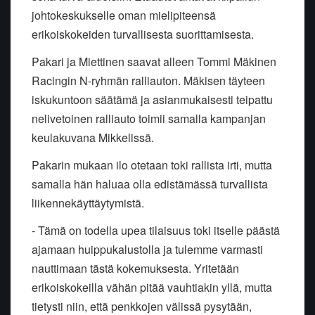
johtokeskukselle oman mielipiteensä
erikoiskokeiden turvallisesta suorittamisesta.
Pakari ja Miettinen saavat alleen Tommi Mäkinen
Racingin N-ryhmän ralliauton. Mäkisen täyteen
iskukuntoon säätämä ja asianmukaisesti teipattu
nelivetoinen ralliauto toimii samalla kampanjan
keulakuvana Mikkelissä.
Pakarin mukaan ilo otetaan toki rallista irti, mutta
samalla hän haluaa olla edistämässä turvallista
liikennekäyttäytymistä.
- Tämä on todella upea tilaisuus toki itselle päästä
ajamaan huippukalustolla ja tulemme varmasti
nauttimaan tästä kokemuksesta. Yritetään
erikoiskokeilla vähän pitää vauhtiakin yllä, mutta
tietysti niin, että penkkojen välissä pysytään,