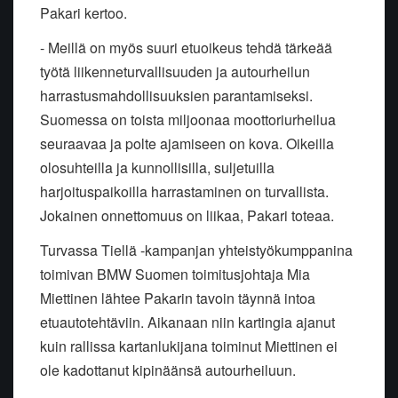
Pakari kertoo.
- Meillä on myös suuri etuoikeus tehdä tärkeää
työtä liikenneturvallisuuden ja autourheilun
harrastusmahdollisuuksien parantamiseksi.
Suomessa on toista miljoonaa moottoriurheilua
seuraavaa ja polte ajamiseen on kova. Oikeilla
olosuhteilla ja kunnollisilla, suljetuilla
harjoituspaikoilla harrastaminen on turvallista.
Jokainen onnettomuus on liikaa, Pakari toteaa.
Turvassa Tiellä -kampanjan yhteistyökumppanina
toimivan BMW Suomen toimitusjohtaja Mia
Miettinen lähtee Pakarin tavoin täynnä intoa
etuautotehtäviin. Aikanaan niin kartingia ajanut
kuin rallissa kartanlukijana toiminut Miettinen ei
ole kadottanut kipinäänsä autourheiluun.