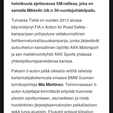
helmikuuta ajettavassa SM-rallissa, joka on
samalla Mikkelin UA:n 50-vuotisjuhlakilpailu.
Turvassa Tiellä on vuoden 2013 alussa
käynnistynyt FIA:n Action for Road Safety -
kampanjaan pohjautuva valtakunnallinen
tieliikenneturvallisuuskampanja, jonka järjestävät
autourheilun kansallinen lajiliitto AKK-Motorsport
ja sen markkinointiyhtiö AKK Sports yhdessä
yhteistyökumppaneidensa kanssa.
Pakarin 0-auton pitää oikealla reitillä ralleista
kartanlukijakokemusta omaava BMW Suomen
toimitusjohtaja
Mia Miettinen
. Toiminnassaan 0-
auton kuljettajat kiinnittävät erityistä huomiota
yleisön sijoittumiseen, etumerkkien ja niistä
huolehtivien järjestyksenvalvojien paikallaoloon
sekä turva-alueisiin. Etuautot antavat kilpailun