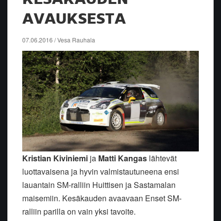
AVAUKSESTA
07.06.2016 / Vesa Rauhala
Kristian Kiviniemi
ja
Matti Kangas
lähtevät
luottavaisena ja hyvin valmistautuneena ensi
lauantain SM-ralliin Huittisen ja Sastamalan
maisemiin. Kesäkauden avaavaan Enset SM-
ralliin parilla on vain yksi tavoite.