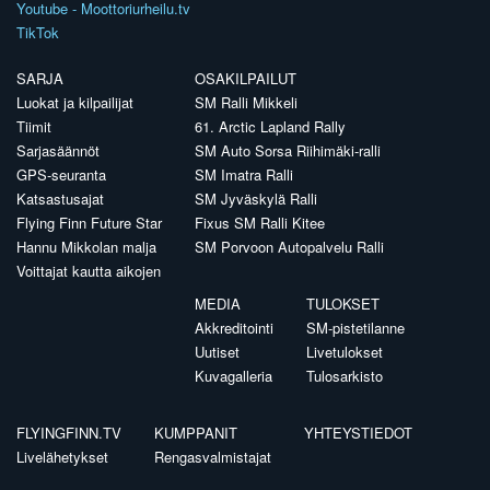
Youtube - Moottoriurheilu.tv
TikTok
SARJA
OSAKILPAILUT
Luokat ja kilpailijat
SM Ralli Mikkeli
Tiimit
61. Arctic Lapland Rally
Sarjasäännöt
SM Auto Sorsa Riihimäki-ralli
GPS-seuranta
SM Imatra Ralli
Katsastusajat
SM Jyväskylä Ralli
Flying Finn Future Star
Fixus SM Ralli Kitee
Hannu Mikkolan malja
SM Porvoon Autopalvelu Ralli
Voittajat kautta aikojen
MEDIA
TULOKSET
Akkreditointi
SM-pistetilanne
Uutiset
Livetulokset
Kuvagalleria
Tulosarkisto
FLYINGFINN.TV
KUMPPANIT
YHTEYSTIEDOT
Livelähetykset
Rengasvalmistajat