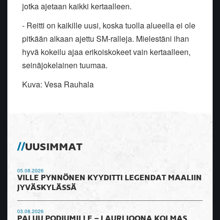
jotka ajetaan kaikki kertaalleen.
- Reitti on kaikille uusi, koska tuolla alueella ei ole
pitkään aikaan ajettu SM-ralleja. Mielestäni ihan
hyvä kokeilu ajaa erikoiskokeet vain kertaalleen,
seinäjokelainen tuumaa.
Kuva: Vesa Rauhala
UUSIMMAT
05.08.2026
VILLE PYNNÖNEN KYYDITTI LEGENDAT MAALIIN
JYVÄSKYLÄSSÄ
03.08.2026
PALUU PODIUMILLE – LAURI JOONA KOLMAS