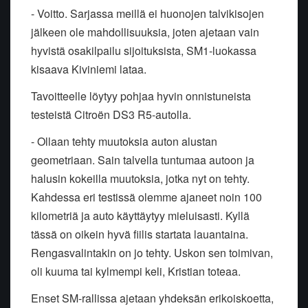
- Voitto. Sarjassa meillä ei huonojen talvikisojen
jälkeen ole mahdollisuuksia, joten ajetaan vain
hyvistä osakilpailu sijoituksista, SM1-luokassa
kisaava Kiviniemi lataa.
Tavoitteelle löytyy pohjaa hyvin onnistuneista
testeistä Citroën DS3 R5-autolla.
- Ollaan tehty muutoksia auton alustan
geometriaan. Sain talvella tuntumaa autoon ja
halusin kokeilla muutoksia, jotka nyt on tehty.
Kahdessa eri testissä olemme ajaneet noin 100
kilometriä ja auto käyttäytyy mieluisasti. Kyllä
tässä on oikein hyvä fiilis startata lauantaina.
Rengasvalintakin on jo tehty. Uskon sen toimivan,
oli kuuma tai kylmempi keli, Kristian toteaa.
Enset SM-rallissa ajetaan yhdeksän erikoiskoetta,