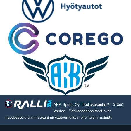
AKK Sports Oy - Kellokukantie 7 - 01300
Vantaa - Sähköpostiosoitteet ovat
muodossa: etunimi.sukunimi@autourheilu.fi, ellei toisin mainittu