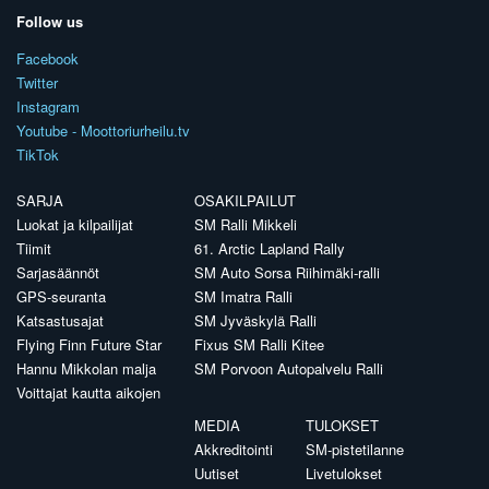
Follow us
Facebook
Twitter
Instagram
Youtube - Moottoriurheilu.tv
TikTok
SARJA
OSAKILPAILUT
Luokat ja kilpailijat
SM Ralli Mikkeli
Tiimit
61. Arctic Lapland Rally
Sarjasäännöt
SM Auto Sorsa Riihimäki-ralli
GPS-seuranta
SM Imatra Ralli
Katsastusajat
SM Jyväskylä Ralli
Flying Finn Future Star
Fixus SM Ralli Kitee
Hannu Mikkolan malja
SM Porvoon Autopalvelu Ralli
Voittajat kautta aikojen
MEDIA
TULOKSET
Akkreditointi
SM-pistetilanne
Uutiset
Livetulokset