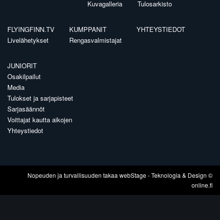
Kuvagalleria
Tulosarkisto
FLYINGFINN.TV
KUMPPANIT
YHTEYSTIEDOT
Livelähetykset
Rengasvalmistajat
JUNIORIT
Osakilpailut
Media
Tulokset ja sarjapisteet
Sarjasäännöt
Voittajat kautta aikojen
Yhteystiedot
Nopeuden ja turvallisuuden takaa
webStage
- Teknologia & Design ©
online.fi