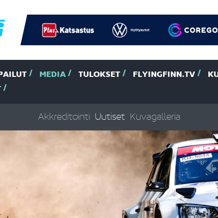
PAILUT
MEDIA
TULOKSET
FLYINGFINN.TV
K
T
Akkreditointi
Uutiset
Kuvagalleria