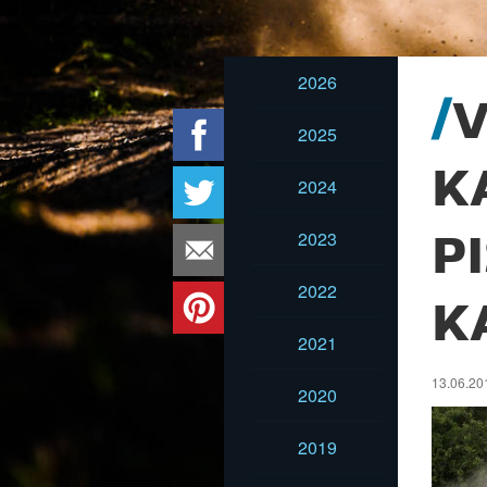
2026
V
2025
K
2024
2023
P
2022
K
2021
13.06.20
2020
2019