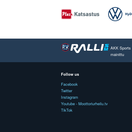
AKK Sports O
mainittu
Follow us
Facebook
Twitter
Instagram
Youtube - Moottoriurheilu.tv
TikTok