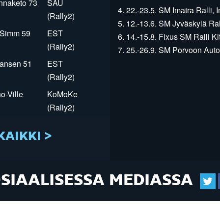
innaketo 73
SAU
4. 22.-23.5. SM Imatra Ralli, I
(Rally2)
5. 12.-13.6. SM Jyväskylä Rall
r Simm 59
EST
6. 14.-15.8. Fixus SM Ralli Kit
(Rally2)
7. 25.-26.9. SM Porvoon Autop
Jansen 51
EST
(Rally2)
o-Ville
KoMoKe
(Rally2)
KAIKKI >
OSIAALISESSA MEDIASSA