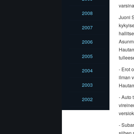
varsina
2008
Juoni S
kykyise
2007
hallit
Asunmaa
2006
Hautam
2005
tullees
- Erot 
2004
ilman v
2003
Hautam
- Auto
2002
vireine
versiok
- Subar
siihen 