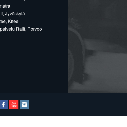
matra
i, Jyväskylä
ee, Kitee
alvelu Ralli, Porvoo