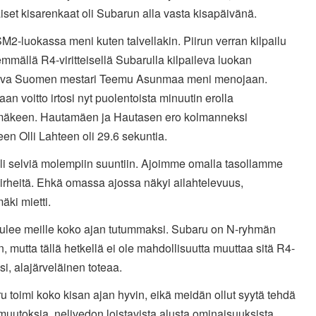
iset kisarenkaat oli Subarun alla vasta kisapäivänä.
M2-luokassa meni kuten talvellakin. Piirun verran kilpailu
mmällä R4-viritteisellä Subarulla kilpaileva luokan
seva Suomen mestari Teemu Asunmaa meni menojaan.
n voitto irtosi nyt puolentoista minuutin erolla
äkeen. Hautamäen ja Hautasen ero kolmanneksi
een Olli Lahteen oli 29.6 sekuntia.
oli selviä molempiin suuntiin. Ajoimme omalla tasollamme
irheitä. Ehkä omassa ajossa näkyi ailahtelevuus,
äki mietti.
 tulee meille koko ajan tutummaksi. Subaru on N-ryhmän
n, mutta tällä hetkellä ei ole mahdollisuutta muuttaa sitä R4-
si, alajärveläinen toteaa.
u toimi koko kisan ajan hyvin, eikä meidän ollut syytä tehdä
muutoksia, nelivedon loistavista alusta ominaisuuksista