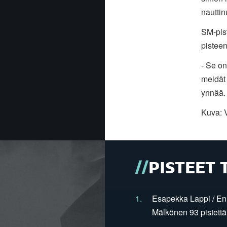
nauttin
SM-pis
pistee
- Se on
meidät
ynnää.
Kuva: 
PISTEET 
1.
Esapekka Lappi / En
Mälkönen 93 pistettä