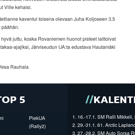
ut Ville kehaisi.
tetilanne kaventui toisena olevaan Juha Koljoseen 3,5
n päähän.
 hyvä juttu, koska Rovaniemen huonot pisteet laittoivat
 takaa-ajajiksi, Järviseudun UA:ta edustava Hautamäki
Vesa Rauhala
TOP 5
KALENT
1. 16.-17.1. SM Ralli Mikkeli, 
ni
PiekUA
2. 29.-31.1. 61. Arctic Laplan
(Rally2)
3. 27.-28.2. SM Auto Sorsa Rii