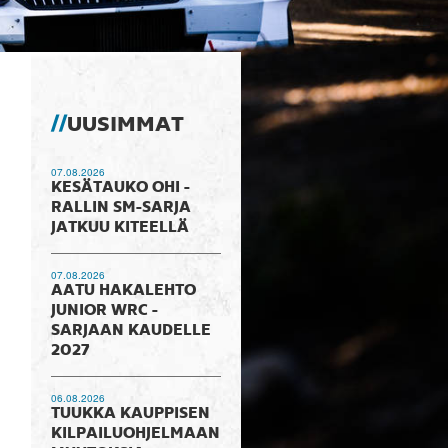
UUSIMMAT
07.08.2026
KESÄTAUKO OHI -
RALLIN SM-SARJA
JATKUU KITEELLÄ
07.08.2026
AATU HAKALEHTO
JUNIOR WRC -
SARJAAN KAUDELLE
2027
06.08.2026
TUUKKA KAUPPISEN
KILPAILUOHJELMAAN