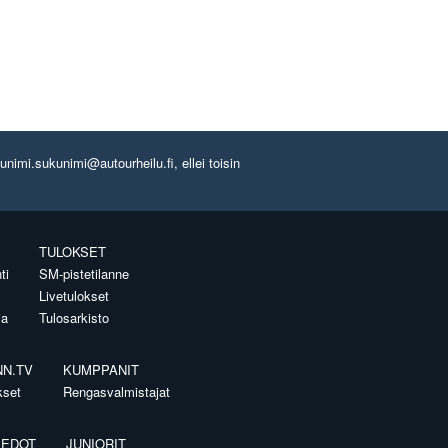
imi.sukunimi@autourheilu.fi, ellei toisin
TULOKSET
ti
SM-pistetilanne
Livetulokset
ia
Tulosarkisto
NN.TV
KUMPPANIT
kset
Rengasvalmistajat
IEDOT
JUNIORIT