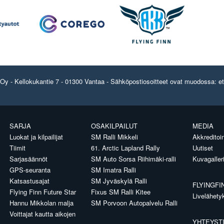
y - Kellokukantie 7 - 01300 Vantaa - Sähköpostiosoitteet ovat muodossa: etun
SARJA
OSAKILPAILUT
MEDIA
Luokat ja kilpailijat
SM Ralli Mikkeli
Akkreditoin
Tiimit
61. Arctic Lapland Rally
Uutiset
Sarjasäännöt
SM Auto Sorsa Riihimäki-ralli
Kuvagaller
GPS-seuranta
SM Imatra Ralli
Katsastusajat
SM Jyväskylä Ralli
FLYINGFI
Flying Finn Future Star
Fixus SM Ralli Kitee
Livelähety
Hannu Mikkolan malja
SM Porvoon Autopalvelu Ralli
Voittajat kautta aikojen
YHTEYST