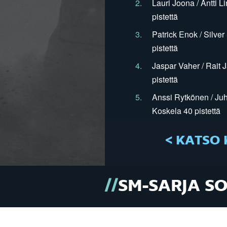
2.
Lauri Joona / Antti L
pistettä
3.
Patrick Enok / Silve
pistettä
4.
Jaspar Vaher / Rait 
pistettä
5.
Anssi Rytkönen / Juh
Koskela 40 pistettä
< KATSO 
SM-SARJA S