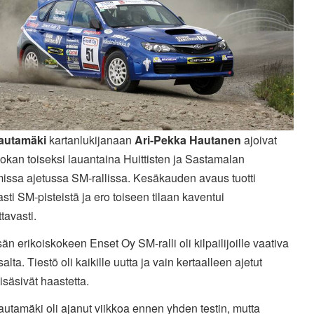
Hautamäki
kartanlukijanaan
Ari-Pekka Hautanen
ajoivat
kan toiseksi lauantaina Huittisten ja Sastamalan
issa ajetussa SM-rallissa. Kesäkauden avaus tuotti
ti SM-pisteistä ja ero toiseen tilaan kaventui
tavasti.
n erikoiskokeen Enset Oy SM-ralli oli kilpailijoille vaativa
salta. Tiestö oli kaikille uutta ja vain kertaalleen ajetut
lisäsivät haastetta.
autamäki oli ajanut viikkoa ennen yhden testin, mutta