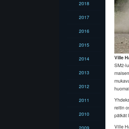
2018
2017
2016
2015
Ville 
2014
SM2-luo
2013
maisem
mukavas
2012
huomat
Yhdeksä
2011
reitin o
2010
pätkät 
Ville H
2009