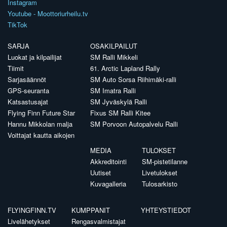
Instagram
Youtube - Moottoriurheilu.tv
TikTok
SARJA
OSAKILPAILUT
Luokat ja kilpailijat
SM Ralli Mikkeli
Tiimit
61. Arctic Lapland Rally
Sarjasäännöt
SM Auto Sorsa Riihimäki-ralli
GPS-seuranta
SM Imatra Ralli
Katsastusajat
SM Jyväskylä Ralli
Flying Finn Future Star
Fixus SM Ralli Kitee
Hannu Mikkolan malja
SM Porvoon Autopalvelu Ralli
Voittajat kautta aikojen
MEDIA
TULOKSET
Akkreditointi
SM-pistetilanne
Uutiset
Livetulokset
Kuvagalleria
Tulosarkisto
FLYINGFINN.TV
KUMPPANIT
YHTEYSTIEDOT
Livelähetykset
Rengasvalmistajat