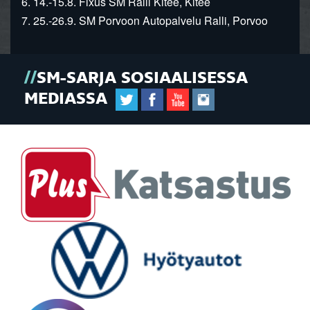
6. 14.-15.8. Fixus SM Ralli Kitee, Kitee
7. 25.-26.9. SM Porvoon Autopalvelu Ralli, Porvoo
SM-SARJA SOSIAALISESSA
MEDIASSA