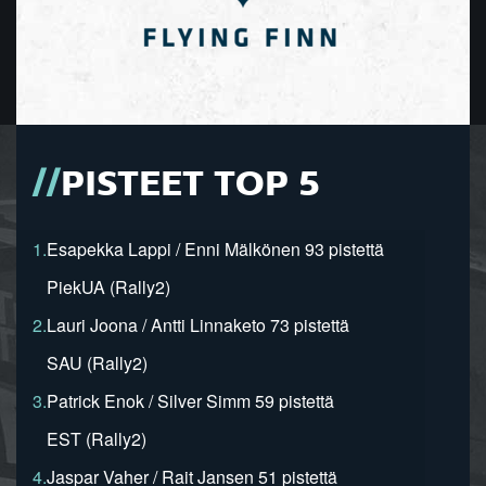
PISTEET TOP 5
1.
Esapekka Lappi / Enni Mälkönen 93 pistettä
PiekUA (Rally2)
2.
Lauri Joona / Antti Linnaketo 73 pistettä
SAU (Rally2)
3.
Patrick Enok / Silver Simm 59 pistettä
EST (Rally2)
4.
Jaspar Vaher / Rait Jansen 51 pistettä