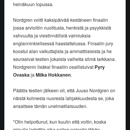
heinäkuun lopussa.
Nordgren voitti kaksipäivää kestäneen finaalin
jossa arvioitiin nuotitusta, henkistä ja psyykkistä
vahvuutta ja viestinnällisiä valmiuksia
englanninkielisessä haastattelussa. Finaalin jury
koostui alan vaikuttajista ja ammattilaisista ja he
seurasivat testien jokaista vaihetta silmä tarkkana.
Nordgrenin lisäksi finaaliin osallistuivat
Pyry
Ovaska
ja
Miika Hokkanen
.
Päätös testien jälkeen oli, että Juuso Nordgren on
näistä kolmesta nuoresta lahjakkuudesta se, joka
ansaitsee tämän unelmatilaisuuden.
"Olin helpottunut, kun kuulin että voitin, koska
minulle ladattiin aika paljon paineita tähän