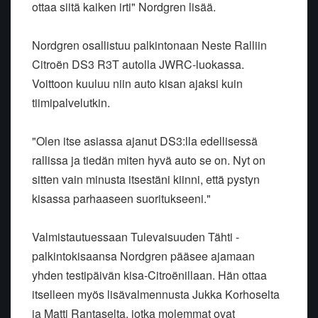
ottaa siitä kaiken irti" Nordgren lisää.
Nordgren osallistuu palkintonaan Neste Ralliin
Citroën DS3 R3T autolla JWRC-luokassa.
Voittoon kuuluu niin auto kisan ajaksi kuin
tiimipalvelutkin.
"Olen itse asiassa ajanut DS3:lla edellisessä
rallissa ja tiedän miten hyvä auto se on. Nyt on
sitten vain minusta itsestäni kiinni, että pystyn
kisassa parhaaseen suoritukseeni."
Valmistautuessaan Tulevaisuuden Tähti -
palkintokisaansa Nordgren pääsee ajamaan
yhden testipäivän kisa-Citroënillaan. Hän ottaa
itselleen myös lisävalmennusta Jukka Korhoselta
ja Matti Rantaselta, jotka molemmat ovat