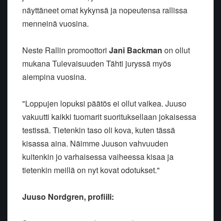
näyttäneet omat kykynsä ja nopeutensa rallissa
menneinä vuosina.
Neste Rallin promoottori
Jani Backman
on ollut
mukana Tulevaisuuden Tähti juryssä myös
aiempina vuosina.
"Loppujen lopuksi päätös ei ollut vaikea. Juuso
vakuutti kaikki tuomarit suorituksellaan jokaisessa
testissä. Tietenkin taso oli kova, kuten tässä
kisassa aina. Näimme Juuson vahvuuden
kuitenkin jo varhaisessa vaiheessa kisaa ja
tietenkin meillä on nyt kovat odotukset."
Juuso Nordgren, profiili: