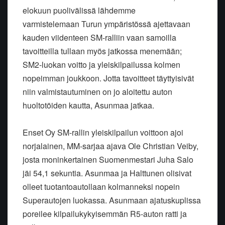
elokuun puolivälissä lähdemme
varmistelemaan Turun ympäristössä ajettavaan
kauden viidenteen SM-ralliin vaan samoilla
tavoitteilla tullaan myös jatkossa menemään;
SM2-luokan voitto ja yleiskilpailussa kolmen
nopeimman joukkoon. Jotta tavoitteet täyttyisivät
niin valmistautuminen on jo aloitettu auton
huoltotöiden kautta, Asunmaa jatkaa.
Enset Oy SM-rallin yleiskilpailun voittoon ajoi
norjalainen, MM-sarjaa ajava Ole Christian Veiby,
josta moninkertainen Suomenmestari Juha Salo
jäi 54,1 sekuntia. Asunmaa ja Halttunen olisivat
olleet tuotantoautollaan kolmanneksi nopein
Superautojen luokassa. Asunmaan ajatuskuplissa
poreilee kilpailukykyisemmän R5-auton ratti ja