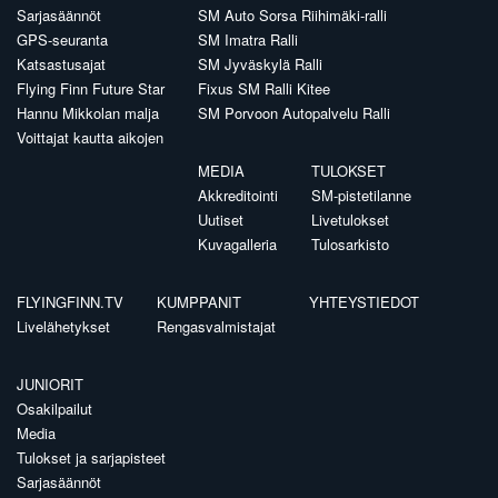
Sarjasäännöt
SM Auto Sorsa Riihimäki-ralli
GPS-seuranta
SM Imatra Ralli
Katsastusajat
SM Jyväskylä Ralli
Flying Finn Future Star
Fixus SM Ralli Kitee
Hannu Mikkolan malja
SM Porvoon Autopalvelu Ralli
Voittajat kautta aikojen
MEDIA
TULOKSET
Akkreditointi
SM-pistetilanne
Uutiset
Livetulokset
Kuvagalleria
Tulosarkisto
FLYINGFINN.TV
KUMPPANIT
YHTEYSTIEDOT
Livelähetykset
Rengasvalmistajat
JUNIORIT
Osakilpailut
Media
Tulokset ja sarjapisteet
Sarjasäännöt