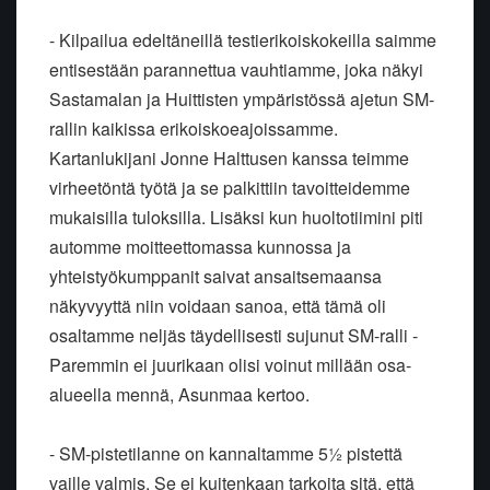
- Kilpailua edeltäneillä testierikoiskokeilla saimme
entisestään parannettua vauhtiamme, joka näkyi
Sastamalan ja Huittisten ympäristössä ajetun SM-
rallin kaikissa erikoiskoeajoissamme.
Kartanlukijani Jonne Halttusen kanssa teimme
virheetöntä työtä ja se palkittiin tavoitteidemme
mukaisilla tuloksilla. Lisäksi kun huoltotiimini piti
automme moitteettomassa kunnossa ja
yhteistyökumppanit saivat ansaitsemaansa
näkyvyyttä niin voidaan sanoa, että tämä oli
osaltamme neljäs täydellisesti sujunut SM-ralli -
Paremmin ei juurikaan olisi voinut millään osa-
alueella mennä, Asunmaa kertoo.
- SM-pistetilanne on kannaltamme 5½ pistettä
vaille valmis. Se ei kuitenkaan tarkoita sitä, että