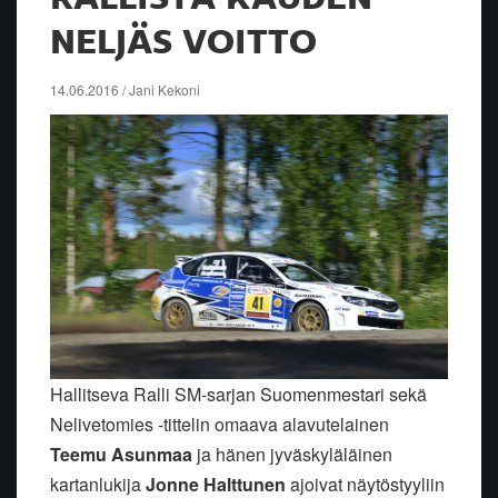
NELJÄS VOITTO
14.06.2016 / Jani Kekoni
Hallitseva Ralli SM-sarjan Suomenmestari sekä
Nelivetomies -tittelin omaava alavutelainen
Teemu Asunmaa
ja hänen jyväskyläläinen
kartanlukija
Jonne Halttunen
ajoivat näytöstyyliin