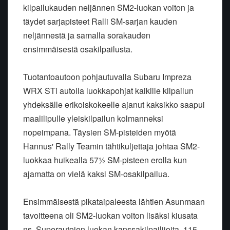
kilpailukauden neljännen SM2-luokan voiton ja
täydet sarjapisteet Ralli SM-sarjan kauden
neljännestä ja samalla sorakauden
ensimmäisestä osakilpailusta.
Tuotantoautoon pohjautuvalla Subaru Impreza
WRX STi autolla luokkapohjat kaikille kilpailun
yhdeksälle erikoiskokeelle ajanut kaksikko saapui
maalilipulle yleiskilpailun kolmanneksi
nopeimpana. Täysien SM-pisteiden myötä
Hannus' Rally Teamin tähtikuljettaja johtaa SM2-
luokkaa huikealla 57½ SM-pisteen erolla kun
ajamatta on vielä kaksi SM-osakilpailua.
Ensimmäisestä pikataipaleesta lähtien Asunmaan
tavoitteena oli SM2-luokan voiton lisäksi kiusata
ns. Superautojen luokan kanssakilpailijoita. 115