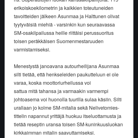
erikoiskoekilometrin ja kaikkien toteutuneiden
tavoitteiden jälkeen Asunmaa ja Halttunen olivat
tyytyväisiä miehiä - varsinkin kun seuraavassa
SM-osakilpailussa heille riittäisi perussuoritus
toisen peräkkäisen Suomenmestaruuden
varmistamiseksi.
Menestystä janoavana autourheilijana Asunmaa
silti tietää, että henkseleiden paukutteluun ei ole
varaa, koska moottoriurheilussa voi
sattua mitä tahansa ja varmaakin varmempi
johtoasema voi huonolla tuurilla sulaa käsiin. Silti
urallaan jo kolme SM-mitalia sekä Nelivetomies-
tittelin napannut yrittäjä huokuu itseluottamusta ja
tietää reseptin uransa toisen SM-kuninkuusluokan
kirkkaimman mitalin saavuttamiseksi.