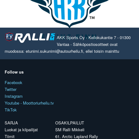
AKK Sports Oy - Kellokukantie 7 - 01300
Vantaa - Sähköpostiosoitteet ovat
muodossa: etunimi.sukunimi@autourheilu.fi, ellei toisin mainittu
Follow us
Facebook
Twitter
Instagram
Youtube - Moottoriurheilu.tv
TikTok
SARJA
OSAKILPAILUT
Luokat ja kilpailijat
SM Ralli Mikkeli
Tiimit
61. Arctic Lapland Rally