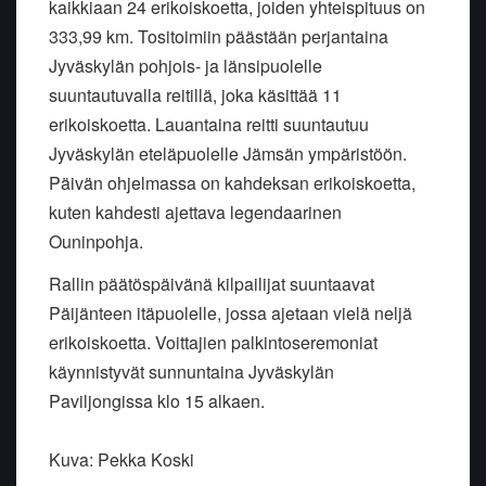
kaikkiaan 24 erikoiskoetta, joiden yhteispituus on
333,99 km. Tositoimiin päästään perjantaina
Jyväskylän pohjois- ja länsipuolelle
suuntautuvalla reitillä, joka käsittää 11
erikoiskoetta. Lauantaina reitti suuntautuu
Jyväskylän eteläpuolelle Jämsän ympäristöön.
Päivän ohjelmassa on kahdeksan erikoiskoetta,
kuten kahdesti ajettava legendaarinen
Ouninpohja.
Rallin päätöspäivänä kilpailijat suuntaavat
Päijänteen itäpuolelle, jossa ajetaan vielä neljä
erikoiskoetta. Voittajien palkintoseremoniat
käynnistyvät sunnuntaina Jyväskylän
Paviljongissa klo 15 alkaen.
Kuva: Pekka Koski