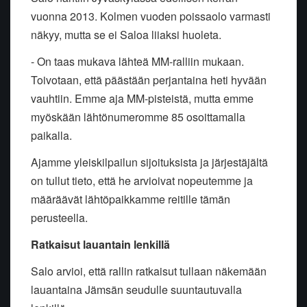
vuonna 2013. Kolmen vuoden poissaolo varmasti
näkyy, mutta se ei Saloa liiaksi huoleta.
- On taas mukava lähteä MM-ralliin mukaan.
Toivotaan, että päästään perjantaina heti hyvään
vauhtiin. Emme aja MM-pisteistä, mutta emme
myöskään lähtönumeromme 85 osoittamalla
paikalla.
Ajamme yleiskilpailun sijoituksista ja järjestäjältä
on tullut tieto, että he arvioivat nopeutemme ja
määräävät lähtöpaikkamme reitille tämän
perusteella.
Ratkaisut lauantain lenkillä
Salo arvioi, että rallin ratkaisut tullaan näkemään
lauantaina Jämsän seudulle suuntautuvalla