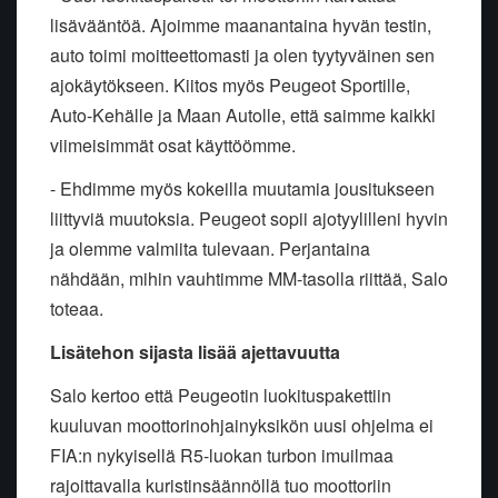
lisävääntöä. Ajoimme maanantaina hyvän testin,
auto toimi moitteettomasti ja olen tyytyväinen sen
ajokäytökseen. Kiitos myös Peugeot Sportille,
Auto-Kehälle ja Maan Autolle, että saimme kaikki
viimeisimmät osat käyttöömme.
- Ehdimme myös kokeilla muutamia jousitukseen
liittyviä muutoksia. Peugeot sopii ajotyylilleni hyvin
ja olemme valmiita tulevaan. Perjantaina
nähdään, mihin vauhtimme MM-tasolla riittää, Salo
toteaa.
Lisätehon sijasta lisää ajettavuutta
Salo kertoo että Peugeotin luokituspakettiin
kuuluvan moottorinohjainyksikön uusi ohjelma ei
FIA:n nykyisellä R5-luokan turbon imuilmaa
rajoittavalla kuristinsäännöllä tuo moottoriin