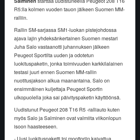
Salminen
starttaa uudistuneella Peugeot 208 T16
R5:lla kolmen vuoden tauon jälkeen Suomen MM-
ralliin.
Rallin SM-sarjassa SM1-luokan pistejohdossa
ajava lajin yhdeksänkertainen Suomen mestari
Juha Salo vastaanotti juhannuksen jälkeen
Peugeot Sportilta uuden ja odotetun
luokituspaketin, jonka toimivuuden karkkilalainen
testasi juuri ennen Suomen MM-rallin
nuotitusjakson alkua maanantaina. Salo on
ensimmäinen kuljettaja Peugeot Sportin
ulkopuolella joka sai päivityspaketin käyttöönsä.
Uudistunut Peugeot 208 T16 R5 -ralliauto kuten
myös Salo ja Salminen ovat valmiita viikonlopun
isoon haasteeseen.
- Uusi luokituspaketti toi moottoriin kaivattua