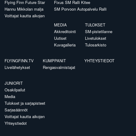
Flying Finn Future Star
Fixus SM Ralli Kitee
Hannu Mikkolan malja
SM Porvoon Autopalvelu Ralli
Voittajat kautta aikojen
MEDIA
TULOKSET
Akkreditointi
SM-pistetilanne
Uutiset
Livetulokset
Kuvagalleria
Tulosarkisto
FLYINGFINN.TV
KUMPPANIT
YHTEYSTIEDOT
Livelähetykset
Rengasvalmistajat
JUNIORIT
Osakilpailut
Media
Tulokset ja sarjapisteet
Sarjasäännöt
Voittajat kautta aikojen
Yhteystiedot