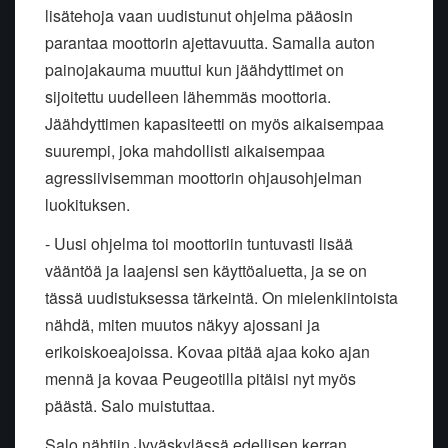
lisätehoja vaan uudistunut ohjelma pääosin
parantaa moottorin ajettavuutta. Samalla auton
painojakauma muuttui kun jäähdyttimet on
sijoitettu uudelleen lähemmäs moottoria.
Jäähdyttimen kapasiteetti on myös aikaisempaa
suurempi, joka mahdollisti aikaisempaa
agressiivisemman moottorin ohjausohjelman
luokituksen.
- Uusi ohjelma toi moottoriin tuntuvasti lisää
vääntöä ja laajensi sen käyttöaluetta, ja se on
tässä uudistuksessa tärkeintä. On mielenkiintoista
nähdä, miten muutos näkyy ajossani ja
erikoiskoeajoissa. Kovaa pitää ajaa koko ajan
mennä ja kovaa Peugeotilla pitäisi nyt myös
päästä. Salo muistuttaa.
Salo nähtiin Jyväskylässä edellisen kerran