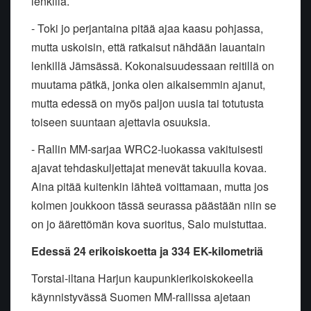
lenkillä.
- Toki jo perjantaina pitää ajaa kaasu pohjassa,
mutta uskoisin, että ratkaisut nähdään lauantain
lenkillä Jämsässä. Kokonaisuudessaan reitillä on
muutama pätkä, jonka olen aikaisemmin ajanut,
mutta edessä on myös paljon uusia tai totutusta
toiseen suuntaan ajettavia osuuksia.
- Rallin MM-sarjaa WRC2-luokassa vakituisesti
ajavat tehdaskuljettajat menevät takuulla kovaa.
Aina pitää kuitenkin lähteä voittamaan, mutta jos
kolmen joukkoon tässä seurassa päästään niin se
on jo äärettömän kova suoritus, Salo muistuttaa.
Edessä 24 erikoiskoetta ja 334 EK-kilometriä
Torstai-iltana Harjun kaupunkierikoiskokeella
käynnistyvässä Suomen MM-rallissa ajetaan