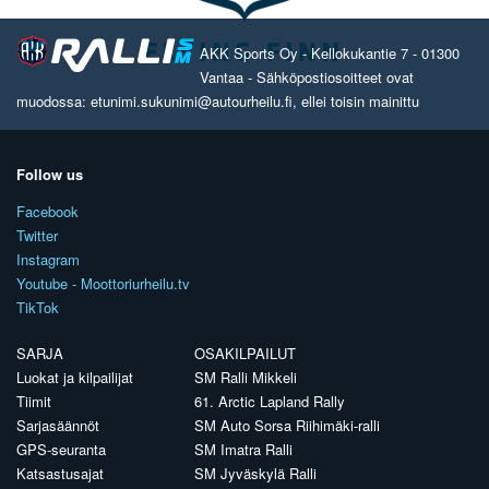
AKK Sports Oy - Kellokukantie 7 - 01300
Vantaa - Sähköpostiosoitteet ovat
muodossa: etunimi.sukunimi@autourheilu.fi, ellei toisin mainittu
Follow us
Facebook
Twitter
Instagram
Youtube - Moottoriurheilu.tv
TikTok
SARJA
OSAKILPAILUT
Luokat ja kilpailijat
SM Ralli Mikkeli
Tiimit
61. Arctic Lapland Rally
Sarjasäännöt
SM Auto Sorsa Riihimäki-ralli
GPS-seuranta
SM Imatra Ralli
Katsastusajat
SM Jyväskylä Ralli