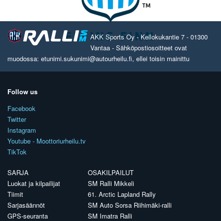
AKK Sports Oy - Kellokukantie 7 - 01300
Vantaa - Sähköpostiosoitteet ovat
muodossa: etunimi.sukunimi@autourheilu.fi, ellei toisin mainittu
Follow us
Facebook
Twitter
Instagram
Youtube - Moottoriurheilu.tv
TikTok
SARJA
OSAKILPAILUT
Luokat ja kilpailijat
SM Ralli Mikkeli
Tiimit
61. Arctic Lapland Rally
Sarjasäännöt
SM Auto Sorsa Riihimäki-ralli
GPS-seuranta
SM Imatra Ralli