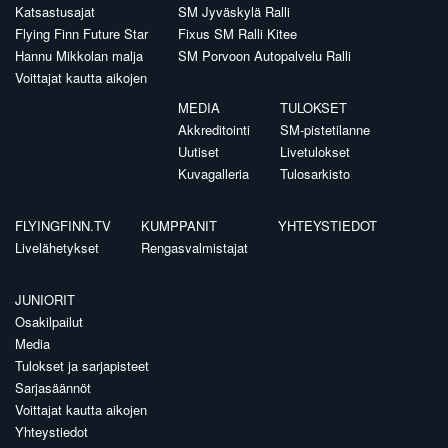
Katsastusajat
SM Jyväskylä Ralli
Flying Finn Future Star
Fixus SM Ralli Kitee
Hannu Mikkolan malja
SM Porvoon Autopalvelu Ralli
Voittajat kautta aikojen
MEDIA
TULOKSET
Akkreditointi
SM-pistetilanne
Uutiset
Livetulokset
Kuvagalleria
Tulosarkisto
FLYINGFINN.TV
KUMPPANIT
YHTEYSTIEDOT
Livelähetykset
Rengasvalmistajat
JUNIORIT
Osakilpailut
Media
Tulokset ja sarjapisteet
Sarjasäännöt
Voittajat kautta aikojen
Yhteystiedot