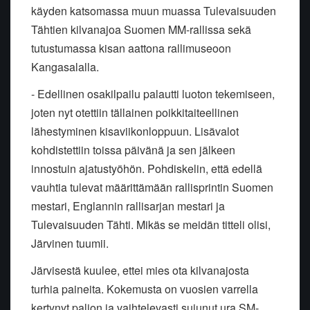
käyden katsomassa muun muassa Tulevaisuuden
Tähtien kilvanajoa Suomen MM-rallissa sekä
tutustumassa kisan aattona rallimuseoon
Kangasalalla.
- Edellinen osakilpailu palautti luoton tekemiseen,
joten nyt otettiin tällainen poikkitaiteellinen
lähestyminen kisaviikonloppuun. Lisävalot
kohdistettiin toissa päivänä ja sen jälkeen
innostuin ajatustyöhön. Pohdiskelin, että edellä
vauhtia tulevat määrittämään rallisprintin Suomen
mestari, Englannin rallisarjan mestari ja
Tulevaisuuden Tähti. Mikäs se meidän titteli olisi,
Järvinen tuumii.
Järvisestä kuulee, ettei mies ota kilvanajosta
turhia paineita. Kokemusta on vuosien varrella
kertynyt paljon ja vaihtelevasti sujunut ura SM-