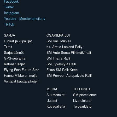
Facebook
Twitter
Instagram
Youtube - Moottoriurheilu.tv
TikTok
SARJA
OSAKILPAILUT
Luokat ja kilpailijat
SM Ralli Mikkeli
Tiimit
61. Arctic Lapland Rally
Sarjasäännöt
SM Auto Sorsa Riihimäki-ralli
GPS-seuranta
SM Imatra Ralli
Katsastusajat
SM Jyväskylä Ralli
Flying Finn Future Star
Fixus SM Ralli Kitee
Hannu Mikkolan malja
SM Porvoon Autopalvelu Ralli
Voittajat kautta aikojen
MEDIA
TULOKSET
Akkreditointi
SM-pistetilanne
Uutiset
Livetulokset
Kuvagalleria
Tulosarkisto