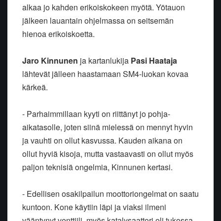
alkaa jo kahden erikoiskokeen myötä. Yötauon
jälkeen lauantain ohjelmassa on seitsemän
hienoa erikoiskoetta.
Jaro Kinnunen
ja kartanlukija
Pasi Haataja
lähtevät jälleen haastamaan SM4-luokan kovaa
kärkeä.
- Parhaimmillaan kyyti on riittänyt jo pohja-
aikatasolle, joten siinä mielessä on mennyt hyvin
ja vauhti on ollut kasvussa. Kauden aikana on
ollut hyviä kisoja, mutta vastaavasti on ollut myös
paljon teknisiä ongelmia, Kinnunen kertasi.
- Edellisen osakilpailun moottoriongelmat on saatu
kuntoon. Kone käytiin läpi ja viaksi ilmeni
vääntynyt venttiili, myös katalysaattori oli tukossa.