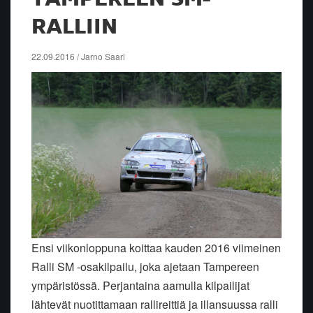
RALLIIN
22.09.2016 / Jarno Saari
Ensi viikonloppuna koittaa kauden 2016 viimeinen
Ralli SM -osakilpailu, joka ajetaan Tampereen
ympäristössä. Perjantaina aamulla kilpailijat
lähtevät nuotittamaan rallireittiä ja illansuussa ralli