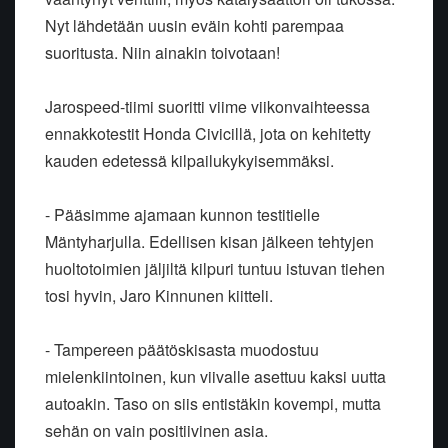
Nyt lähdetään uusin eväin kohti parempaa
suoritusta. Niin ainakin toivotaan!
Jarospeed-tiimi suoritti viime viikonvaihteessa
ennakkotestit Honda Civicillä, jota on kehitetty
kauden edetessä kilpailukykyisemmäksi.
- Pääsimme ajamaan kunnon testitielle
Mäntyharjulla. Edellisen kisan jälkeen tehtyjen
huoltotoimien jäljiltä kilpuri tuntuu istuvan tiehen
tosi hyvin, Jaro Kinnunen kiitteli.
- Tampereen päätöskisasta muodostuu
mielenkiintoinen, kun viivalle asettuu kaksi uutta
autoakin. Taso on siis entistäkin kovempi, mutta
sehän on vain positiivinen asia.