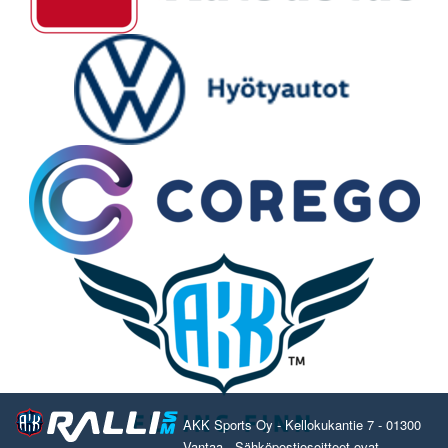
AKK Sports Oy - Kellokukantie 7 - 01300
Vantaa - Sähköpostiosoitteet ovat