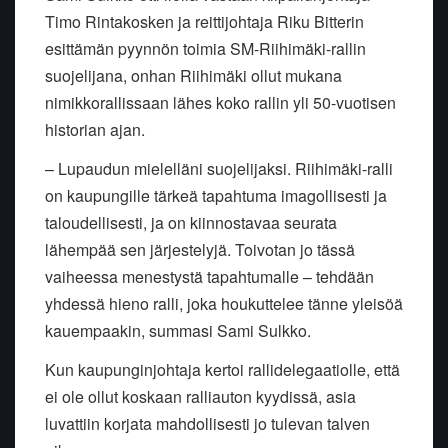
Timo Rintakosken ja reittijohtaja Riku Bitterin
esittämän pyynnön toimia SM-Riihimäki-rallin
suojelijana, onhan Riihimäki ollut mukana
nimikkorallissaan lähes koko rallin yli 50-vuotisen
historian ajan.
– Lupaudun mielelläni suojelijaksi. Riihimäki-ralli
on kaupungille tärkeä tapahtuma imagollisesti ja
taloudellisesti, ja on kiinnostavaa seurata
lähempää sen järjestelyjä. Toivotan jo tässä
vaiheessa menestystä tapahtumalle – tehdään
yhdessä hieno ralli, joka houkuttelee tänne yleisöä
kauempaakin, summasi Sami Sulkko.
Kun kaupunginjohtaja kertoi rallidelegaatiolle, että
ei ole ollut koskaan ralliauton kyydissä, asia
luvattiin korjata mahdollisesti jo tulevan talven