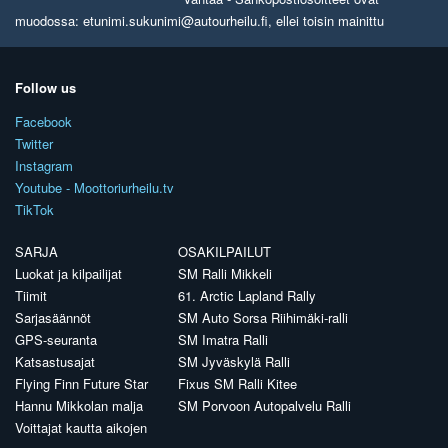
muodossa: etunimi.sukunimi@autourheilu.fi, ellei toisin mainittu
Follow us
Facebook
Twitter
Instagram
Youtube - Moottoriurheilu.tv
TikTok
SARJA
OSAKILPAILUT
Luokat ja kilpailijat
SM Ralli Mikkeli
Tiimit
61. Arctic Lapland Rally
Sarjasäännöt
SM Auto Sorsa Riihimäki-ralli
GPS-seuranta
SM Imatra Ralli
Katsastusajat
SM Jyväskylä Ralli
Flying Finn Future Star
Fixus SM Ralli Kitee
Hannu Mikkolan malja
SM Porvoon Autopalvelu Ralli
Voittajat kautta aikojen