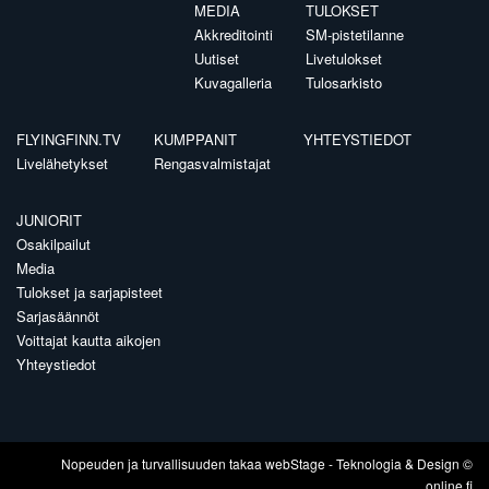
MEDIA
TULOKSET
Akkreditointi
SM-pistetilanne
Uutiset
Livetulokset
Kuvagalleria
Tulosarkisto
FLYINGFINN.TV
KUMPPANIT
YHTEYSTIEDOT
Livelähetykset
Rengasvalmistajat
JUNIORIT
Osakilpailut
Media
Tulokset ja sarjapisteet
Sarjasäännöt
Voittajat kautta aikojen
Yhteystiedot
Nopeuden ja turvallisuuden takaa
webStage
- Teknologia & Design ©
online.fi