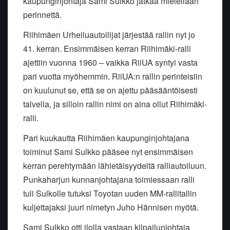
kaupunginjohtaja Sami Sulkko jatkaa mielellään
perinnettä.
Riihimäen Urheiluautoilijat järjestää rallin nyt jo
41. kerran. Ensimmäisen kerran Riihimäki-ralli
ajettiin vuonna 1960 – vaikka RiiUA syntyi vasta
pari vuotta myöhemmin. RiiUA:n rallin perinteisiin
on kuulunut se, että se on ajettu pääsääntöisesti
talvella, ja silloin rallin nimi on aina ollut Riihimäki-
ralli.
Pari kuukautta Riihimäen kaupunginjohtajana
toiminut Sami Sulkko pääsee nyt ensimmäisen
kerran perehtymään lähietäisyydeltä ralliautoiluun.
Punkaharjun kunnanjohtajana toimiessaan ralli
tuli Sulkolle tutuksi Toyotan uuden MM-rallitallin
kuljettajaksi juuri nimetyn Juho Hännisen myötä.
Sami Sulkko otti ilolla vastaan kilpailunjohtaja