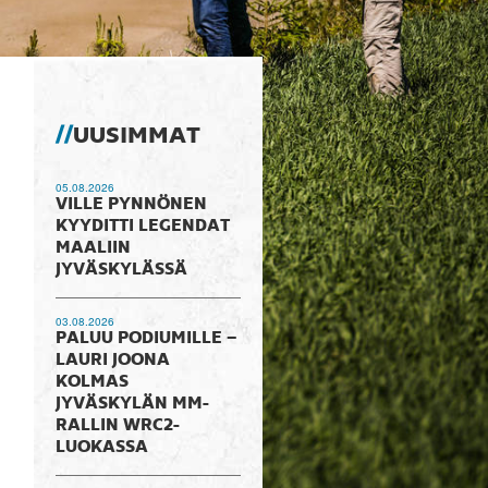
UUSIMMAT
05.08.2026
VILLE PYNNÖNEN
KYYDITTI LEGENDAT
MAALIIN
JYVÄSKYLÄSSÄ
03.08.2026
PALUU PODIUMILLE –
LAURI JOONA
KOLMAS
JYVÄSKYLÄN MM-
RALLIN WRC2-
LUOKASSA