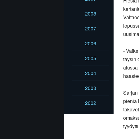
Fiesta 
kartanl
2008
Valtaos
lopussa
2007
uusimaa
2006
- Vaike
2005
täysin 
alussa 
2004
haaste
2003
Sarjan 
pieniä 
2002
takavet
omaksun
tyydytt