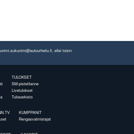
imi.sukunimi@autourheilu.fi, ellei toisin
TULOKSET
ti
SM-pistetilanne
Livetulokset
ia
Tulosarkisto
NN.TV
KUMPPANIT
kset
Rengasvalmistajat