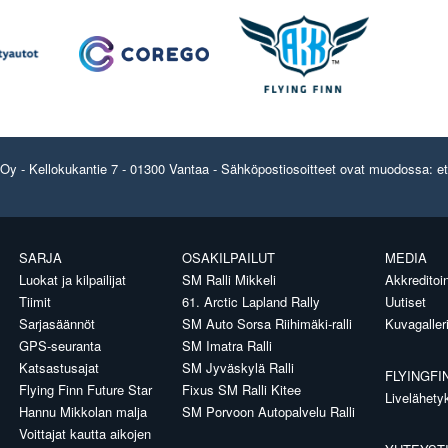
y - Kellokukantie 7 - 01300 Vantaa - Sähköpostiosoitteet ovat muodossa: etun
SARJA
OSAKILPAILUT
MEDIA
Luokat ja kilpailijat
SM Ralli Mikkeli
Akkreditoin
Tiimit
61. Arctic Lapland Rally
Uutiset
Sarjasäännöt
SM Auto Sorsa Riihimäki-ralli
Kuvagaller
GPS-seuranta
SM Imatra Ralli
Katsastusajat
SM Jyväskylä Ralli
FLYINGFI
Flying Finn Future Star
Fixus SM Ralli Kitee
Livelähety
Hannu Mikkolan malja
SM Porvoon Autopalvelu Ralli
Voittajat kautta aikojen