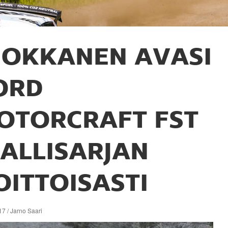
OKKANEN AVASI
ORD
OTORCRAFT FST
RALLISARJAN
OITTOISASTI
7 / Jarno Saari