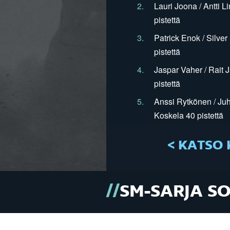
2.
Lauri Joona / Antti L
pistettä
3.
Patrick Enok / Silve
pistettä
4.
Jaspar Vaher / Rait 
pistettä
5.
Anssi Rytkönen / Juh
Koskela 40 pistettä
< KATSO 
SM-SARJA S