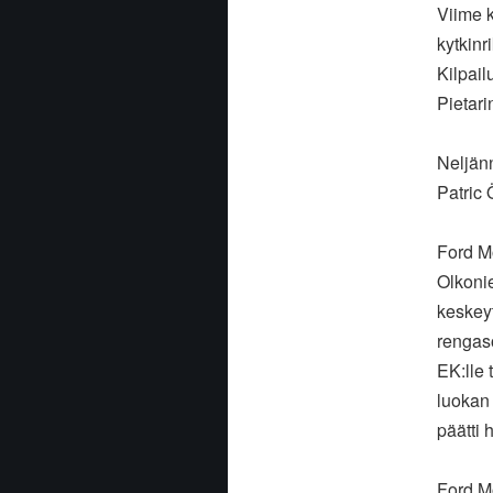
Viime k
kytkinr
Kilpail
Pietar
Neljän
Patric 
Ford Mo
Olkonie
keskeyt
rengaso
EK:lle 
luokan 
päätti 
Ford Mo