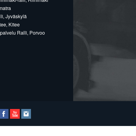
matra
i, Jyväskylä
ee, Kitee
alvelu Ralli, Porvoo