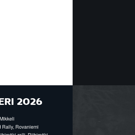
ERI 2026
Mikkeli
d Rally, Rovaniemi
himäki-ralli, Riihimäki