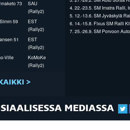
innaketo 73
SAU
4. 22.-23.5. SM Imatra Ralli, I
(Rally2)
5. 12.-13.6. SM Jyväskylä Rall
r Simm 59
EST
6. 14.-15.8. Fixus SM Ralli Kit
(Rally2)
7. 25.-26.9. SM Porvoon Autop
Jansen 51
EST
(Rally2)
o-Ville
KoMoKe
(Rally2)
KAIKKI >
OSIAALISESSA MEDIASSA