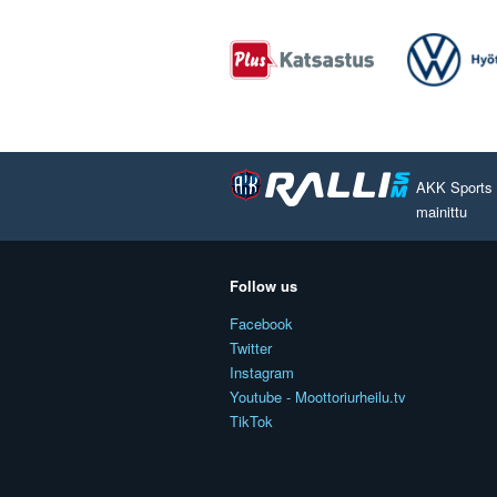
AKK Sports O
mainittu
Follow us
Facebook
Twitter
Instagram
Youtube - Moottoriurheilu.tv
TikTok