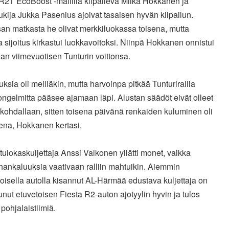
R2T EcoBoost -mallilla kilpaileva Miika Hokkanen ja
ukija Jukka Pasenius ajoivat tasaisen hyvän kilpailun.
an matkasta he olivat merkkiluokassa toisena, mutta
 sijoitus kirkastui luokkavoitoksi. Niinpä Hokkanen onnistui
n viimevuotisen Tunturin voittonsa.
uksia oli meilläkin, mutta harvoinpa pitkää Tunturirallia
ongelmitta pääsee ajamaan läpi. Alustan säädöt eivät olleet
kohdallaan, sitten toisena päivänä renkaiden kuluminen oli
ena, Hokkanen kertasi.
tulokaskuljettaja Anssi Valkonen yllätti monet, vaikka
hankaluuksia vaativaan ralliin mahtuikin. Aiemmin
oisella autolla kisannut AL-Härmää edustava kuljettaja on
ut etuvetoisen Fiesta R2-auton ajotyylin hyvin ja tulos
i pohjalaistiimiä.