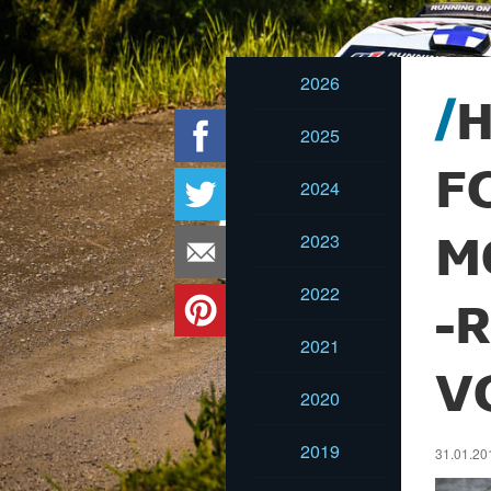
2026
H
2025
F
2024
2023
M
2022
-
2021
V
2020
2019
31.01.201