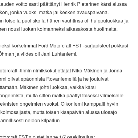
auden voittoisasti päättänyt Henrik Pietarinen kärsi alussa
ikon, jonka vuoksi matka jäi kesken avauspäivänä.
un toisella puoliskolla hänen vauhtinsa oli huippuluokkaa ja
inen nousi luokan kolmanneksi aikasakosta huolimatta.
neksi korkeimmat Ford Motorcraft FST -sarjapisteet pokkasi
Öhman ja viides oli Jani Luhtaniemi.
torcraft -tiimin nimikkokuljettajat Niko Mäkinen ja Jonna
mi olivat epäonnisia Rovaniemellä ja he joutuivat
tämään. Mäkinen johti luokkaa, vaikka kärsi
ngelmista, mutta sitten matka päättyi toiseksi viimeiselle
teknisten ongelmien vuoksi. Olkoniemi kamppaili hyvin
kolmossijasta, mutta toisen kisapäivän alussa ulosajo
harmillisesti neidon kilpailun.
torcraft FST:n pistetilanne 1/7 osakilpailua: