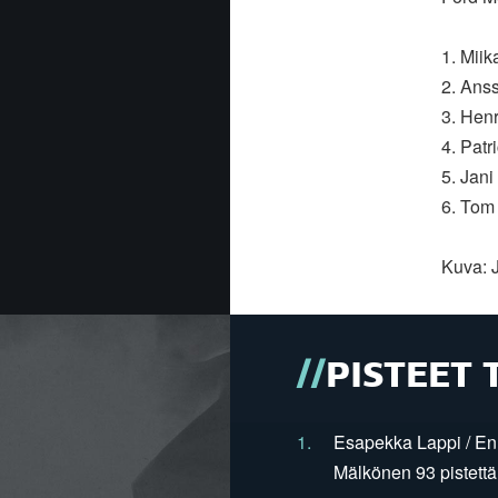
1. Mii
2. Ans
3. Henr
4. Pat
5. Jani
6. Tom
Kuva: 
PISTEET 
1.
Esapekka Lappi / En
Mälkönen 93 pistettä