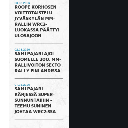
03.08.2026
ROOPE KORHOSEN
VOITTOTAISTELU
JYVÄSKYLÄN MM-
RALLIN WRC2-
LUOKASSA PÄÄTTYI
ULOSAJOON
02.08.2026
SAMI PAJARI AJOI
SUOMELLE 200. MM-
RALLIVOITON SECTO
RALLY FINLANDISSA
01.08.2026
SAMI PAJARI
KÄRJESSÄ SUPER-
SUNNUNTAIHIN -
TEEMU SUNINEN
JOHTAA WRC2:SSA