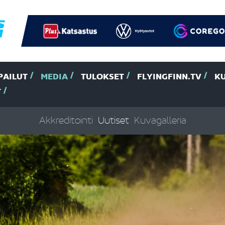
PAILUT
MEDIA
TULOKSET
FLYINGFINN.TV
K
T
Akkreditointi
Uutiset
Kuvagalleria