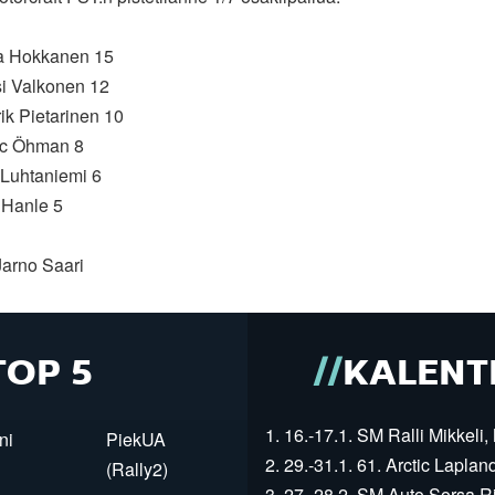
ka Hokkanen 15
si Valkonen 12
ik Pietarinen 10
ric Öhman 8
 Luhtaniemi 6
 Hanle 5
Jarno Saari
TOP 5
KALENT
1. 16.-17.1. SM Ralli Mikkeli, 
ni
PiekUA
2. 29.-31.1. 61. Arctic Laplan
(Rally2)
3. 27.-28.2. SM Auto Sorsa Rii