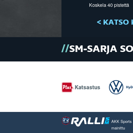
Koskela 40 pistettä
< KATSO 
SM-SARJA S
AKK Sports O
mainittu