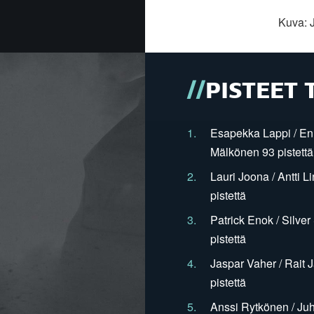
Kuva: 
PISTEET 
1.
Esapekka Lappi / En
Mälkönen 93 pistettä
2.
Lauri Joona / Antti L
pistettä
3.
Patrick Enok / Silve
pistettä
4.
Jaspar Vaher / Rait 
pistettä
5.
Anssi Rytkönen / Juh