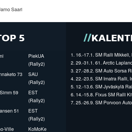
Jarno Saari
TOP 5
KALENT
1. 16.-17.1. SM Ralli Mikkeli, 
ni
PiekUA
2. 29.-31.1. 61. Arctic Laplan
(Rally2)
3. 27.-28.2. SM Auto Sorsa Rii
innaketo 73
SAU
4. 22.-23.5. SM Imatra Ralli, I
(Rally2)
5. 12.-13.6. SM Jyväskylä Rall
r Simm 59
EST
6. 14.-15.8. Fixus SM Ralli Kit
(Rally2)
7. 25.-26.9. SM Porvoon Autop
Jansen 51
EST
(Rally2)
o-Ville
KoMoKe