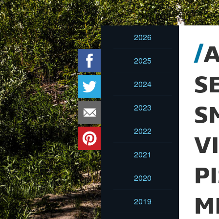
2026
A
2025
S
2024
2023
S
2022
V
2021
P
2020
M
2019