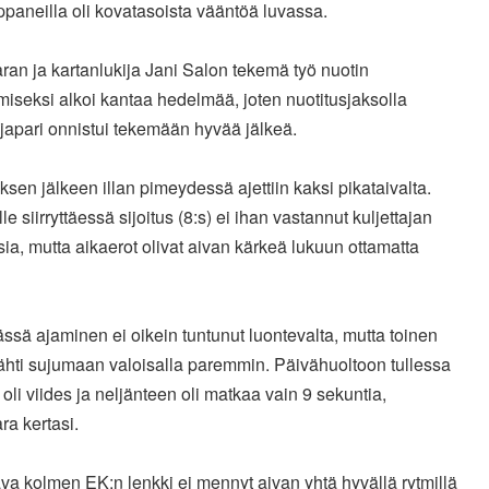
paneilla oli kovatasoista vääntöä luvassa.
ran ja kartanlukija Jani Salon tekemä työ nuotin
miseksi alkoi kantaa hedelmää, joten nuotitusjaksolla
ajapari onnistui tekemään hyvää jälkeä.
ksen jälkeen illan pimeydessä ajettiin kaksi pikataivalta.
le siirryttäessä sijoitus (8:s) ei ihan vastannut kuljettajan
ia, mutta aikaerot olivat aivan kärkeä lukuun ottamatta
ssä ajaminen ei oikein tuntunut luontevalta, mutta toinen
ähti sujumaan valoisalla paremmin. Päivähuoltoon tullessa
s oli viides ja neljänteen oli matkaa vain 9 sekuntia,
ra kertasi.
a kolmen EK:n lenkki ei mennyt aivan yhtä hyvällä rytmillä