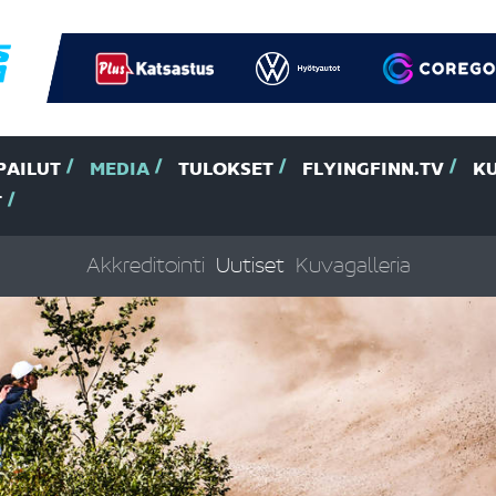
PAILUT
MEDIA
TULOKSET
FLYINGFINN.TV
K
T
Akkreditointi
Uutiset
Kuvagalleria