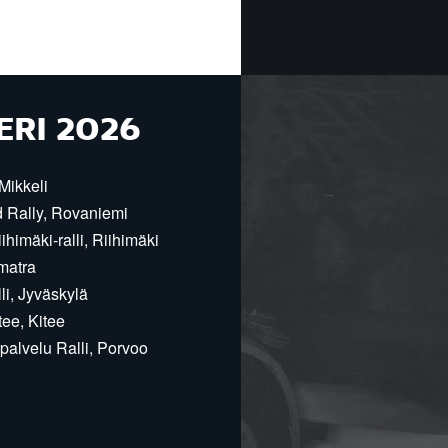
ERI 2026
Mikkeli
d Rally, Rovaniemi
himäki-ralli, Riihimäki
matra
i, Jyväskylä
ee, Kitee
alvelu Ralli, Porvoo