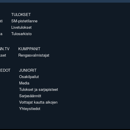
TULOKSET
ti
SM-pistetilanne
Livetulokset
ia
Tulosarkisto
NN.TV
KUMPPANIT
kset
Rengasvalmistajat
IEDOT
JUNIORIT
Osakilpailut
Media
Tulokset ja sarjapisteet
Sarjasäännöt
Voittajat kautta aikojen
Yhteystiedot