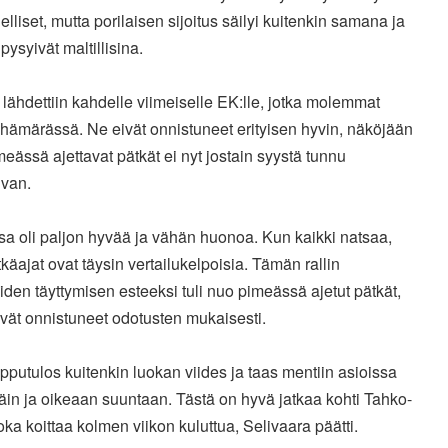
elliset, mutta porilaisen sijoitus säilyi kuitenkin samana ja
 pysyivät maltillisina.
n lähdettiin kahdelle viimeiselle EK:lle, jotka molemmat
n hämärässä. Ne eivät onnistuneet erityisen hyvin, näköjään
eässä ajettavat pätkät ei nyt jostain syystä tunnu
uvan.
sa oli paljon hyvää ja vähän huonoa. Kun kaikki natsaa,
tkäajat ovat täysin vertailukelpoisia. Tämän rallin
eiden täyttymisen esteeksi tuli nuo pimeässä ajetut pätkät,
ivät onnistuneet odotusten mukaisesti.
opputulos kuitenkin luokan viides ja taas mentiin asioissa
in ja oikeaan suuntaan. Tästä on hyvä jatkaa kohti Tahko-
 joka koittaa kolmen viikon kuluttua, Selivaara päätti.