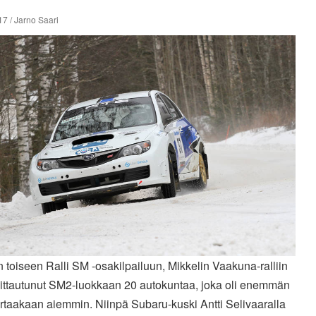
7 / Jarno Saari
toiseen Ralli SM -osakilpailuun, Mikkelin Vaakuna-ralliin
moittautunut SM2-luokkaan 20 autokuntaa, joka oli enemmän
rtaakaan aiemmin. Niinpä Subaru-kuski Antti Selivaaralla