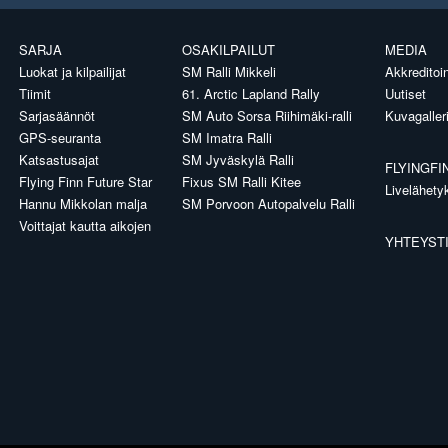
SARJA
OSAKILPAILUT
MEDIA
Luokat ja kilpailijat
SM Ralli Mikkeli
Akkreditoin
Tiimit
61. Arctic Lapland Rally
Uutiset
Sarjasäännöt
SM Auto Sorsa Riihimäki-ralli
Kuvagaller
GPS-seuranta
SM Imatra Ralli
Katsastusajat
SM Jyväskylä Ralli
FLYINGFI
Flying Finn Future Star
Fixus SM Ralli Kitee
Livelähety
Hannu Mikkolan malja
SM Porvoon Autopalvelu Ralli
Voittajat kautta aikojen
YHTEYST