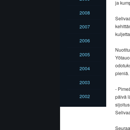
ja kump
2008
Selivaa
kehittä
2007
kuljett
2006
Nuotitu
2005
Yötauol
odotuks
2004
pieniä.
2003
- Pimeä
2002
päivä l
sijoitu
Selivaa
Seuraav