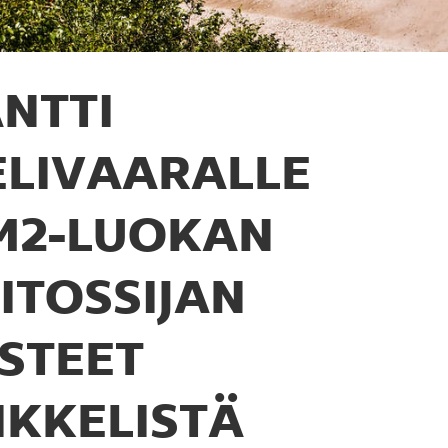
NTTI
ELIVAARALLE
M2-LUOKAN
IITOSSIJAN
ISTEET
IKKELISTÄ