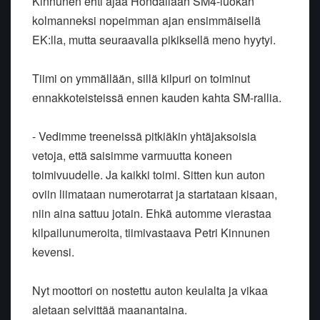
Kinnunen ehti ajaa Hondallaan SM4-luokan
kolmanneksi nopeimman ajan ensimmäisellä
EK:lla, mutta seuraavalla pikiksellä meno hyytyi.
Tiimi on ymmällään, sillä kilpuri on toiminut
ennakkoteisteissä ennen kauden kahta SM-rallia.
- Vedimme treeneissä pitkiäkin yhtäjaksoisia
vetoja, että saisimme varmuutta koneen
toimivuudelle. Ja kaikki toimi. Sitten kun auton
oviin liimataan numerotarrat ja startataan kisaan,
niin aina sattuu jotain. Ehkä automme vierastaa
kilpailunumeroita, tiimivastaava Petri Kinnunen
kevensi.
Nyt moottori on nostettu auton keulalta ja vikaa
aletaan selvittää maanantaina.