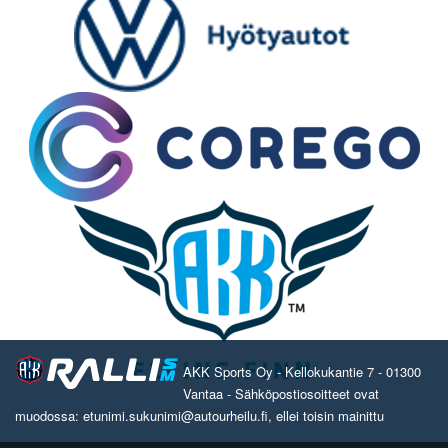
AKK Sports Oy - Kellokukantie 7 - 01300
Vantaa - Sähköpostiosoitteet ovat
muodossa: etunimi.sukunimi@autourheilu.fi, ellei toisin mainittu