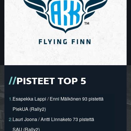
PISTEET TOP 5
1.
Esapekka Lappi / Enni Mälkönen 93 pistettä
PiekUA (Rally2)
2.
Lauri Joona / Antti Linnaketo 73 pistettä
SAU (Rally2)