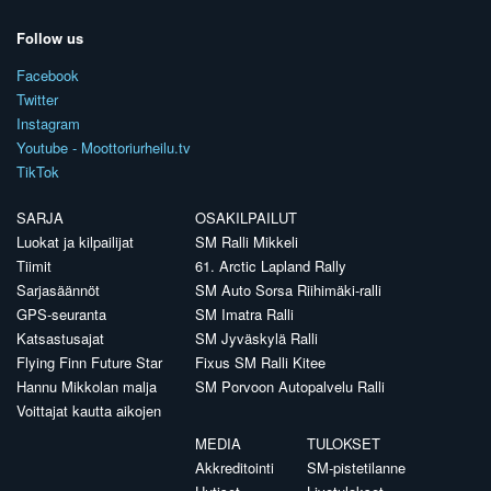
Follow us
Facebook
Twitter
Instagram
Youtube - Moottoriurheilu.tv
TikTok
SARJA
OSAKILPAILUT
Luokat ja kilpailijat
SM Ralli Mikkeli
Tiimit
61. Arctic Lapland Rally
Sarjasäännöt
SM Auto Sorsa Riihimäki-ralli
GPS-seuranta
SM Imatra Ralli
Katsastusajat
SM Jyväskylä Ralli
Flying Finn Future Star
Fixus SM Ralli Kitee
Hannu Mikkolan malja
SM Porvoon Autopalvelu Ralli
Voittajat kautta aikojen
MEDIA
TULOKSET
Akkreditointi
SM-pistetilanne