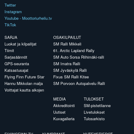
Twitter
Instagram
Youtube - Moottoriurheilu.tv
TikTok
SARJA
OSAKILPAILUT
Luokat ja kilpailijat
SM Ralli Mikkeli
Tiimit
61. Arctic Lapland Rally
Sarjasäännöt
SM Auto Sorsa Riihimäki-ralli
GPS-seuranta
SM Imatra Ralli
Katsastusajat
SM Jyväskylä Ralli
Flying Finn Future Star
Fixus SM Ralli Kitee
Hannu Mikkolan malja
SM Porvoon Autopalvelu Ralli
Voittajat kautta aikojen
MEDIA
TULOKSET
Akkreditointi
SM-pistetilanne
Uutiset
Livetulokset
Kuvagalleria
Tulosarkisto