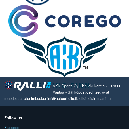
AKK Sports Oy - Kellokukantie 7 - 01300
Vantaa - Sähköpostiosoitteet ovat
muodossa: etunimi.sukunimi@autourheilu.fi, ellei toisin mainittu
Follow us
Facebook