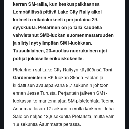
kerran SM-rallia, kun keskuspaikkaansa
Lempäälässä pitävä Lake City Rally alkoi
kolmella erikoiskokeella perjantaina 29.
syyskuuta. Pietarinen on jo tällä kaudella
vahvistanut SM2-luokan suomenmestaruuden
ja siirtyi nyt ylimpään SM1-luokkaan.
Tuusulalainen, 23-vuotias nuorukainen ajoi
pohjat jokaiselle erikoiskokeelle.
Pietarinen sai Lake City Rallyyn käyttöönsä
Toni
Gardemeisterin
R5-luokan Skoda Fabian ja
kiidätti sen avauspäivänä 8,7 sekunnin johtoon
ennen Jesse Turusta. Perjantain jälkeen SM1-
luokassa kolmantena ajaa SM-pistejohtaja Teemu
Asunmaa tasan 17 sekunnin erolla kärkeen. Juha
Salo on neljäs 18,8 sekuntia Pietarista, mutta vain
1,8 sekuntia Asunmaata perässä.