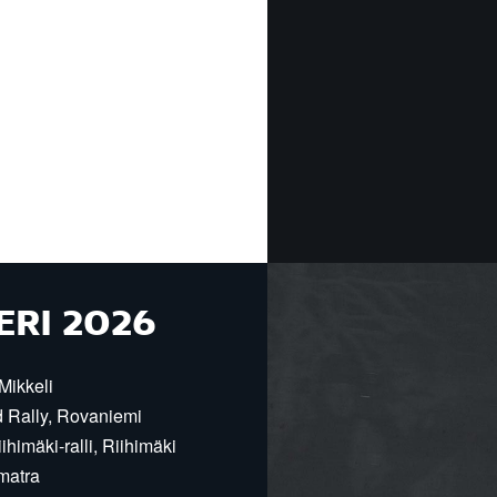
ERI 2026
Mikkeli
d Rally, Rovaniemi
himäki-ralli, Riihimäki
matra