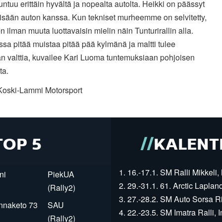
untuu erittäin hyvältä ja nopealta autolta. Heikki on päässyt
sisään auton kanssa. Kun tekniset murheemme on selvitetty,
en ilman muuta luottavaisin mielin näin Tunturirallin alla.
ssa pitää muistaa pitää pää kylmänä ja maltti tulee
n valttia, kuvailee Kari Luoma tuntemuksiaan pohjoisen
ta.
Koski-Lammi Motorsport
TOP 5
KALENT
1. 16.-17.1. SM Ralli Mikkeli, 
ni
PiekUA
2. 29.-31.1. 61. Arctic Laplan
(Rally2)
3. 27.-28.2. SM Auto Sorsa Rii
innaketo 73
SAU
4. 22.-23.5. SM Imatra Ralli, I
(Rally2)