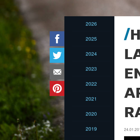
2026
H
2025
L
2024
2023
E
2022
A
2021
R
2020
2019
24.01.20