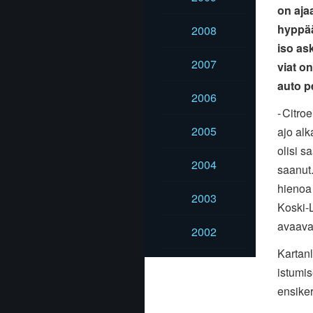
on aja
hyppää
2008
iso ask
2007
viat on
auto pe
2006
-
Citroe
2005
ajo al
olisi s
2004
saanut.
hienoa
2003
Koski-
avaava
2002
Kartan
istumis
ensike