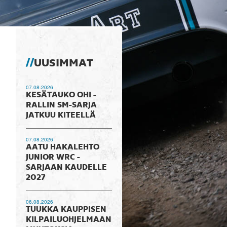
UUSIMMAT
07.08.2026
KESÄTAUKO OHI -
RALLIN SM-SARJA
JATKUU KITEELLÄ
07.08.2026
AATU HAKALEHTO
JUNIOR WRC -
SARJAAN KAUDELLE
2027
06.08.2026
TUUKKA KAUPPISEN
KILPAILUOHJELMAAN