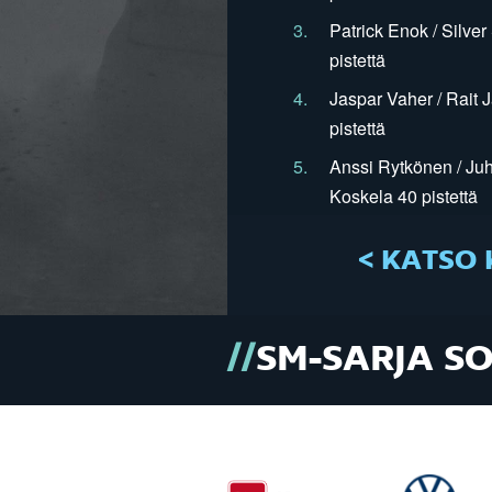
3.
Patrick Enok / Silve
pistettä
4.
Jaspar Vaher / Rait 
pistettä
5.
Anssi Rytkönen / Juh
Koskela 40 pistettä
< KATSO 
SM-SARJA S