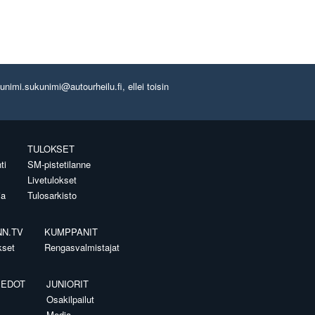
imi.sukunimi@autourheilu.fi, ellei toisin
TULOKSET
ti
SM-pistetilanne
Livetulokset
ia
Tulosarkisto
NN.TV
KUMPPANIT
kset
Rengasvalmistajat
IEDOT
JUNIORIT
Osakilpailut
Media