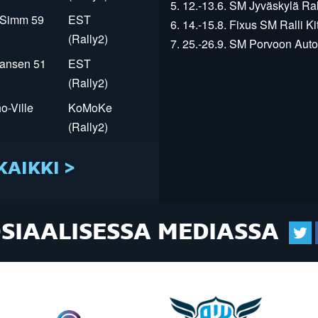
5. 12.-13.6. SM Jyväskylä Rall
r Simm 59
EST
6. 14.-15.8. Fixus SM Ralli Kit
(Rally2)
7. 25.-26.9. SM Porvoon Autop
Jansen 51
EST
(Rally2)
o-Ville
KoMoKe
(Rally2)
KAIKKI >
OSIAALISESSA MEDIASSA