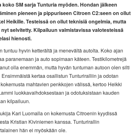
a koko SM sarja Tunturia myöden. Hondan jälkeen
minen pieneen ja pippuriseen Citroen C2:seen on ollut
el Heikille. Testeissä on ollut teknisiä ongelmia, mutta
 nyt selvitetty. Kilpailuun valmistavissa valotesteissä
lasi hienosti.
n tuntuu hyvin ketterältä ja menevältä autolta. Koko ajan
kaa paranemaan ja auto sopimaan käteen. Testikilometrejä
aanut olla enemmän, mutta hyvän tuntuman autoon olen silti
 Ensimmäistä kertaa osallistun Tunturiralliin ja odotan
 kokemusta mahtavien penkkojen välissä, kertoo Heikki
Lammi luokkavaihdoksestaan ja odotuksistaan kauden
an kilpailuun.
lukija Kari Luomalla on kokemusta Citroenin kyydissä
esta Kristian Kiviniemen kanssa. Tunturirallin
rtalainen hän ei myöskään ole.