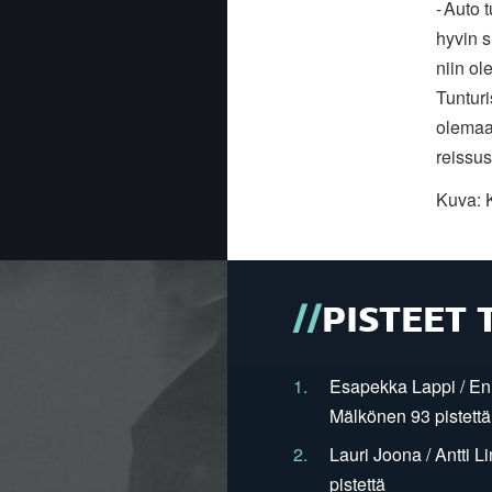
-
Auto t
hyvin 
niin ol
Tunturi
olemaa
reissus
Kuva: 
PISTEET 
1.
Esapekka Lappi / En
Mälkönen 93 pistettä
2.
Lauri Joona / Antti L
pistettä