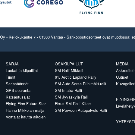
y - Kellokukantie 7 - 01300 Vantaa - Sähköpostiosoitteet ovat muodossa: etun
SARJA
OSAKILPAILUT
MEDIA
Luokat ja kilpailijat
SM Ralli Mikkeli
Akkreditoin
Tiimit
61. Arctic Lapland Rally
Uutiset
Sarjasäännöt
SM Auto Sorsa Riihimäki-ralli
Kuvagaller
GPS-seuranta
SM Imatra Ralli
Katsastusajat
SM Jyväskylä Ralli
FLYINGFI
Flying Finn Future Star
Fixus SM Ralli Kitee
Livelähety
Hannu Mikkolan malja
SM Porvoon Autopalvelu Ralli
Voittajat kautta aikojen
YHTEYST