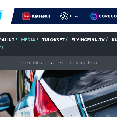
PAILUT
MEDIA
TULOKSET
FLYINGFINN.TV
K
T
Akkreditointi
Uutiset
Kuvagalleria