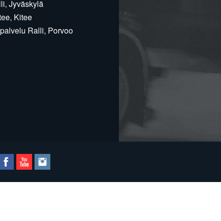
i, Jyväskylä
ee, Kitee
alvelu Ralli, Porvoo