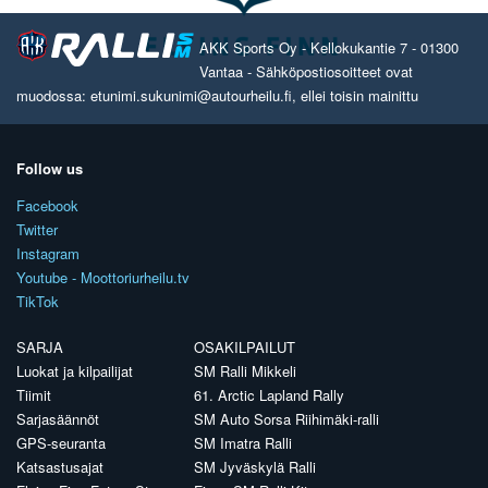
AKK Sports Oy - Kellokukantie 7 - 01300
Vantaa - Sähköpostiosoitteet ovat
muodossa: etunimi.sukunimi@autourheilu.fi, ellei toisin mainittu
Follow us
Facebook
Twitter
Instagram
Youtube - Moottoriurheilu.tv
TikTok
SARJA
OSAKILPAILUT
Luokat ja kilpailijat
SM Ralli Mikkeli
Tiimit
61. Arctic Lapland Rally
Sarjasäännöt
SM Auto Sorsa Riihimäki-ralli
GPS-seuranta
SM Imatra Ralli
Katsastusajat
SM Jyväskylä Ralli