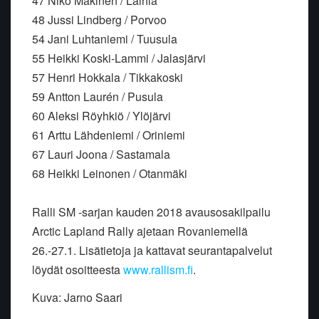
47 Niko Mäkinen / Laihia
48 Jussi Lindberg / Porvoo
54 Jani Luhtaniemi / Tuusula
55 Heikki Koski-Lammi / Jalasjärvi
57 Henri Hokkala / Tikkakoski
59 Antton Laurén / Pusula
60 Aleksi Röyhkiö / Ylöjärvi
61 Arttu Lähdeniemi / Oriniemi
67 Lauri Joona / Sastamala
68 Heikki Leinonen / Otanmäki
Ralli SM -sarjan kauden 2018 avausosakilpailu
Arctic Lapland Rally ajetaan Rovaniemellä
26.-27.1. Lisätietoja ja kattavat seurantapalvelut
löydät osoitteesta
www.rallism.fi
.
Kuva: Jarno Saari