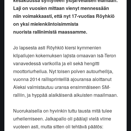
kesäkuussa syntyneen ylöjärveläisen elämään.
Laji on vuosien mittaan vienyt mennessään
niin voimakkaasti, että nyt 17-vuotias Röyhkiö
on yksi mielenkiintoisimmista
nuorista rallinimistä maassamme.
Jo lapsesta asti Röyhkiö kiersi kymmenien
kilpailujen kokemuksen lajista omaavan isä-Teron
vanavedessä varikoilla ja eli sekä hengitti
moottoriurheilua. Nyt toisen polven autourheilija,
vuonna 2014 rallisprinteillä ajouransa aloittanut
Aleksi valmistautuu uransa ensimmäiseen SM-
ralliin, ja hyppää alaikäisenä aikuisten maailmaan.
Nuorukaisella on hyvinkin tuttu tausta mitä tulee
urheilemiseen. Jalkapallo oli päälaji vielä viime
vuoteen asti, mutta sitten oli tehtävä päätös: