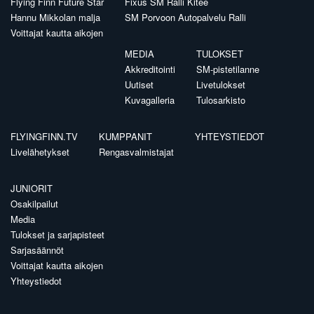
Flying Finn Future Star
Fixus SM Ralli Kitee
Hannu Mikkolan malja
SM Porvoon Autopalvelu Ralli
Voittajat kautta aikojen
MEDIA
TULOKSET
Akkreditointi
SM-pistetilanne
Uutiset
Livetulokset
Kuvagalleria
Tulosarkisto
FLYINGFINN.TV
KUMPPANIT
YHTEYSTIEDOT
Livelähetykset
Rengasvalmistajat
JUNIORIT
Osakilpailut
Media
Tulokset ja sarjapisteet
Sarjasäännöt
Voittajat kautta aikojen
Yhteystiedot