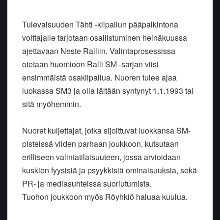
Tulevaisuuden Tähti -kilpailun pääpalkintona
voittajalle tarjotaan osallistuminen heinäkuussa
ajettavaan Neste Ralliin. Valintaprosessissa
otetaan huomioon Ralli SM -sarjan viisi
ensimmäistä osakilpailua. Nuoren tulee ajaa
luokassa SM3 ja olla iältään syntynyt 1.1.1993 tai
sitä myöhemmin.
Nuoret kuljettajat, jotka sijoittuvat luokkansa SM-
pisteissä viiden parhaan joukkoon, kutsutaan
erilliseen valintatilaisuuteen, jossa arvioidaan
kuskien fyysisiä ja psyykkisiä ominaisuuksia, sekä
PR- ja mediasuhteissa suoriutumista.
Tuohon joukkoon myös Röyhkiö haluaa kuulua.