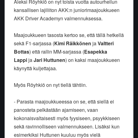
Aleksi Röyhkiö on nyt toista vuotta autourheilun
kansallisen lajiliiton AKK:n juniorimaajoukkueen
AKK Driver Academyn valmennuksessa.
Maajoukkueen tasosta kertoo se, että tällä hetkellä
sekä F1-sarjassa (
Kimi Räikkönen
ja
Valtteri
Bottas
) että rallin MM-sarjassa (
Esapekka
Lappi
ja
Jari Huttunen
) on kaksi maajoukkueen
käynyttä kuljettajaa.
Myös Röyhkiö on nyt tiellä tähtiin.
- Parasta maajoukkueessa on se, että siellä ei
panosteta pelkästään ajamiseen, vaan
kokonaisvaltaisesti myös fyysiseen, psyykkiseen
sekä ravinnolliseen valmennukseen. Lisäksi kun
esimerkiksi Huttunen kuuluu myös vielä