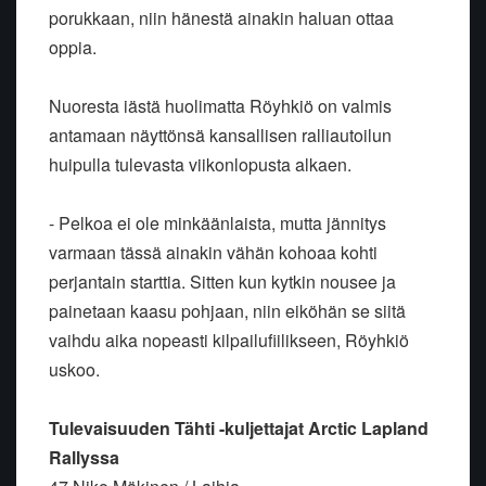
porukkaan, niin hänestä ainakin haluan ottaa
oppia.
Nuoresta iästä huolimatta Röyhkiö on valmis
antamaan näyttönsä kansallisen ralliautoilun
huipulla tulevasta viikonlopusta alkaen.
- Pelkoa ei ole minkäänlaista, mutta jännitys
varmaan tässä ainakin vähän kohoaa kohti
perjantain starttia. Sitten kun kytkin nousee ja
painetaan kaasu pohjaan, niin eiköhän se siitä
vaihdu aika nopeasti kilpailufiilikseen, Röyhkiö
uskoo.
Tulevaisuuden Tähti -kuljettajat Arctic Lapland
Rallyssa