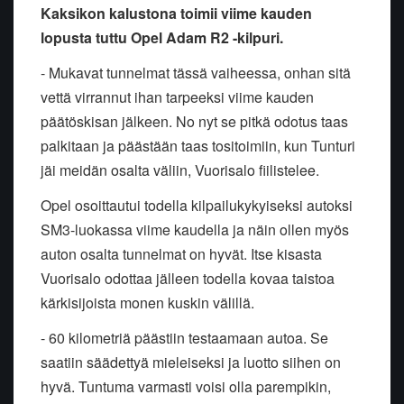
Kaksikon kalustona toimii viime kauden
lopusta tuttu Opel Adam R2 -kilpuri.
- Mukavat tunnelmat tässä vaiheessa, onhan sitä
vettä virrannut ihan tarpeeksi viime kauden
päätöskisan jälkeen. No nyt se pitkä odotus taas
palkitaan ja päästään taas tositoimiin, kun Tunturi
jäi meidän osalta väliin, Vuorisalo fiilistelee.
Opel osoittautui todella kilpailukykyiseksi autoksi
SM3-luokassa viime kaudella ja näin ollen myös
auton osalta tunnelmat on hyvät. Itse kisasta
Vuorisalo odottaa jälleen todella kovaa taistoa
kärkisijoista monen kuskin välillä.
- 60 kilometriä päästiin testaamaan autoa. Se
saatiin säädettyä mieleiseksi ja luotto siihen on
hyvä. Tuntuma varmasti voisi olla parempikin,