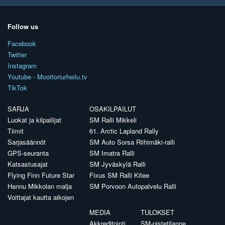
Follow us
Facebook
Twitter
Instagram
Youtube - Moottoriurheilu.tv
TikTok
SARJA
OSAKILPAILUT
Luokat ja kilpailijat
SM Ralli Mikkeli
Tiimit
61. Arctic Lapland Rally
Sarjasäännöt
SM Auto Sorsa Riihimäki-ralli
GPS-seuranta
SM Imatra Ralli
Katsastusajat
SM Jyväskylä Ralli
Flying Finn Future Star
Fixus SM Ralli Kitee
Hannu Mikkolan malja
SM Porvoon Autopalvelu Ralli
Voittajat kautta aikojen
MEDIA
TULOKSET
Akkreditointi
SM-pistetilanne