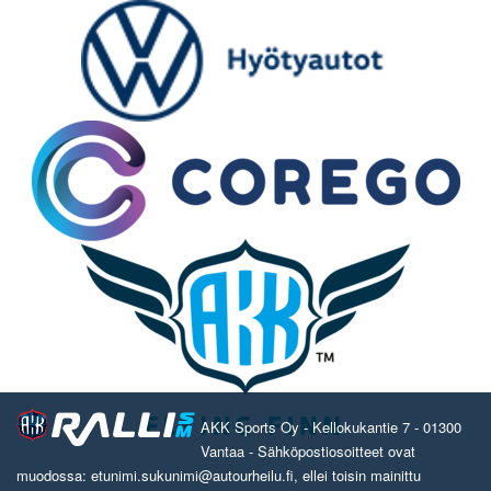
AKK Sports Oy - Kellokukantie 7 - 01300
Vantaa - Sähköpostiosoitteet ovat
muodossa: etunimi.sukunimi@autourheilu.fi, ellei toisin mainittu