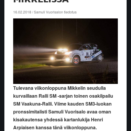
16.02.2018 / Samuli Vuorisalon tiedotus
Tulevana viikonloppuna Mikkelin seudulla
kurvaillaan Ralli SM -sarjan toinen osakilpailu
SM Vaakuna-Ralli. Viime kauden SM3-luokan
pronssimitalisti Samuli Vuorisalo avaa oman
kisakautensa yhdessä kartanlukija Henri
Arpiaisen kanssa tänä viikonloppuna.