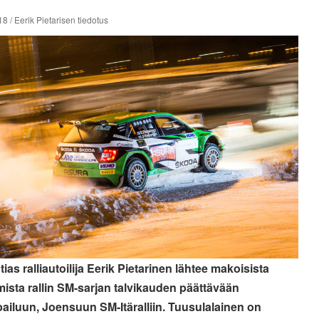
8 / Eerik Pietarisen tiedotus
ias ralliautoilija Eerik Pietarinen lähtee makoisista
mista rallin SM-sarjan talvikauden päättävään
pailuun, Joensuun SM-Itäralliin. Tuusulalainen on