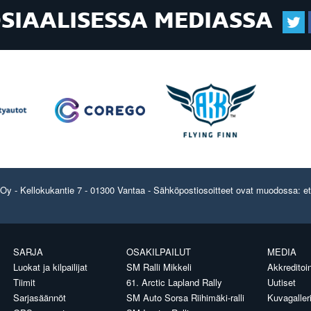
OSIAALISESSA MEDIASSA
y - Kellokukantie 7 - 01300 Vantaa - Sähköpostiosoitteet ovat muodossa: etun
SARJA
OSAKILPAILUT
MEDIA
Luokat ja kilpailijat
SM Ralli Mikkeli
Akkreditoin
Tiimit
61. Arctic Lapland Rally
Uutiset
Sarjasäännöt
SM Auto Sorsa Riihimäki-ralli
Kuvagaller