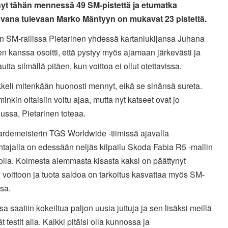
yt tähän mennessä 49 SM-pistettä ja etumatka
vana tulevaan Marko Mäntyyn on mukavat 23 pistettä.
in SM-rallissa Pietarinen yhdessä kartanlukijansa Juhana
n kanssa osoitti, että pystyy myös ajamaan järkevästi ja
utta silmällä pitäen, kun voittoa ei ollut otettavissa.
kkeli mitenkään huonosti mennyt, eikä se sinänsä sureta.
nkin oltaisiin voitu ajaa, mutta nyt katseet ovat jo
ussa, Pietarinen toteaa.
ardemeisterin TGS Worldwide -tiimissä ajavalla
htajalla on edessään neljäs kilpailu Skoda Fabia R5 -mallin
tolla. Kolmesta aiemmasta kisasta kaksi on päättynyt
 voittoon ja tuota saldoa on tarkoitus kasvattaa myös SM-
ssa.
sa saatiin kokeiltua paljon uusia juttuja ja sen lisäksi meillä
t testit alla. Kaikki pitäisi olla kunnossa ja