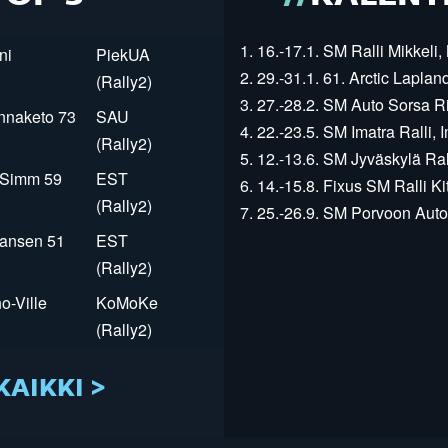
1. 16.-17.1. SM Ralli Mikkeli, 
ni
PiekUA
2. 29.-31.1. 61. Arctic Laplan
(Rally2)
3. 27.-28.2. SM Auto Sorsa Rii
innaketo 73
SAU
4. 22.-23.5. SM Imatra Ralli, I
(Rally2)
5. 12.-13.6. SM Jyväskylä Rall
r Simm 59
EST
6. 14.-15.8. Fixus SM Ralli Kit
(Rally2)
7. 25.-26.9. SM Porvoon Autop
Jansen 51
EST
(Rally2)
o-Ville
KoMoKe
(Rally2)
KAIKKI >