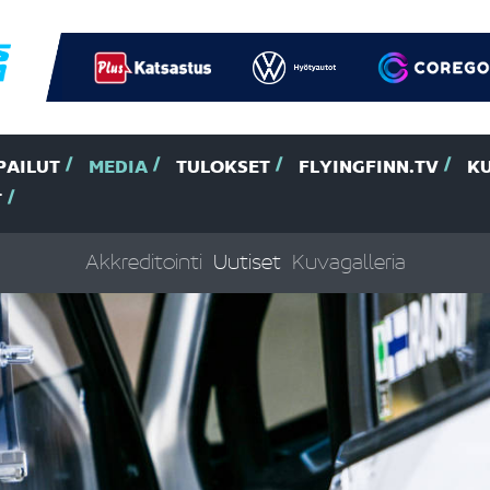
PAILUT
MEDIA
TULOKSET
FLYINGFINN.TV
K
T
Akkreditointi
Uutiset
Kuvagalleria