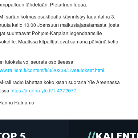
kamppailuun lähdetään, Pietarinen lupaa.
M -sarjan kolmas osakilpailu käynnistyy lauantaina 3.
kuuta kello 10.00 Joensuun matkustajasatamasta, josta
ajat suuntaavat Pohjois-Karjalan legendaarisille
kokeille. Maalissa kilpailijat ovat samana päivänä kello
un tuloksia voi seurata osoitteessa
www.rallism.fi/content/fi/3/20238/Livetulokset.html
M-ralliradio lähettää koko kisan suorana Yle Areenassa
eessa
https://areena.yle.fi/1-4372077
 Hannu Rainamo
TOP 5
KALENT