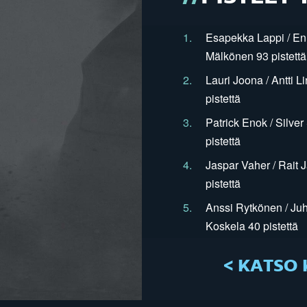
1.
Esapekka Lappi / En
Mälkönen 93 pistettä
2.
Lauri Joona / Antti L
pistettä
3.
Patrick Enok / Silve
pistettä
4.
Jaspar Vaher / Rait 
pistettä
5.
Anssi Rytkönen / Juh
Koskela 40 pistettä
< KATSO 