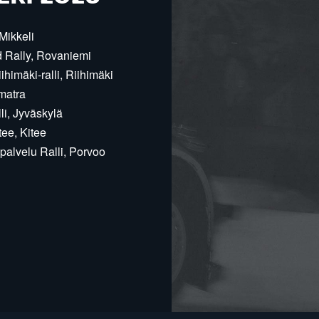
Mikkeli
d Rally, Rovaniemi
himäki-ralli, Riihimäki
matra
i, Jyväskylä
ee, Kitee
alvelu Ralli, Porvoo