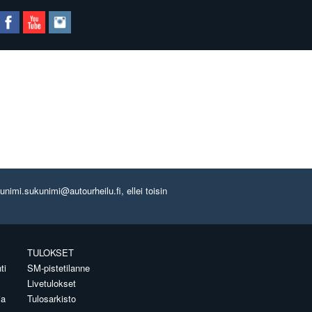
imi.sukunimi@autourheilu.fi, ellei toisin
TULOKSET
ti
SM-pistetilanne
Livetulokset
ia
Tulosarkisto