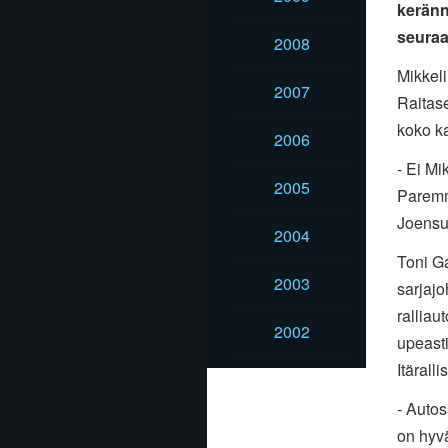
keränn
seuraa
2008
Mikkel
2007
Raitase
koko ka
2006
- Ei Mi
2005
Paremmi
Joensu
2004
Toni G
2003
sarjajo
ralliau
2002
upeasti
Itäralli
- Autos
on hyvä