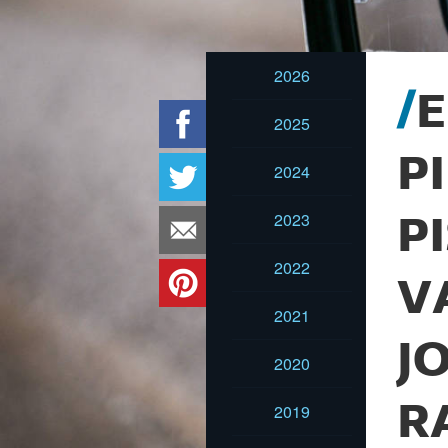
2026
E
2025
P
2024
2023
P
2022
V
2021
J
2020
R
2019