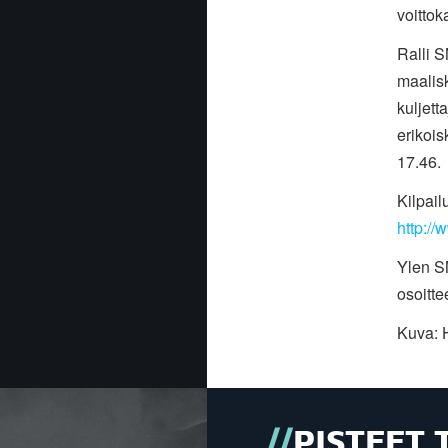
voitto
Ralli S
maalis
kuljett
erikois
17.46.
Kilpail
http://
Ylen S
osoitt
Kuva:
PISTEET 