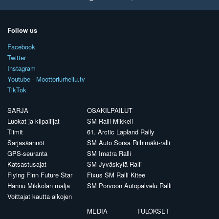
Follow us
Facebook
Twitter
Instagram
Youtube - Moottoriurheilu.tv
TikTok
SARJA
OSAKILPAILUT
Luokat ja kilpailijat
SM Ralli Mikkeli
Tiimit
61. Arctic Lapland Rally
Sarjasäännöt
SM Auto Sorsa Riihimäki-ralli
GPS-seuranta
SM Imatra Ralli
Katsastusajat
SM Jyväskylä Ralli
Flying Finn Future Star
Fixus SM Ralli Kitee
Hannu Mikkolan malja
SM Porvoon Autopalvelu Ralli
Voittajat kautta aikojen
MEDIA
TULOKSET