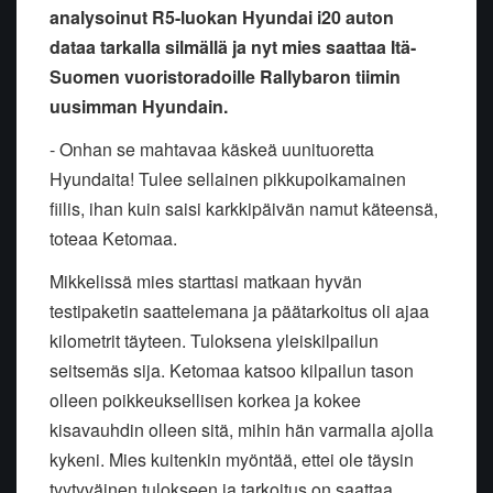
analysoinut R5-luokan Hyundai i20 auton
dataa tarkalla silmällä ja nyt mies saattaa Itä-
Suomen vuoristoradoille Rallybaron tiimin
uusimman Hyundain.
- Onhan se mahtavaa käskeä uunituoretta
Hyundaita! Tulee sellainen pikkupoikamainen
fiilis, ihan kuin saisi karkkipäivän namut käteensä,
toteaa Ketomaa.
Mikkelissä mies starttasi matkaan hyvän
testipaketin saattelemana ja päätarkoitus oli ajaa
kilometrit täyteen. Tuloksena yleiskilpailun
seitsemäs sija. Ketomaa katsoo kilpailun tason
olleen poikkeuksellisen korkea ja kokee
kisavauhdin olleen sitä, mihin hän varmalla ajolla
kykeni. Mies kuitenkin myöntää, ettei ole täysin
tyytyväinen tulokseen ja tarkoitus on saattaa