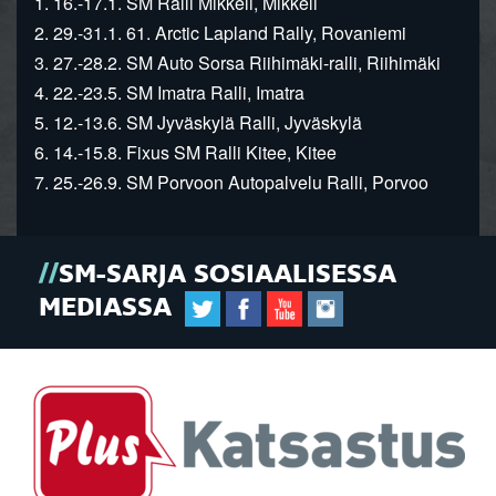
1. 16.-17.1. SM Ralli Mikkeli, Mikkeli
2. 29.-31.1. 61. Arctic Lapland Rally, Rovaniemi
3. 27.-28.2. SM Auto Sorsa Riihimäki-ralli, Riihimäki
4. 22.-23.5. SM Imatra Ralli, Imatra
5. 12.-13.6. SM Jyväskylä Ralli, Jyväskylä
6. 14.-15.8. Fixus SM Ralli Kitee, Kitee
7. 25.-26.9. SM Porvoon Autopalvelu Ralli, Porvoo
SM-SARJA SOSIAALISESSA
MEDIASSA