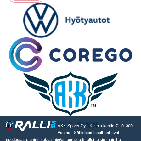
AKK Sports Oy - Kellokukantie 7 - 01300
Vantaa - Sähköpostiosoitteet ovat
muodossa: etunimi.sukunimi@autourheilu.fi, ellei toisin mainittu