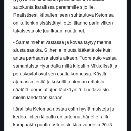
autokunta Itärallissa paremmille sijoille.
Realistisesti kilpailemiseen suhtautuva Ketomaa
on kuitenkin sisäistänyt, ettei tilanne parin viikon
takaisesta ole juurikaan muuttunut.
- Samat miehet vastassa ja kovaa täytyy mennä
alusta saakka. Siihen ei muuta lääkettä ole kuin
antaa parhaansa alusta alkaen. Tuore auto vastaa
samanlaista Hyundaita millä kilpailin Mikkelissä ja
peruskuviot ovat sen osalta kunnossa. Käytiin
ajamassa testiä ja kokeiltiin hieman erilaisia
säätöjä, perusjuttujen läpikäyntiä. Luottavaisin
mielin lähdetään kisaan.
Itärallista Ketomaa nostaa esiin hyviä muistoja ja
kertoo, miten kilpailu on tarjonnut hänelle rallin
kumpaakin puolta. Viimeisin kisa vuodelta 2013