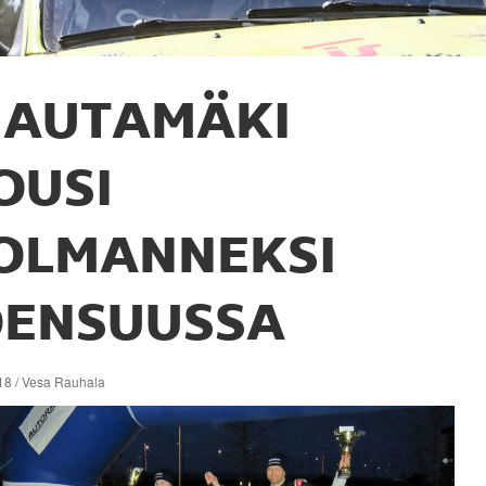
HAUTAMÄKI
OUSI
OLMANNEKSI
OENSUUSSA
18 / Vesa Rauhala