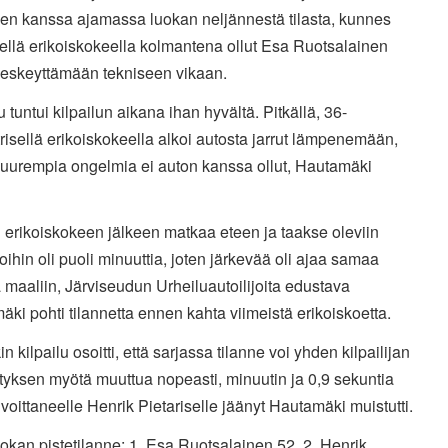
en kanssa ajamassa luokan neljännestä tilasta, kunnes
ellä erikoiskokeella kolmantena ollut Esa Ruotsalainen
 keskeyttämään tekniseen vikaan.
 tuntui kilpailun aikana ihan hyvältä. Pitkällä, 36-
risellä erikoiskokeella alkoi autosta jarrut lämpenemään,
suurempia ongelmia ei auton kanssa ollut, Hautamäki
 erikoiskokeen jälkeen matkaa eteen ja taakse oleviin
ijoihin oli puoli minuuttia, joten järkevää oli ajaa samaa
 maaliin, Järviseudun Urheiluautoilijoita edustava
ki pohti tilannetta ennen kahta viimeistä erikoiskoetta.
n kilpailu osoitti, että sarjassa tilanne voi yhden kilpailijan
tyksen myötä muuttua nopeasti, minuutin ja 0,9 sekuntia
voittaneelle Henrik Pietariselle jäänyt Hautamäki muistutti.
kan pistetilanne: 1. Esa Ruotsalainen 52. 2. Henrik