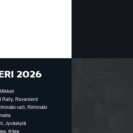
ERI 2026
Mikkeli
d Rally, Rovaniemi
himäki-ralli, Riihimäki
matra
i, Jyväskylä
ee, Kitee