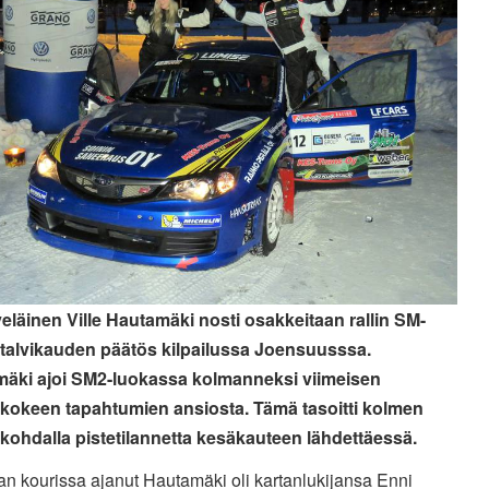
veläinen Ville Hautamäki nosti osakkeitaan rallin SM-
 talvikauden päätös kilpailussa Joensuusssa.
äki ajoi SM2-luokassa kolmanneksi viimeisen
skokeen tapahtumien ansiosta. Tämä tasoitti kolmen
 kohdalla pistetilannetta kesäkauteen lähdettäessä.
n kourissa ajanut Hautamäki oli kartanlukijansa Enni