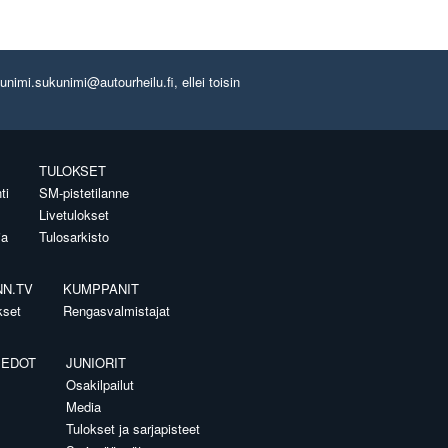
imi.sukunimi@autourheilu.fi, ellei toisin
TULOKSET
ti
SM-pistetilanne
Livetulokset
ia
Tulosarkisto
NN.TV
KUMPPANIT
kset
Rengasvalmistajat
IEDOT
JUNIORIT
Osakilpailut
Media
Tulokset ja sarjapisteet