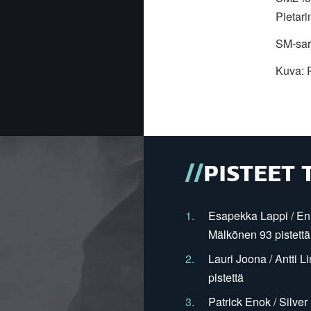
Pietari
SM-sar
Kuva: 
PISTEET 
1.
Esapekka Lappi / En
Mälkönen 93 pistettä
2.
Lauri Joona / Antti L
pistettä
3.
Patrick Enok / Silve