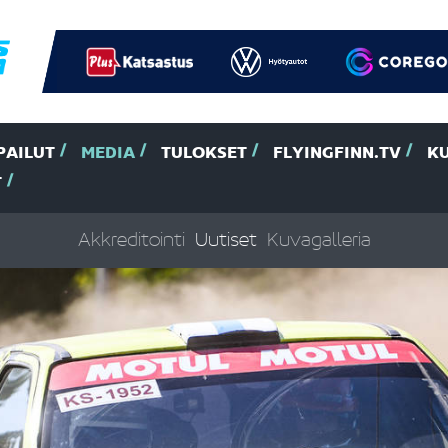
PAILUT
MEDIA
TULOKSET
FLYINGFINN.TV
K
T
Akkreditointi
Uutiset
Kuvagalleria