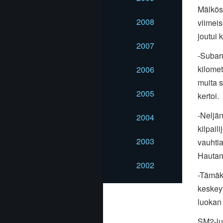
Mälkös
2008
viimeis
joutui
2007
-Subaru
kilomet
2006
muita 
2005
kertoi.
-Neljän
2004
kilpail
2003
vauhtia
Hautamä
2002
-Tämäki
keskey
luokan 
SM2-luo