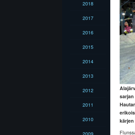
2018
2017
2016
2015
2014
2013
Alajär
2012
sarjan
Hautam
2011
erikoi
2010
kärjen
Flunssa
2009