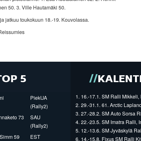
nen 50. 3. Ville Hautamäki 50.
ja jatkuu toukokuun 18.-19. Kouvolassa.
Reissumies
TOP 5
KALENT
1. 16.-17.1. SM Ralli Mikkeli, 
ni
PiekUA
2. 29.-31.1. 61. Arctic Laplan
(Rally2)
3. 27.-28.2. SM Auto Sorsa Rii
innaketo 73
SAU
4. 22.-23.5. SM Imatra Ralli, I
(Rally2)
5. 12.-13.6. SM Jyväskylä Rall
r Simm 59
EST
6. 14.-15.8. Fixus SM Ralli Kit