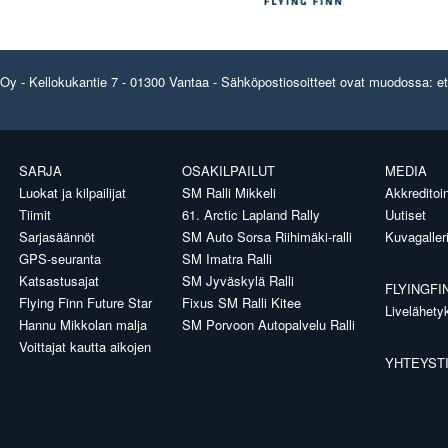
y - Kellokukantie 7 - 01300 Vantaa - Sähköpostiosoitteet ovat muodossa: etun
SARJA
OSAKILPAILUT
MEDIA
Luokat ja kilpailijat
SM Ralli Mikkeli
Akkreditoin
Tiimit
61. Arctic Lapland Rally
Uutiset
Sarjasäännöt
SM Auto Sorsa Riihimäki-ralli
Kuvagaller
GPS-seuranta
SM Imatra Ralli
Katsastusajat
SM Jyväskylä Ralli
FLYINGFI
Flying Finn Future Star
Fixus SM Ralli Kitee
Livelähety
Hannu Mikkolan malja
SM Porvoon Autopalvelu Ralli
Voittajat kautta aikojen
YHTEYST