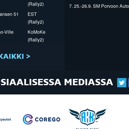
(Rally2)
7. 25.-26.9. SM Porvoon Autop
Jansen 51
EST
(Rally2)
o-Ville
KoMoKe
(Rally2)
KAIKKI >
OSIAALISESSA MEDIASSA