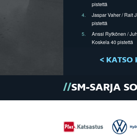
pistettä
4.
Jaspar Vaher / Rait 
pistettä
5.
Anssi Rytkönen / Juh
Koskela 40 pistettä
< KATSO 
SM-SARJA S