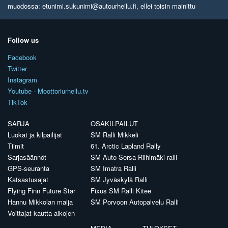
muodossa: etunimi.sukunimi@autourheilu.fi, ellei toisin mainittu
Follow us
Facebook
Twitter
Instagram
Youtube - Moottoriurheilu.tv
TikTok
SARJA
OSAKILPAILUT
Luokat ja kilpailijat
SM Ralli Mikkeli
Tiimit
61. Arctic Lapland Rally
Sarjasäännöt
SM Auto Sorsa Riihimäki-ralli
GPS-seuranta
SM Imatra Ralli
Katsastusajat
SM Jyväskylä Ralli
Flying Finn Future Star
Fixus SM Ralli Kitee
Hannu Mikkolan malja
SM Porvoon Autopalvelu Ralli
Voittajat kautta aikojen