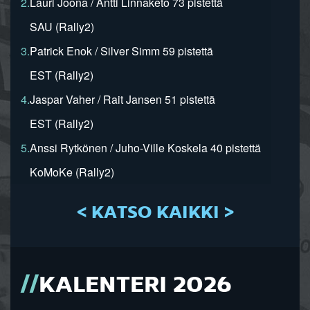
2.
Lauri Joona / Antti Linnaketo 73 pistettä
SAU (Rally2)
3.
Patrick Enok / Silver Simm 59 pistettä
EST (Rally2)
4.
Jaspar Vaher / Rait Jansen 51 pistettä
EST (Rally2)
5.
Anssi Rytkönen / Juho-Ville Koskela 40 pistettä
KoMoKe (Rally2)
< KATSO KAIKKI >
KALENTERI 2026