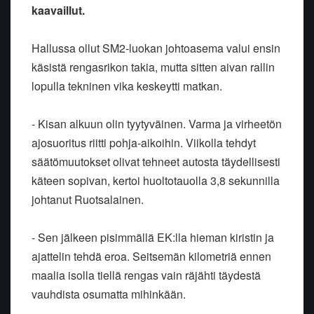
kaavaillut.
Hallussa ollut SM2-luokan johtoasema valui ensin
käsistä rengasrikon takia, mutta sitten aivan rallin
lopulla tekninen vika keskeytti matkan.
- Kisan alkuun olin tyytyväinen. Varma ja virheetön
ajosuoritus riitti pohja-aikoihin. Viikolla tehdyt
säätömuutokset olivat tehneet autosta täydellisesti
käteen sopivan, kertoi huoltotauolla 3,8 sekunnilla
johtanut Ruotsalainen.
- Sen jälkeen pisimmällä EK:lla hieman kiristin ja
ajattelin tehdä eroa. Seitsemän kilometriä ennen
maalia isolla tiellä rengas vain räjähti täydestä
vauhdista osumatta mihinkään.