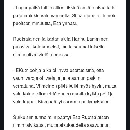
- Loppupätkä tultiin sitten rikkinäisellä renkaalla tai
paremminkin vain vanteella. Siinä menetettiin noin
puolisen minuuttia, Esa ynnäsi.
Ruotsalainen ja kartanlukija Hannu Lamminen
putosivat kolmanneksi, mutta saumat toiselle
sijalle olivat vielä olemassa:
- EK5:n pohja-aika oli hyvä osoitus siitä, että
vauhtivaroja oli vielä jäljellä aamun pätkiin
verrattuna. Viimeinen pikis kulki myös hyvin, mutta
vain kolme kilometriä ennen maalia kytkin petti ja
veto loppui. Kisa päättyi suureen pettymykseen.
Surkeisiin tunnelmiin päättyi Esa Ruotsalaisen
tiimin talvikausi, mutta alkukaudella saavutetun