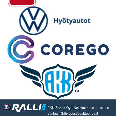
AKK Sports Oy - Kellokukantie 7 - 01300
Vantaa - Sähköpostiosoitteet ovat