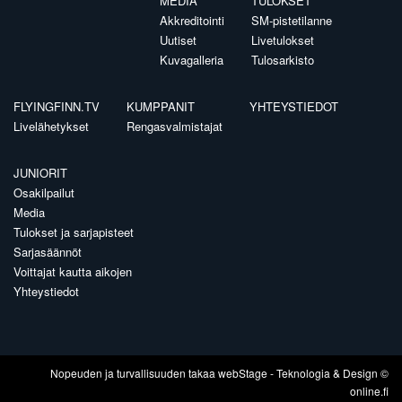
MEDIA
TULOKSET
Akkreditointi
SM-pistetilanne
Uutiset
Livetulokset
Kuvagalleria
Tulosarkisto
FLYINGFINN.TV
KUMPPANIT
YHTEYSTIEDOT
Livelähetykset
Rengasvalmistajat
JUNIORIT
Osakilpailut
Media
Tulokset ja sarjapisteet
Sarjasäännöt
Voittajat kautta aikojen
Yhteystiedot
Nopeuden ja turvallisuuden takaa
webStage
- Teknologia & Design ©
online.fi