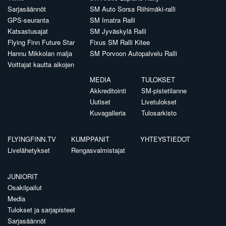
Sarjasäännöt
SM Auto Sorsa Riihimäki-ralli
GPS-seuranta
SM Imatra Ralli
Katsastusajat
SM Jyväskylä Ralli
Flying Finn Future Star
Fixus SM Ralli Kitee
Hannu Mikkolan malja
SM Porvoon Autopalvelu Ralli
Voittajat kautta aikojen
MEDIA
TULOKSET
Akkreditointi
SM-pistetilanne
Uutiset
Livetulokset
Kuvagalleria
Tulosarkisto
FLYINGFINN.TV
KUMPPANIT
YHTEYSTIEDOT
Livelähetykset
Rengasvalmistajat
JUNIORIT
Osakilpailut
Media
Tulokset ja sarjapisteet
Sarjasäännöt