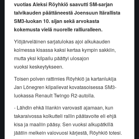
vuotias Aleksi Röyhkiö saavutti SM-sarjan
talvikauden päättäneestä Joensuun Itärallista
SM3-luokan 10. sijan sekä arvokasta
kokemusta vielä nuorelle ralliuralleen.
Ylöjärveläinen sarjatulokas ajoi alkukauden
kolmessa kisassa kaksi
kertaa kympin sakkiin,
mutta yksi kilpailu päättyi ulosajon
vuoksi
keskeytykseen.
Toisen polven rattimies Röyhkiö ja kartanlukija
Jan Lönegren kilpailevat
kovatasoisessa SM3-
luokassa Renault Twingo R2-autolla.
- Lähdin ehkä liiankin varovasti ajamaan, kun
takaraivossa kolkutteli
rallin päätavoite eli ehjä
kisa ja maaliin pääsy. Sen vuoksi
alkupätkillä
jäätiin melkein valovuosi kärjestä, Röyhkiö totesi.