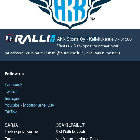
AKK Sports Oy - Kellokukantie 7 - 01300
Vantaa - Sähköpostiosoitteet ovat
muodossa: etunimi.sukunimi@autourheilu.fi, ellei toisin mainittu
Follow us
Facebook
Twitter
Instagram
Youtube - Moottoriurheilu.tv
TikTok
SARJA
OSAKILPAILUT
Luokat ja kilpailijat
SM Ralli Mikkeli
Tiimit
61. Arctic Lapland Rally