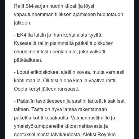
Ralli SM-sarjan nuorin kilpailija löysi
vapautuneemman fiiliksen
ajamiseen huoltotauon
jälkeen.
- EK4:lla tultiin jo ihan kohtalaista kyytiä.
Kyseisellä rallin
pisimmällä pätkällä pikkutien
osuus meni tosin penkin alle, joka vaikutti
pätkäaikaan.
- Loput erikoiskokeet ajettiin kovaa, mutta varmasti
kohti maalia. Oli
tosi hieno kisa ja vaativa reitti.
Oppia kertyi jälleen runsaasti.
- Päästiin tavoitteeseen ja saatiin tärkeät kisakilsat
talteen. Tästä on
hyvä lähteä rakentamaan
pakettia kohti kesäkautta.
Valmennustiimille ja
yhteistyökumppaneille kiitos mahtavasta ja
opetuksellisesta talvikaudesta, Aleksi Röyhkiö