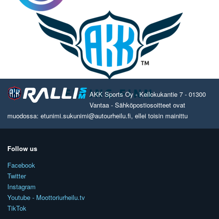
AKK Sports Oy - Kellokukantie 7 - 01300
Vantaa - Sähköpostiosoitteet ovat
muodossa: etunimi.sukunimi@autourheilu.fi, ellei toisin mainittu
Follow us
Facebook
Twitter
Instagram
Youtube - Moottoriurheilu.tv
TikTok