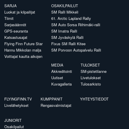
SARJA
OSAKILPAILUT
Luokat ja kilpailijat
SM Ralli Mikkeli
Tiimit
61. Arctic Lapland Rally
Sarjasäännöt
SM Auto Sorsa Riihimäki-ralli
GPS-seuranta
SM Imatra Ralli
Katsastusajat
SM Jyväskylä Ralli
Flying Finn Future Star
Fixus SM Ralli Kitee
Hannu Mikkolan malja
SM Porvoon Autopalvelu Ralli
Voittajat kautta aikojen
MEDIA
TULOKSET
Akkreditointi
SM-pistetilanne
Uutiset
Livetulokset
Kuvagalleria
Tulosarkisto
FLYINGFINN.TV
KUMPPANIT
YHTEYSTIEDOT
Livelähetykset
Rengasvalmistajat
JUNIORIT
Osakilpailut