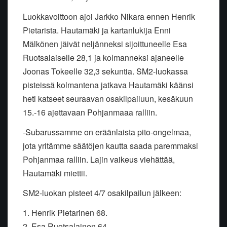
Luokkavoittoon ajoi Jarkko Nikara ennen Henrik
Pietarista. Hautamäki ja kartanlukija Enni
Mälkönen jäivät neljänneksi sijoittuneelle Esa
Ruotsalaiselle 28,1 ja kolmanneksi ajaneelle
Joonas Tokeelle 32,3 sekuntia. SM2-luokassa
pisteissä kolmantena jatkava Hautamäki käänsi
heti katseet seuraavan osakilpailuun, kesäkuun
15.-16 ajettavaan Pohjanmaaa ralliin.
-Subarussamme on eräänlaista pito-ongelmaa,
jota yritämme säätöjen kautta saada paremmaksi
Pohjanmaa ralliin. Lajin vaikeus viehättää,
Hautamäki miettii.
SM2-luokan pisteet 4/7 osakilpailun jälkeen:
1. Henrik Pietarinen 68.
2. Esa Ruotsalainen 64.