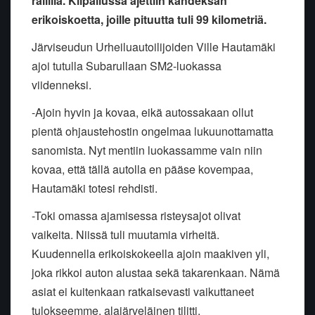
rallilla. Kilpailussa ajettiin kahdeksan
erikoiskoetta, joille pituutta tuli 99 kilometriä.
Järviseudun Urheiluautoilijoiden Ville Hautamäki
ajoi tutulla Subarullaan SM2-luokassa
viidenneksi.
-Ajoin hyvin ja kovaa, eikä autossakaan ollut
pientä ohjaustehostin ongelmaa lukuunottamatta
sanomista. Nyt mentiin luokassamme vain niin
kovaa, että tällä autolla en pääse kovempaa,
Hautamäki totesi rehdisti.
-Toki omassa ajamisessa risteysajot olivat
vaikeita. Niissä tuli muutamia virheitä.
Kuudennella erikoiskokeella ajoin maakiven yli,
joka rikkoi auton alustaa sekä takarenkaan. Nämä
asiat ei kuitenkaan ratkaisevasti vaikuttaneet
tulokseemme, alajärveläinen tilitti.