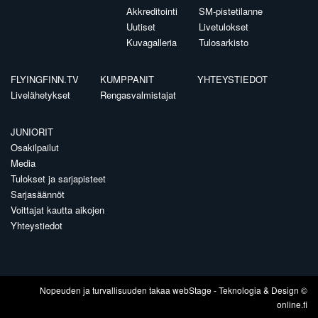
Akkreditointi
SM-pistetilanne
Uutiset
Livetulokset
Kuvagalleria
Tulosarkisto
FLYINGFINN.TV
KUMPPANIT
YHTEYSTIEDOT
Livelähetykset
Rengasvalmistajat
JUNIORIT
Osakilpailut
Media
Tulokset ja sarjapisteet
Sarjasäännöt
Voittajat kautta aikojen
Yhteystiedot
Nopeuden ja turvallisuuden takaa
webStage
- Teknologia & Design ©
online.fi