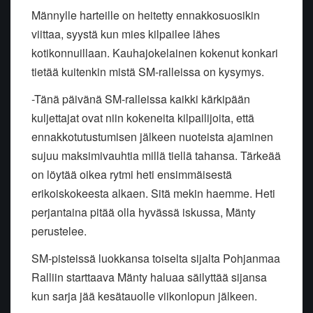
Männylle harteille on heitetty ennakkosuosikin
viittaa, syystä kun mies kilpailee lähes
kotikonnuillaan. Kauhajokelainen kokenut konkari
tietää kuitenkin mistä SM-ralleissa on kysymys.
-Tänä päivänä SM-ralleissa kaikki kärkipään
kuljettajat ovat niin kokeneita kilpailijoita, että
ennakkotutustumisen jälkeen nuoteista ajaminen
sujuu maksimivauhtia millä tiellä tahansa. Tärkeää
on löytää oikea rytmi heti ensimmäisestä
erikoiskokeesta alkaen. Sitä mekin haemme. Heti
perjantaina pitää olla hyvässä iskussa, Mänty
perustelee.
SM-pisteissä luokkansa toiselta sijalta Pohjanmaa
Ralliin starttaava Mänty haluaa säilyttää sijansa
kun sarja jää kesätauolle viikonlopun jälkeen.