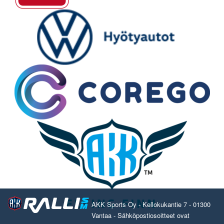
AKK Sports Oy - Kellokukantie 7 - 01300
Vantaa - Sähköpostiosoitteet ovat