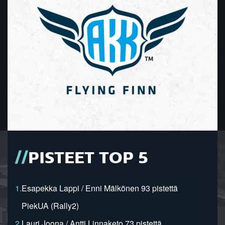
PISTEET TOP 5
1.
Esapekka Lappi / Enni Mälkönen 93 pistettä
PiekUA (Rally2)
2.
Lauri Joona / Antti Linnaketo 73 pistettä