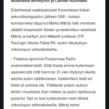
lauantaina Isonkyrön ja Laihian suuntaan.
Edellisessä osakilpailussa Kouvolassa tiukan
sekuntikamppailun jälkeen SM1 -luokan
kolmanneksi taipunut Marko Mänty haki viimeiset
säädöt kisapirssiin tiistain ja keskiviikon testeissä.
Mänty ja kartturi Joni Mäkelä luottavat JTR
Racingin Skoda Fabia R5 -auton iskukykyyn
viikonlopun erikoiskokeilla.
- Tiistaina ajoimme Pohjanmaa Rallin
ensimmäiset testit. Siitä illasta emme kuitenkaan
saaneet sitä mitä haimme. Ei vain löytynyt oikeita
asioita auton säätämiseen. Keskiviikon testit eri
tiellä oli antoisa ilta. Yllättävän paljon autoon
tehtiin muutoksia illan mittaan ja auton ajettavuus
parantui. Nyt on tosi luottavainen mieli lähteä
viikonlopun erikoiskokeille, Mänty kertoi.