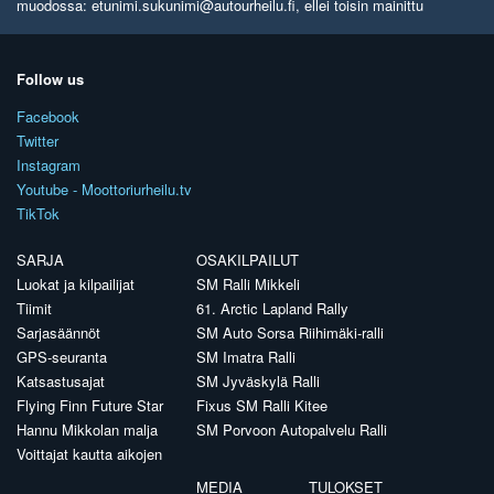
muodossa: etunimi.sukunimi@autourheilu.fi, ellei toisin mainittu
Follow us
Facebook
Twitter
Instagram
Youtube - Moottoriurheilu.tv
TikTok
SARJA
OSAKILPAILUT
Luokat ja kilpailijat
SM Ralli Mikkeli
Tiimit
61. Arctic Lapland Rally
Sarjasäännöt
SM Auto Sorsa Riihimäki-ralli
GPS-seuranta
SM Imatra Ralli
Katsastusajat
SM Jyväskylä Ralli
Flying Finn Future Star
Fixus SM Ralli Kitee
Hannu Mikkolan malja
SM Porvoon Autopalvelu Ralli
Voittajat kautta aikojen
MEDIA
TULOKSET