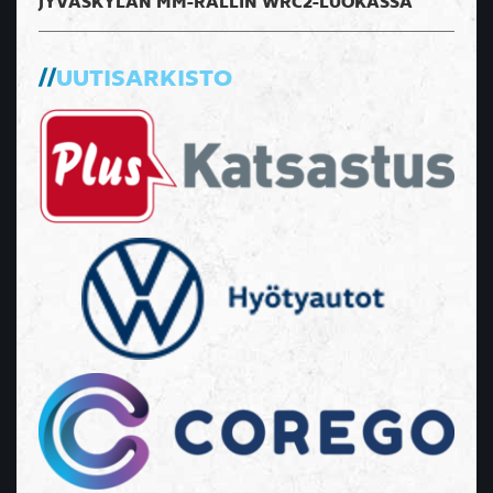
JYVÄSKYLÄN MM-RALLIN WRC2-LUOKASSA
UUTISARKISTO