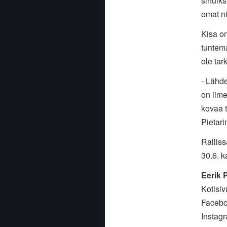
sinuiks
omat n
Kisa on
tuntema
ole tar
- Lähd
on ilme
kovaa t
Pietari
Ralliss
30.6. 
Eerik P
Kotisiv
Faceb
Instag