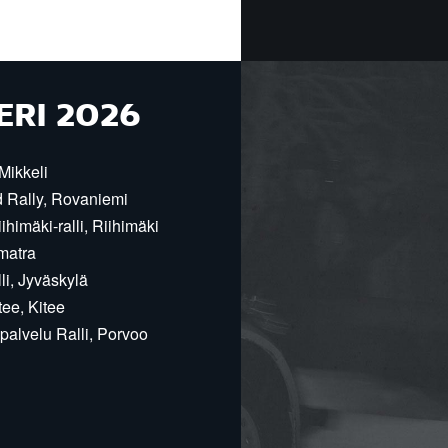
ERI 2026
Mikkeli
d Rally, Rovaniemi
himäki-ralli, Riihimäki
matra
i, Jyväskylä
ee, Kitee
alvelu Ralli, Porvoo