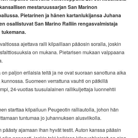
n kansallisen mestaruussarjan San Marinon
pailussa. Pietarinen ja hänen kartanlukijansa Juhana
en osallistuvat San Marino Ralliin rengasvalmistaja
in tukemana.
altiossa ajettava ralli kilpaillaan pääosin soralla, joskin
sfalttiosuuksia on mukana. Pietarisen mukaan valppaana
a.
ä on paljon erilaisia teitä ja ne ovat suoraan sanottuna aika
a kunnossa. Suomeen verrattuna vauhti on pätkillä
empi, 24-vuotias tuusulalainen rallikuljettaja luonnehtii
nen starttaa kilpailuun Peugeotin ralliautolla, johon hän
ottamaan tuntumaa jo juhannuksen alusviikolla.
n päästy ajamaan ihan hyvät testit. Auton kanssa pääsin