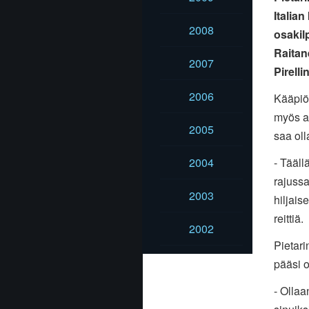
Italia
2008
osakil
Raitan
2007
Pirell
2006
Kääpiöv
myös a
2005
saa oll
- Tääll
2004
rajuss
2003
hiljais
reittiä.
2002
Pietari
pääsi 
- Ollaa