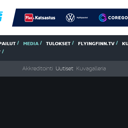
PAILUT
MEDIA
TULOKSET
FLYINGFINN.TV
K
T
Akkreditointi
Uutiset
Kuvagalleria