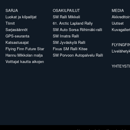
SARJA
OSAKILPAILUT
MEDIA
Luokat ja kilpailijat
SM Ralli Mikkeli
Akkreditoin
Tiimit
61. Arctic Lapland Rally
Uutiset
Sarjasäännöt
SM Auto Sorsa Riihimäki-ralli
Kuvagaller
GPS-seuranta
SM Imatra Ralli
Katsastusajat
SM Jyväskylä Ralli
FLYINGFI
Flying Finn Future Star
Fixus SM Ralli Kitee
Livelähety
Hannu Mikkolan malja
SM Porvoon Autopalvelu Ralli
Voittajat kautta aikojen
YHTEYST