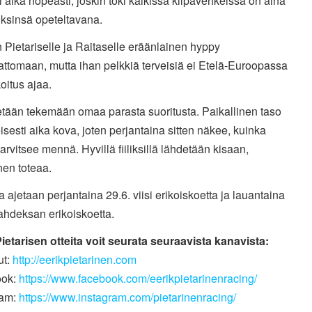
i aika nopeasti, joskin toki kaikissa kilpavehkeissä on aina
iksinsä opeteltavana.
 Pietariselle ja Raitaselle eräänlainen hyppy
ttomaan, mutta ihan pelkkiä terveisiä ei Etelä-Euroopassa
koitus ajaa.
etään tekemään omaa parasta suoritusta. Paikallinen taso
isesti aika kova, joten perjantaina sitten näkee, kuinka
arvitsee mennä. Hyvillä fiiliksillä lähdetään kisaan,
nen toteaa.
a ajetaan perjantaina 29.6. viisi erikoiskoetta ja lauantaina
kahdeksan erikoiskoetta.
ietarisen otteita voit seurata seuraavista kanavista:
ut:
http://eerikpietarinen.com
ook:
https://www.facebook.com/eerikpietarinenracing/
ram:
https://www.instagram.com/pietarinenracing/