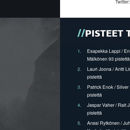
Twitter
PISTEET 
1.
Esapekka Lappi / En
Mälkönen 93 pistettä
2.
Lauri Joona / Antti L
pistettä
3.
Patrick Enok / Silve
pistettä
4.
Jaspar Vaher / Rait 
pistettä
5.
Anssi Rytkönen / Juh