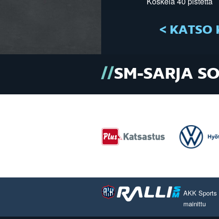
Koskela 40 pistettä
< KATSO 
SM-SARJA S
AKK Sports O
mainittu