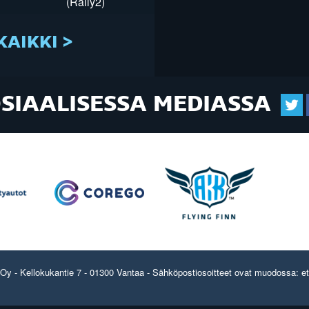
(Rally2)
KAIKKI >
OSIAALISESSA MEDIASSA
y - Kellokukantie 7 - 01300 Vantaa - Sähköpostiosoitteet ovat muodossa: etun