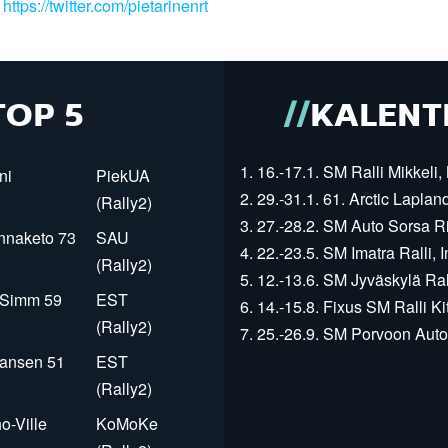
:
https://twitter.com/pietarinenrt
TOP 5
KALENT
1. 16.-17.1. SM Ralli Mikkeli, 
ni
PiekUA
2. 29.-31.1. 61. Arctic Laplan
(Rally2)
3. 27.-28.2. SM Auto Sorsa Rii
innaketo 73
SAU
4. 22.-23.5. SM Imatra Ralli, I
(Rally2)
5. 12.-13.6. SM Jyväskylä Rall
r Simm 59
EST
6. 14.-15.8. Fixus SM Ralli Kit
(Rally2)
7. 25.-26.9. SM Porvoon Autop
Jansen 51
EST
(Rally2)
o-Ville
KoMoKe