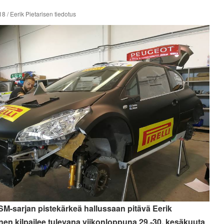
8 / Eerik Pietarisen tiedotus
 SM-sarjan pistekärkeä hallussaan pitävä Eerik
inen kilpailee tulevana viikonloppuna 29.-30. kesäkuuta