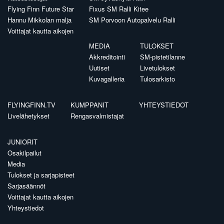
Flying Finn Future Star
Fixus SM Ralli Kitee
Hannu Mikkolan malja
SM Porvoon Autopalvelu Ralli
Voittajat kautta aikojen
MEDIA
TULOKSET
Akkreditointi
SM-pistetilanne
Uutiset
Livetulokset
Kuvagalleria
Tulosarkisto
FLYINGFINN.TV
KUMPPANIT
YHTEYSTIEDOT
Livelähetykset
Rengasvalmistajat
JUNIORIT
Osakilpailut
Media
Tulokset ja sarjapisteet
Sarjasäännöt
Voittajat kautta aikojen
Yhteystiedot