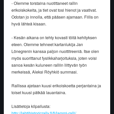
- Olemme torstaina nuotittaneet rallin
erikoiskokeita, ja tiet ovat tosi hienot ja vaativat.
Odotan jo innolla, että pääsen ajamaan. Fiilis on
hyvä lähteä kisaan.
- Kesän aikana on tehty kovasti töitä kehityksen
eteen. Olemme tehneet kartanlukija Jan
Lönegrenin kanssa paljon nuottitreeniä. Itse olen
myös suorittanut fysiikkaharjoituksia, joten voisi
sanoa kesän kuluneen ralliin liittyvän työn
merkeissä, Aleksi Röyhkiö summasi.
Rallissa ajetaan kuusi erikoiskoetta perjantaina ja
toiset kuusi pätkää lauantaina.
Lisätietoja kilpailusta:
http://lahtihistoricrally.fi/fi/lammi-ralli/