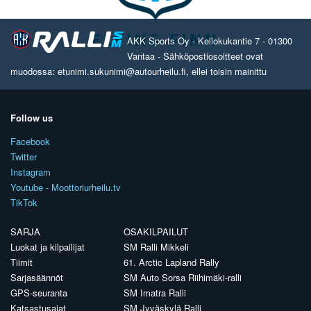
AKK Sports Oy - Kellokukantie 7 - 01300
Vantaa - Sähköpostiosoitteet ovat
muodossa: etunimi.sukunimi@autourheilu.fi, ellei toisin mainittu
Follow us
Facebook
Twitter
Instagram
Youtube - Moottoriurheilu.tv
TikTok
SARJA
OSAKILPAILUT
Luokat ja kilpailijat
SM Ralli Mikkeli
Tiimit
61. Arctic Lapland Rally
Sarjasäännöt
SM Auto Sorsa Riihimäki-ralli
GPS-seuranta
SM Imatra Ralli
Katsastusajat
SM Jyväskylä Ralli