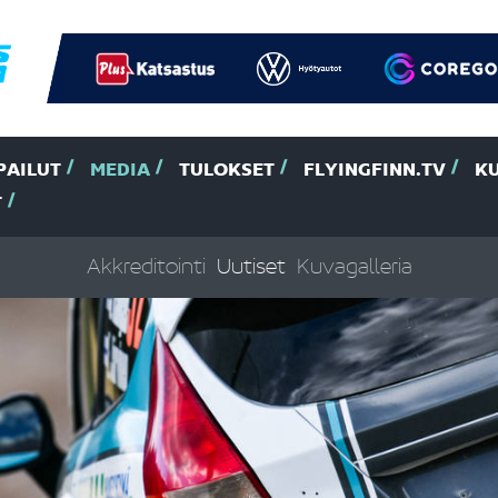
PAILUT
MEDIA
TULOKSET
FLYINGFINN.TV
K
T
Akkreditointi
Uutiset
Kuvagalleria