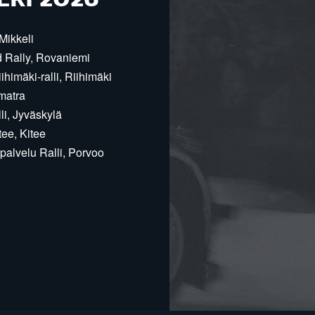
ERI 2026
Mikkeli
d Rally, Rovaniemi
himäki-ralli, Riihimäki
matra
i, Jyväskylä
ee, Kitee
alvelu Ralli, Porvoo