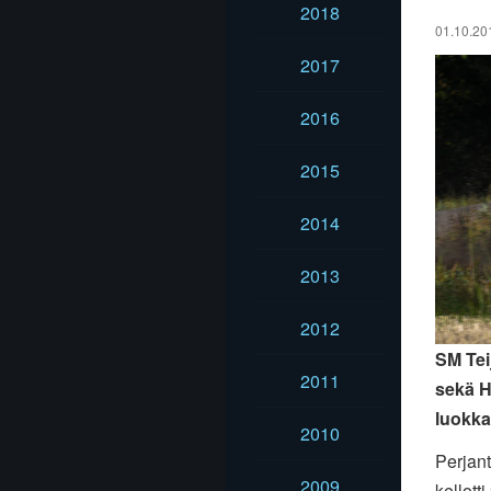
2018
01.10.20
2017
2016
2015
2014
2013
2012
SM Tei
2011
sekä H
luokka
2010
Perjant
2009
kellott