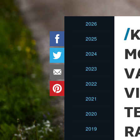
2026
K
2025
M
2024
2023
V
2022
V
2021
T
2020
R
2019