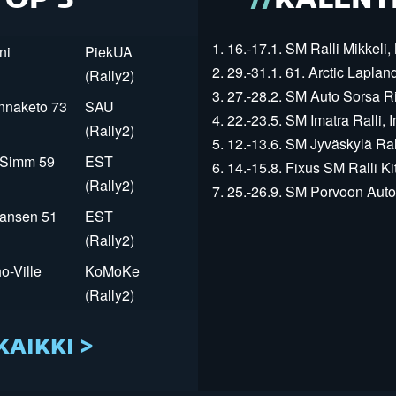
TOP 5
KALENT
1. 16.-17.1. SM Ralli Mikkeli, 
ni
PiekUA
2. 29.-31.1. 61. Arctic Laplan
(Rally2)
3. 27.-28.2. SM Auto Sorsa Rii
innaketo 73
SAU
4. 22.-23.5. SM Imatra Ralli, I
(Rally2)
5. 12.-13.6. SM Jyväskylä Rall
r Simm 59
EST
6. 14.-15.8. Fixus SM Ralli Kit
(Rally2)
7. 25.-26.9. SM Porvoon Autop
Jansen 51
EST
(Rally2)
o-Ville
KoMoKe
(Rally2)
KAIKKI >