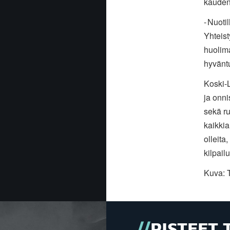
kauden
-
Nuotil
Yhteis
huolima
hyvänt
Koski-
ja onn
sekä ru
kaikki
olleita
kilpailu
Kuva: 