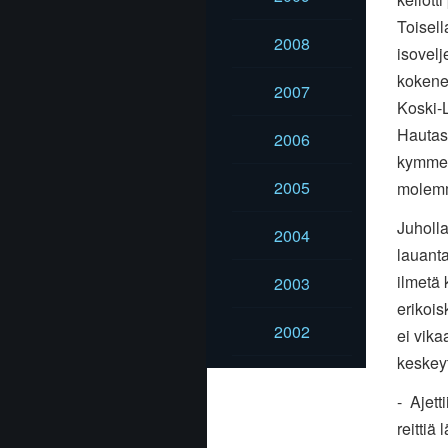
Toisell
2008
isovelj
kokenee
2007
Koski-L
Hautas
2006
kymmen
2005
molemm
Juholla
2004
lauanta
ilmetä 
2003
erikois
2002
ei vika
keskeyt
- Ajett
reittiä