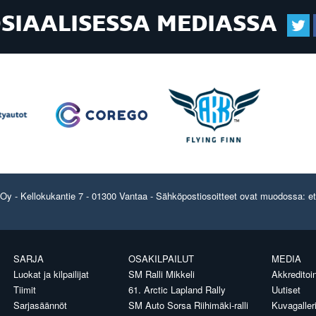
OSIAALISESSA MEDIASSA
y - Kellokukantie 7 - 01300 Vantaa - Sähköpostiosoitteet ovat muodossa: etun
SARJA
OSAKILPAILUT
MEDIA
Luokat ja kilpailijat
SM Ralli Mikkeli
Akkreditoin
Tiimit
61. Arctic Lapland Rally
Uutiset
Sarjasäännöt
SM Auto Sorsa Riihimäki-ralli
Kuvagaller