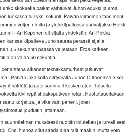
a erikoiskokeella paikat vaihtuivat Juhon eduksi ja eroa
een luokassa tuli yksi sekunti. Päivän viimeinen taas meni
mman veljen nimiin ja yleiskilpailussa parivaljakko Heikki
ammi - Ari Koponen oli sijalla yhdeksän. Ari-Pekka
en kanssa kilpaileva Juho seuraa perässä sijalla
en 0,5 sekunnin päässä veljestään. Eroa kärkeen
illa on vajaa 50 sekuntia.
 perjantaina alkaneet tekniikkamurheet jatkuivat
ina. Päivän jokaisella siirtymällä Juhon Citroenissa alkoi
käyntihäiriötä ja auto sammuili kesken ajon. Toisella
kokeella kivi repäisi pakoputkeen reiän. Huoltotauollakaan
a saatu korjattua, ja vika vain paheni, joten
ysilmoitus joudutiin jättämään.
iin suunnitelman mukaisesti nuottiin totutellen ja turvallisesti
 läpi. Olisi hienoa ollut saada ajaa ralli maaliin, mutta voin