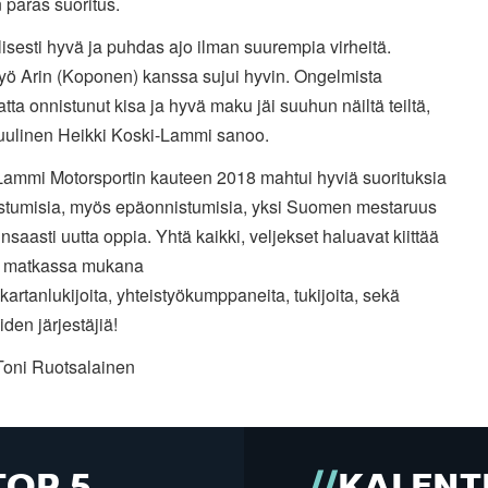
 paras suoritus.
lisesti hyvä ja puhdas ajo ilman suurempia virheitä.
työ Arin (Koponen) kanssa sujui hyvin. Ongelmista
tta onnistunut kisa ja hyvä maku jäi suuhun näiltä teiltä,
uulinen Heikki Koski-Lammi sanoo.
Lammi Motorsportin kauteen 2018 mahtui hyviä suorituksia
istumisia, myös epäonnistumisia, yksi Suomen mestaruus
nsaasti uutta oppia. Yhtä kaikki, veljekset haluavat kiittää
a matkassa mukana
, kartanlukijoita, yhteistyökumppaneita, tukijoita, sekä
iden järjestäjiä!
Toni Ruotsalainen