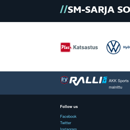
SM-SARJA S
AKK Sports O
mainittu
Follow us
Facebook
Twitter
Instagram