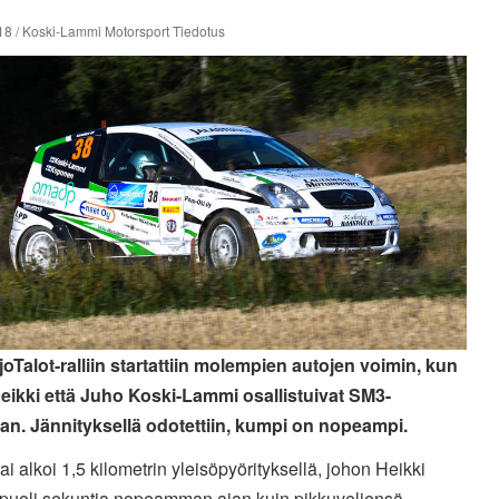
18 / Koski-Lammi Motorsport Tiedotus
joTalot-ralliin startattiin molempien autojen voimin, kun
eikki että Juho Koski-Lammi osallistuivat SM3-
an. Jännityksellä odotettiin, kumpi on nopeampi.
ai alkoi 1,5 kilometrin yleisöpyörityksellä, johon Heikki
i puoli sekuntia nopeamman ajan kuin pikkuveljensä.