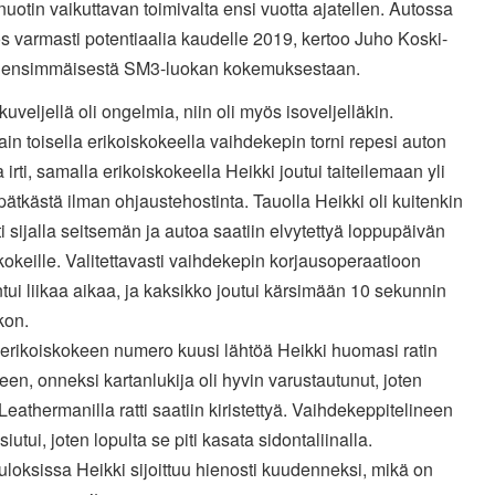
nuotin vaikuttavan toimivalta ensi vuotta ajatellen. Autossa
 varmasti potentiaalia kaudelle 2019, kertoo Juho Koski-
ensimmäisestä SM3-luokan kokemuksestaan.
kuveljellä oli ongelmia, niin oli myös isoveljelläkin.
in toisella erikoiskokeella vaihdekepin torni repesi auton
ta irti, samalla erikoiskokeella Heikki joutui taiteilemaan yli
pätkästä ilman ohjaustehostinta. Tauolla Heikki oli kuitenkin
i sijalla seitsemän ja autoa saatiin elvytettyä loppupäivän
kokeille. Valitettavasti vaihdekepin korjausoperaatioon
tui liikaa aikaa, ja kaksikko joutui kärsimään 10 sekunnin
kon.
erikoiskokeen numero kuusi lähtöä Heikki huomasi ratin
een, onneksi kartanlukija oli hyvin varustautunut, joten
eathermanilla ratti saatiin kiristettyä. Vaihdekeppitelineen
siutui, joten lopulta se piti kasata sidontaliinalla.
loksissa Heikki sijoittuu hienosti kuudenneksi, mikä on