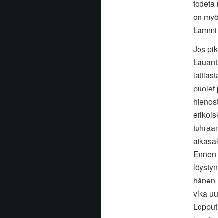
todeta 
on myös
Lammi 
Jos pik
Lauanta
lattias
puolet 
hienost
erikois
tuhraan
aikasa
Ennen 
löystyn
hänen L
vika uu
Lopputu