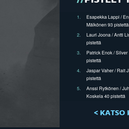
PISTEET 
1.
Esapekka Lappi / En
Mälkönen 93 pistettä
2.
Lauri Joona / Antti L
pistettä
3.
Patrick Enok / Silve
pistettä
4.
Jaspar Vaher / Rait 
pistettä
5.
Anssi Rytkönen / Juh
Koskela 40 pistettä
< KATSO 