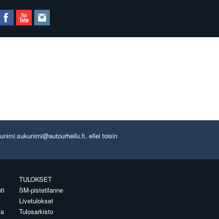
imi.sukunimi@autourheilu.fi, ellei toisin
TULOKSET
ti
SM-pistetilanne
Livetulokset
ia
Tulosarkisto