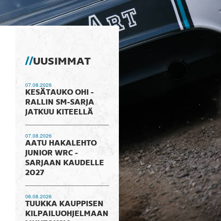
UUSIMMAT
07.08.2026
KESÄTAUKO OHI -
RALLIN SM-SARJA
JATKUU KITEELLÄ
07.08.2026
AATU HAKALEHTO
JUNIOR WRC -
SARJAAN KAUDELLE
2027
06.08.2026
TUUKKA KAUPPISEN
KILPAILUOHJELMAAN