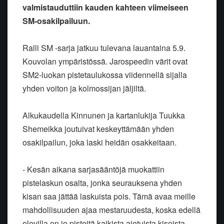
valmistauduttiin kauden kahteen viimeiseen
SM-osakilpailuun.
Ralli SM -sarja jatkuu tulevana lauantaina 5.9.
Kouvolan ympäristössä. Jarospeedin värit ovat
SM2-luokan pistetaulukossa viidennellä sijalla
yhden voiton ja kolmossijan jäljiltä.
Alkukaudella Kinnunen ja kartanlukija Tuukka
Shemeikka joutuivat keskeyttämään yhden
osakilpailun, joka laski heidän osakkeitaan.
- Kesän aikana sarjasääntöjä muokattiin
pistelaskun osalta, jonka seurauksena yhden
kisan saa jättää laskuista pois. Tämä avaa meille
mahdollisuuden ajaa mestaruudesta, koska edellä
olevilla on jo pisteitä kaikista ajetuista kisoista,