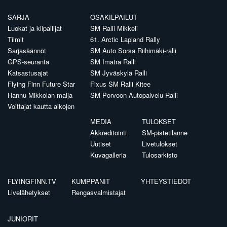
SARJA
OSAKILPAILUT
Luokat ja kilpailijat
SM Ralli Mikkeli
Tiimit
61. Arctic Lapland Rally
Sarjasäännöt
SM Auto Sorsa Riihimäki-ralli
GPS-seuranta
SM Imatra Ralli
Katsastusajat
SM Jyväskylä Ralli
Flying Finn Future Star
Fixus SM Ralli Kitee
Hannu Mikkolan malja
SM Porvoon Autopalvelu Ralli
Voittajat kautta aikojen
MEDIA
TULOKSET
Akkreditointi
SM-pistetilanne
Uutiset
Livetulokset
Kuvagalleria
Tulosarkisto
FLYINGFINN.TV
KUMPPANIT
YHTEYSTIEDOT
Livelähetykset
Rengasvalmistajat
JUNIORIT