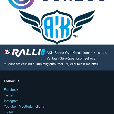
AKK Sports Oy - Kellokukantie 7 - 01300
Vantaa - Sähköpostiosoitteet ovat
muodossa: etunimi.sukunimi@autourheilu.fi, ellei toisin mainittu
Follow us
Facebook
Twitter
Instagram
Youtube - Moottoriurheilu.tv
TikTok