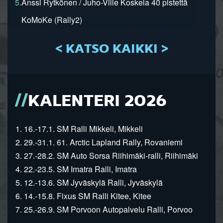
5.
Anssi Rytkönen / Juho-Ville Koskela 40 pistettä
KoMoKe (Rally2)
< KATSO KAIKKI >
KALENTERI 2026
1. 16.-17.1. SM Ralli Mikkeli, Mikkeli
2. 29.-31.1. 61. Arctic Lapland Rally, Rovaniemi
3. 27.-28.2. SM Auto Sorsa Riihimäki-ralli, Riihimäki
4. 22.-23.5. SM Imatra Ralli, Imatra
5. 12.-13.6. SM Jyväskylä Ralli, Jyväskylä
6. 14.-15.8. Fixus SM Ralli Kitee, Kitee
7. 25.-26.9. SM Porvoon Autopalvelu Ralli, Porvoo