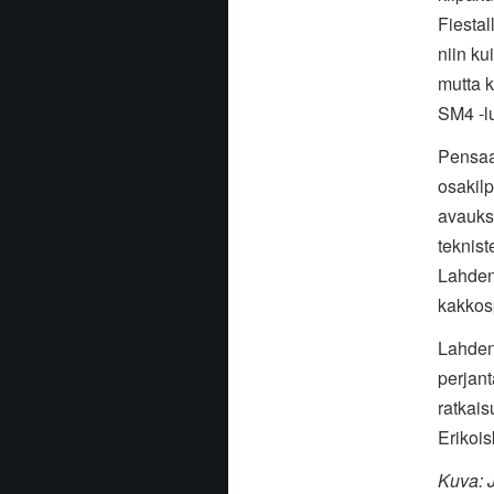
Fiestal
niin ku
mutta k
SM4 -l
Pensaan
osakilp
avaukse
teknist
Lahden
kakkos
Lahden
perjant
ratkais
Erikois
Kuva: 