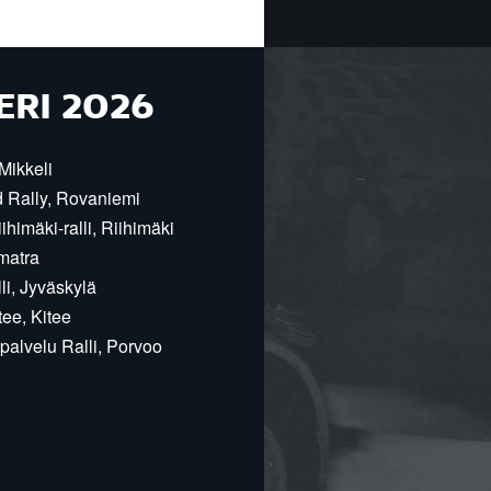
ERI 2026
Mikkeli
d Rally, Rovaniemi
himäki-ralli, Riihimäki
matra
i, Jyväskylä
ee, Kitee
alvelu Ralli, Porvoo