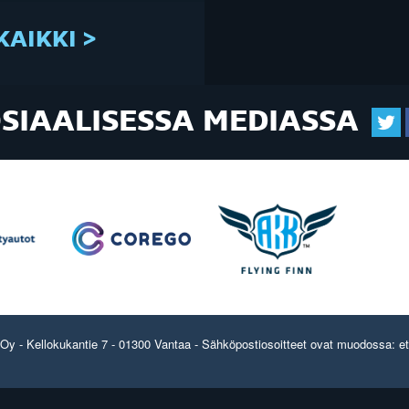
KAIKKI >
OSIAALISESSA MEDIASSA
y - Kellokukantie 7 - 01300 Vantaa - Sähköpostiosoitteet ovat muodossa: etun