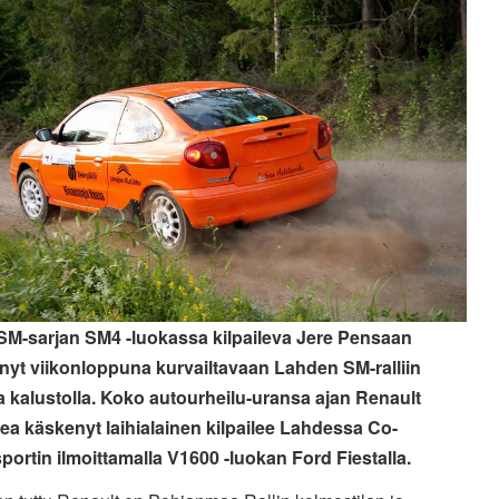
 SM-sarjan SM4 -luokassa kilpaileva Jere Pensaan
 nyt viikonloppuna kurvailtavaan Lahden SM-ralliin
a kalustolla. Koko autourheilu-uransa ajan Renault
a käskenyt laihialainen kilpailee Lahdessa Co-
portin ilmoittamalla V1600 -luokan Ford Fiestalla.