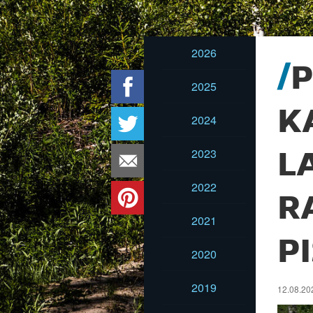
2026
P
2025
K
2024
2023
L
2022
R
2021
P
2020
2019
12.08.202