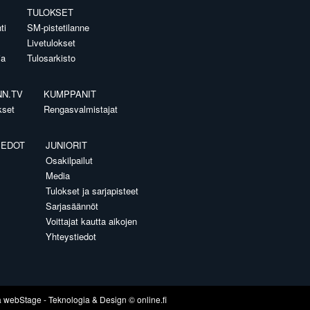
TULOKSET
ti
SM-pistetilanne
Livetulokset
ia
Tulosarkisto
NN.TV
KUMPPANIT
kset
Rengasvalmistajat
IEDOT
JUNIORIT
Osakilpailut
Media
Tulokset ja sarjapisteet
Sarjasäännöt
Voittajat kautta aikojen
Yhteystiedot
a
webStage
- Teknologia & Design ©
online.fi