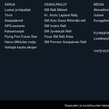
SARJA
OSAKILPAILUT
MEDIA
Luokat ja kilpailijat
SM Ralli Mikkeli
Akkreditoin
Tiimit
61. Arctic Lapland Rally
Uutiset
Sarjasäännöt
SM Auto Sorsa Riihimäki-ralli
Kuvagaller
GPS-seuranta
SM Imatra Ralli
Katsastusajat
SM Jyväskylä Ralli
FLYINGFI
Flying Finn Future Star
Fixus SM Ralli Kitee
Livelähety
Hannu Mikkolan malja
SM Porvoon Autopalvelu Ralli
Voittajat kautta aikojen
YHTEYST
Nopeuden ja turvallisuuden taka