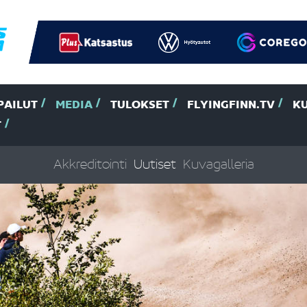
PAILUT
MEDIA
TULOKSET
FLYINGFINN.TV
K
T
Akkreditointi
Uutiset
Kuvagalleria