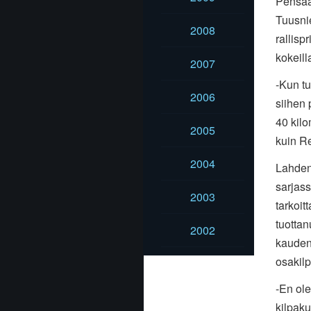
Pensaa
Tuusnie
2008
rallisp
kokeill
2007
-Kun tu
2006
siihen 
40 kil
2005
kuin Re
2004
Lahden
sarjass
2003
tarkoit
tuottan
2002
kauden
osakilp
-En ole
kilpak