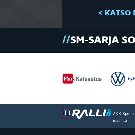
< KATSO 
SM-SARJA S
AKK Sports O
mainittu