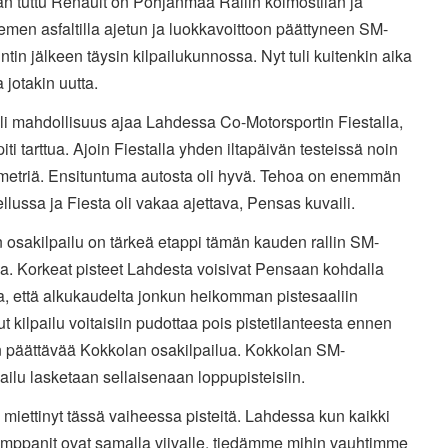
n tuttu Renault on Pohjanmaa Rallin kolmostilan ja
men asfaltilla ajetun ja luokkavoittoon päättyneen SM-
rintin jälkeen täysin kilpailukunnossa. Nyt tuli kuitenkin aika
a jotakin uutta.
li mahdollisuus ajaa Lahdessa Co-Motorsportin Fiestalla,
piti tarttua. Ajoin Fiestalla yhden iltapäivän testeissä noin
ometriä. Ensituntuma autosta oli hyvä. Tehoa on enemmän
llussa ja Fiesta oli vakaa ajettava, Pensas kuvaili.
 osakilpailu on tärkeä etappi tämän kauden rallin SM-
a. Korkeat pisteet Lahdesta voisivat Pensaan kohdalla
ta, että alkukaudelta jonkun heikomman pistesaaliin
ut kilpailu voitaisiin pudottaa pois pistetilanteesta ennen
 päättävää Kokkolan osakilpailua. Kokkolan SM-
ailu lasketaan sellaisenaan loppupisteisiin.
 miettinyt tässä vaiheessa pisteitä. Lahdessa kun kaikki
umppanit ovat samalla viivalle, tiedämme mihin vauhtimme