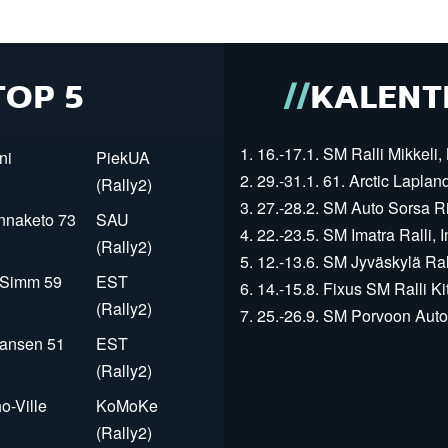
TOP 5
KALENT
1. 16.-17.1. SM Ralli Mikkeli, 
ni
PiekUA
2. 29.-31.1. 61. Arctic Laplan
(Rally2)
3. 27.-28.2. SM Auto Sorsa Rii
innaketo 73
SAU
4. 22.-23.5. SM Imatra Ralli, I
(Rally2)
5. 12.-13.6. SM Jyväskylä Rall
r Simm 59
EST
6. 14.-15.8. Fixus SM Ralli Kit
(Rally2)
7. 25.-26.9. SM Porvoon Autop
Jansen 51
EST
(Rally2)
o-Ville
KoMoKe
(Rally2)