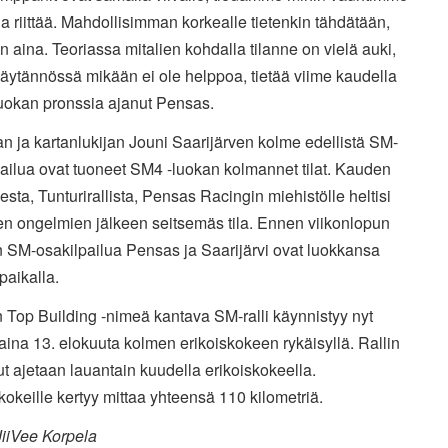
la riittää. Mahdollisimman korkealle tietenkin tähdätään,
in aina. Teoriassa mitalien kohdalla tilanne on vielä auki,
äytännössä mikään ei ole helppoa, tietää viime kaudella
uokan pronssia ajanut Pensas.
 ja kartanlukijan Jouni Saarijärven kolme edellistä SM-
ailua ovat tuoneet SM4 -luokan kolmannet tilat. Kauden
sta, Tunturirallista, Pensas Racingin miehistölle heltisi
en ongelmien jälkeen seitsemäs tila. Ennen viikonlopun
 SM-osakilpailua Pensas ja Saarijärvi ovat luokkansa
paikalla.
 Top Building -nimeä kantava SM-ralli käynnistyy nyt
aina 13. elokuuta kolmen erikoiskokeen rykäisyllä. Rallin
ut ajetaan lauantain kuudella erikoiskokeella.
kokeille kertyy mittaa yhteensä 110 kilometriä.
JiiVee Korpela