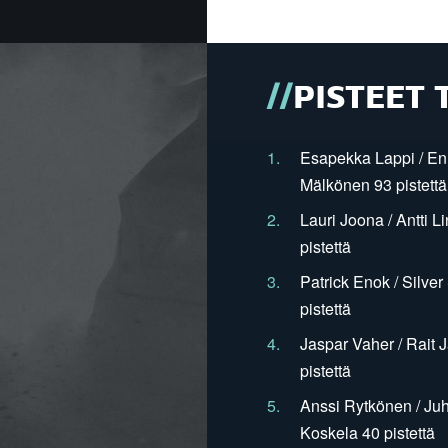
PISTEET 
1.
Esapekka Lappi / En
Mälkönen 93 pistettä
2.
Lauri Joona / Antti L
pistettä
3.
Patrick Enok / Silve
pistettä
4.
Jaspar Vaher / Rait 
pistettä
5.
Anssi Rytkönen / Juh
Koskela 40 pistettä