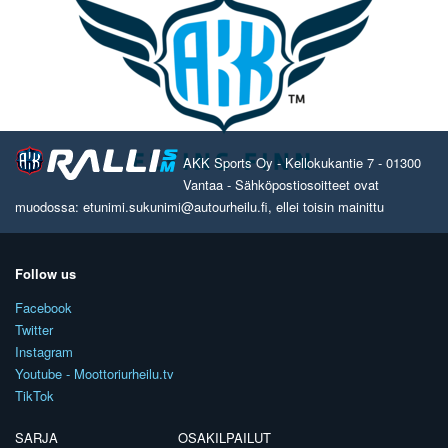
AKK Sports Oy - Kellokukantie 7 - 01300
Vantaa - Sähköpostiosoitteet ovat
muodossa: etunimi.sukunimi@autourheilu.fi, ellei toisin mainittu
Follow us
Facebook
Twitter
Instagram
Youtube - Moottoriurheilu.tv
TikTok
SARJA
OSAKILPAILUT