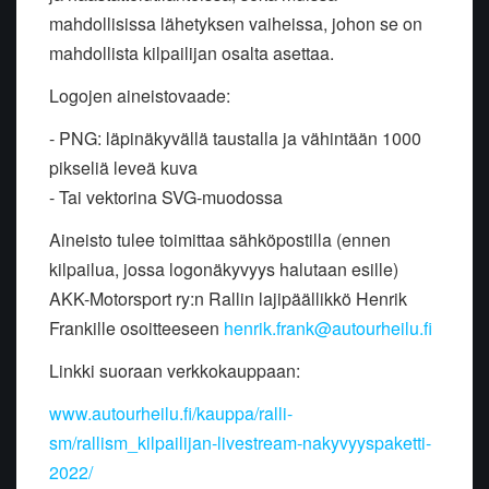
mahdollisissa lähetyksen vaiheissa, johon se on
mahdollista kilpailijan osalta asettaa.
Logojen aineistovaade:
- PNG: läpinäkyvällä taustalla ja vähintään 1000
pikseliä leveä kuva
- Tai vektorina SVG-muodossa
Aineisto tulee toimittaa sähköpostilla (ennen
kilpailua, jossa logonäkyvyys halutaan esille)
AKK-Motorsport ry:n Rallin lajipäällikkö Henrik
Frankille osoitteeseen
henrik.frank@autourheilu.fi
Linkki suoraan verkkokauppaan:
www.autourheilu.fi/kauppa/ralli-
sm/rallism_kilpailijan-livestream-nakyvyyspaketti-
2022/