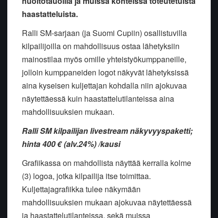
huoltotauoilla ja muissa kohteissa toteutetuista
haastatteluista.
Ralli SM-sarjaan (ja Suomi Cupiin) osallistuvilla
kilpailijoilla on mahdollisuus ostaa lähetyksiin
mainostilaa myös omille yhteistyökumppaneille,
jolloin kumppaneiden logot näkyvät lähetyksissä
aina kyseisen kuljettajan kohdalla niin ajokuvaa
näytettäessä kuin haastattelutilanteissa aina
mahdollisuuksien mukaan.
Ralli SM kilpailijan livestream näkyvyyspaketti;
hinta 400 € (alv.24%) /kausi
Grafiikassa on mahdollista näyttää kerralla kolme
(3) logoa, jotka kilpailija itse toimittaa.
Kuljettajagrafiikka tulee näkymään
mahdollisuuksien mukaan ajokuvaa näytettäessä
ja haastattelutilanteissa, sekä muissa