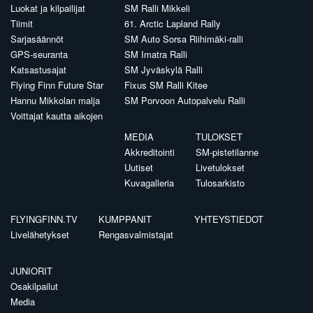
Luokat ja kilpailijat
SM Ralli Mikkeli
Tiimit
61. Arctic Lapland Rally
Sarjasäännöt
SM Auto Sorsa Riihimäki-ralli
GPS-seuranta
SM Imatra Ralli
Katsastusajat
SM Jyväskylä Ralli
Flying Finn Future Star
Fixus SM Ralli Kitee
Hannu Mikkolan malja
SM Porvoon Autopalvelu Ralli
Voittajat kautta aikojen
MEDIA
TULOKSET
Akkreditointi
SM-pistetilanne
Uutiset
Livetulokset
Kuvagalleria
Tulosarkisto
FLYINGFINN.TV
KUMPPANIT
YHTEYSTIEDOT
Livelähetykset
Rengasvalmistajat
JUNIORIT
Osakilpailut
Media