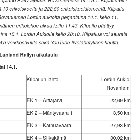
Lapland Rally ajetaan Rovaniemellä 14.-15.1. Kilpailureitti
ä 10 erikoiskoetta ja 222,80 erikoiskoekilometriä. Kilpailu
ovaniemen Lordin aukiolta perjantaina 14.1. kello 11.
inen erikoiskoe alkaa kello 11:43. Kilpailu päättyy
ina 15.1. Lordin Aukiolle kello 20:10. Kilpailua voi seurata
:n verkkosivuilta sekä YouTube-livelähetyksen kautta.
 Lapland Rallyn aikataulu
ai 14.1.
Kilpailun lähtö
Lordin Aukio,
Rovaniemi
EK 1 – Aittajärvi
22,69 km
EK 2 – Mäntyvaara 1
3,50 km
EK 3 – Kaihuavaara
27,93 km
EK 4 – Siikakämä
30,02 km