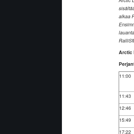
Arctic 
sisältä
alkaa R
Ensimmä
lauanta
RalliSM
Arctic
Perjant
11:00
11:43
12:46
15:49
17:22