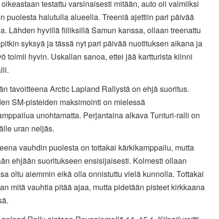
a oikeastaan testattu varsinaisesti mitään, auto oli valmiiksi
n puolesta halutulla alueella. Treeniä ajettiin pari päivää
la. Lähden hyvillä fiiliksillä Samun kanssa, ollaan treenattu
 pitkin syksyä ja tässä nyt pari päivää nuotituksen aikana ja
yö toimii hyvin. Uskallan sanoa, ettei jää kartturista kiinni
li.
än tavoitteena Arctic Lapland Rallystä on ehjä suoritus.
den SM-pisteiden maksimointi on mielessä
amppailua unohtamatta. Perjantaina alkava Tunturi-ralli on
älle uran neljäs.
teena vauhdin puolesta on tottakai kärkikamppailu, mutta
än ehjään suoritukseen ensisijaisesti. Kolmesti ollaan
ssa oltu aiemmin eikä olla onnistuttu vielä kunnolla. Tottakai
an mitä vauhtia pitää ajaa, mutta pidetään pisteet kirkkaana
sä.