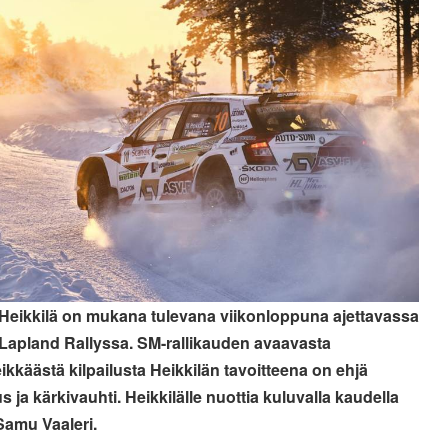
Heikkilä on mukana tulevana viikonloppuna ajettavassa
 Lapland Rallyssa. SM-rallikauden avaavasta
eikkäästä kilpailusta Heikkilän tavoitteena on ehjä
s ja kärkivauhti. Heikkilälle nuottia kuluvalla kaudella
Samu Vaaleri.