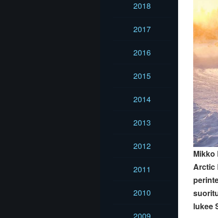
2018
2017
2016
2015
2014
2013
2012
Mikko 
Arctic
2011
perint
2010
suoritu
lukee 
2009