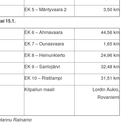
EK 5 – Mäntyvaara 2
3,50 km
ai 15.1.
EK 6 – Ahmavaara
44,56 km
EK 7 – Ounasvaara
1,65 km
EK 8 – Heinunkierto
24,96 km
EK 9 – Sarriojärvi
32,48 km
EK 10 – Ristilampi
31,51 km
Kilpailun maali
Lordin Aukio,
Rovaniemi
 Hannu Rainamo