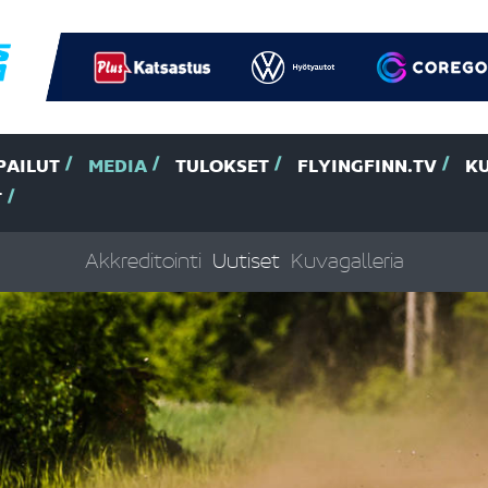
PAILUT
MEDIA
TULOKSET
FLYINGFINN.TV
K
T
Akkreditointi
Uutiset
Kuvagalleria