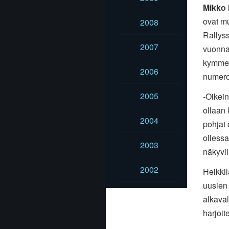
Mikko 
ovat m
2008
Rallyss
2007
vuonna 
kymmene
2006
numero
2005
-Oikein
ollaan 
2004
pohjat 
ollessa
2003
näkyvil
2002
Heikkil
uusien 
alkava
harjoit