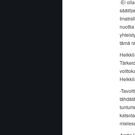
-Ei oll
säätöje
Imatral
nuottia
yhteist
tämä ral
Heikkil
Tärkei
voittok
Heikkil
-Tavoit
tähdätä
tunturi
katsota
mieles