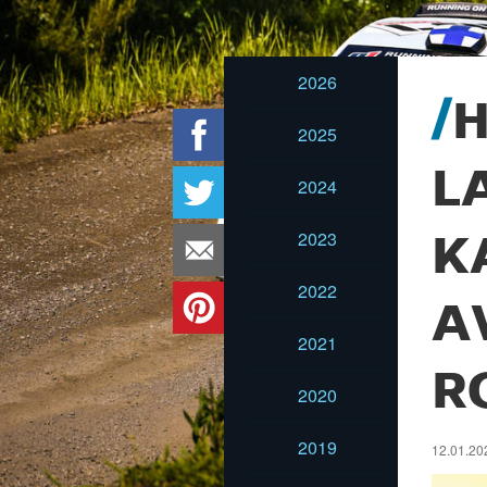
2026
H
2025
L
2024
2023
K
2022
A
2021
R
2020
2019
12.01.202