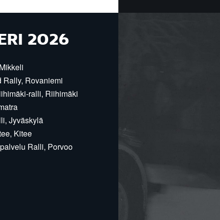
ERI 2026
Mikkeli
d Rally, Rovaniemi
himäki-ralli, Riihimäki
matra
i, Jyväskylä
ee, Kitee
alvelu Ralli, Porvoo