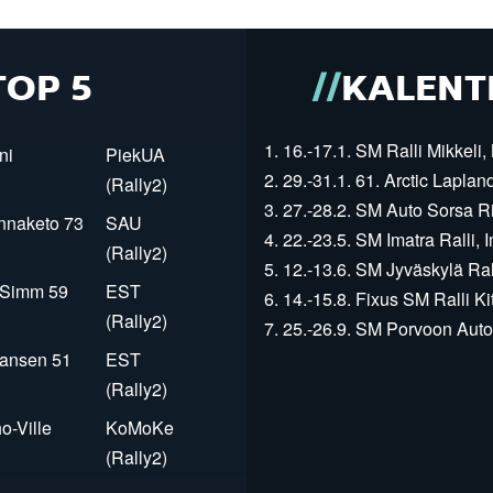
TOP 5
KALENT
1. 16.-17.1. SM Ralli Mikkeli, 
ni
PiekUA
2. 29.-31.1. 61. Arctic Laplan
(Rally2)
3. 27.-28.2. SM Auto Sorsa Rii
innaketo 73
SAU
4. 22.-23.5. SM Imatra Ralli, I
(Rally2)
5. 12.-13.6. SM Jyväskylä Rall
r Simm 59
EST
6. 14.-15.8. Fixus SM Ralli Kit
(Rally2)
7. 25.-26.9. SM Porvoon Autop
Jansen 51
EST
(Rally2)
o-Ville
KoMoKe
(Rally2)