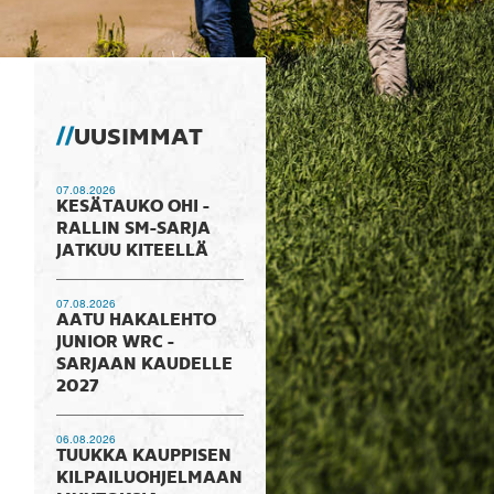
UUSIMMAT
07.08.2026
KESÄTAUKO OHI -
RALLIN SM-SARJA
JATKUU KITEELLÄ
07.08.2026
AATU HAKALEHTO
JUNIOR WRC -
SARJAAN KAUDELLE
2027
06.08.2026
TUUKKA KAUPPISEN
KILPAILUOHJELMAAN