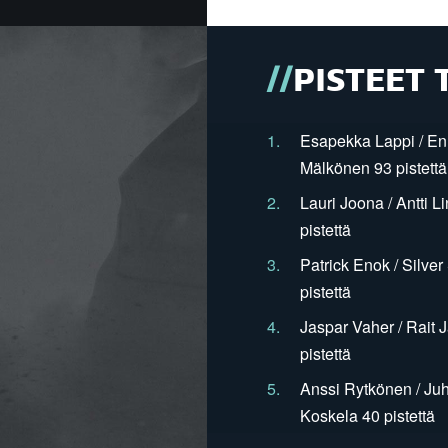
PISTEET 
1.
Esapekka Lappi / En
Mälkönen 93 pistettä
2.
Lauri Joona / Antti L
pistettä
3.
Patrick Enok / Silve
pistettä
4.
Jaspar Vaher / Rait 
pistettä
5.
Anssi Rytkönen / Juh
Koskela 40 pistettä