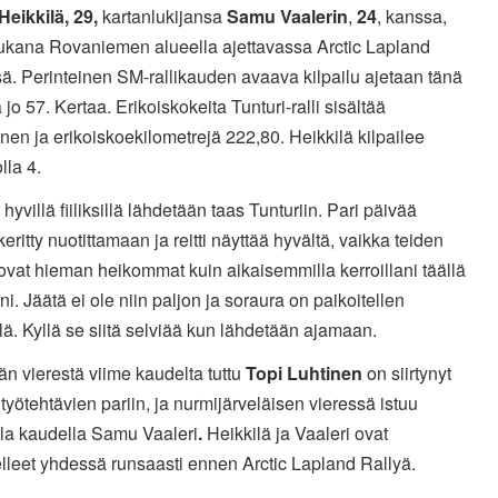
Heikkilä, 29,
kartanlukijansa
Samu Vaalerin
,
24
, kanssa,
ukana Rovaniemen alueella ajettavassa Arctic Lapland
ä. Perinteinen SM-rallikauden avaava kilpailu ajetaan tänä
jo 57. Kertaa. Erikoiskokeita Tunturi-ralli sisältää
n ja erikoiskoekilometrejä 222,80. Heikkilä kilpailee
lla 4.
 hyvillä fiiliksillä lähdetään taas Tunturiin. Pari päivää
keritty nuotittamaan ja reitti näyttää hyvältä, vaikka teiden
ovat hieman heikommat kuin aikaisemmilla kerroillani täällä
ni. Jäätä ei ole niin paljon ja soraura on paikoitellen
lä. Kyllä se siitä selviää kun lähdetään ajamaan.
än vierestä viime kaudelta tuttu
Topi Luhtinen
on siirtynyt
työtehtävien pariin, ja nurmijärveläisen vieressä istuu
lla kaudella Samu
Vaaleri
.
Heikkilä ja Vaaleri ovat
elleet yhdessä runsaasti ennen Arctic Lapland Rallyä.