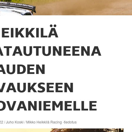
EIKKILÄ
ATAUTUNEENA
AUDEN
VAUKSEEN
OVANIEMELLE
2 / Juho Koski / Mikko Heikkilä Racing -tiedotus