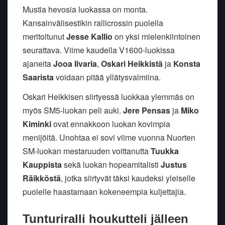
Mustia hevosia luokassa on monta.
Kansainvälisestikin rallicrossin puolella
meritoitunut
Jesse Kallio
on yksi mielenkiintoinen
seurattava. Viime kaudella V1600-luokissa
ajaneita
Jooa Iivaria
,
Oskari Heikkistä
ja
Konsta
Saarista
voidaan pitää yllätysvalmiina.
Oskari Heikkisen siirtyessä luokkaa ylemmäs on
myös SM5-luokan peli auki.
Jere Pensas
ja
Miko
Kiminki
ovat ennakkoon luokan kovimpia
menijöitä. Unohtaa ei sovi viime vuonna Nuorten
SM-luokan mestaruuden voittanutta
Tuukka
Kauppista
sekä luokan hopeamitalisti
Justus
Räikköstä
, jotka siirtyvät täksi kaudeksi yleiselle
puolelle haastamaan kokeneempia kuljettajia.
Tunturiralli houkutteli jälleen