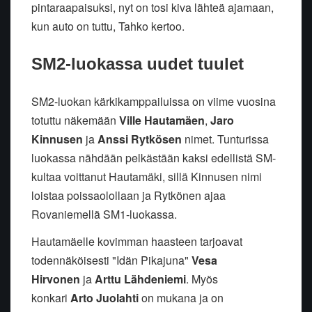
pintaraapaisuksi, nyt on tosi kiva lähteä ajamaan,
kun auto on tuttu, Tahko kertoo.
SM2-luokassa uudet tuulet
SM2-luokan kärkikamppailuissa on viime vuosina
totuttu näkemään
Ville Hautamäen
,
Jaro
Kinnusen
ja
Anssi Rytkösen
nimet. Tunturissa
luokassa nähdään pelkästään kaksi edellistä SM-
kultaa voittanut Hautamäki, sillä Kinnusen nimi
loistaa poissaolollaan ja Rytkönen ajaa
Rovaniemellä SM1-luokassa.
Hautamäelle kovimman haasteen tarjoavat
todennäköisesti "Idän Pikajuna"
Vesa
Hirvonen
ja
Arttu Lähdeniemi
. Myös
konkari
Arto Juolahti
on mukana ja on