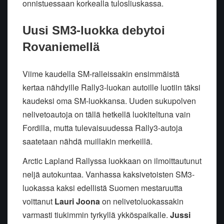
onnistuessaan korkealla tulosliuskassa.
Uusi SM3-luokka debytoi
Rovaniemellä
Viime kaudella SM-ralleissakin ensimmäistä
kertaa nähdyille Rally3-luokan autoille luotiin täksi
kaudeksi oma SM-luokkansa. Uuden sukupolven
nelivetoautoja on tällä hetkellä luokiteltuna vain
Fordilla, mutta tulevaisuudessa Rally3-autoja
saatetaan nähdä muillakin merkeillä.
Arctic Lapland Rallyssa luokkaan on ilmoittautunut
neljä autokuntaa. Vanhassa kaksivetoisten SM3-
luokassa kaksi edellistä Suomen mestaruutta
voittanut
Lauri Joona
on nelivetoluokassakin
varmasti tiukimmin tyrkyllä ykköspaikalle.
Jussi