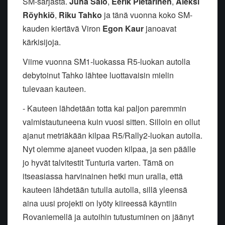
SM-sarjasta.
Juha Salo
,
Eerik Pietarinen
,
Aleksi
Röyhkiö
,
Riku Tahko
ja tänä vuonna koko SM-
kauden kiertävä Viron
Egon Kaur
janoavat
kärkisijoja.
Viime vuonna SM1-luokassa R5-luokan autolla
debytoinut Tahko lähtee luottavaisin mielin
tulevaan kauteen.
- Kauteen lähdetään totta kai paljon paremmin
valmistautuneena kuin vuosi sitten. Silloin en ollut
ajanut metriäkään kilpaa R5/Rally2-luokan autolla.
Nyt olemme ajaneet vuoden kilpaa, ja sen päälle
jo hyvät talvitestit Tunturia varten. Tämä on
itseasiassa harvinainen hetki mun uralla, että
kauteen lähdetään tutulla autolla, sillä yleensä
aina uusi projekti on lyöty kiireessä käyntiin
Rovaniemellä ja autoihin tutustuminen on jäänyt