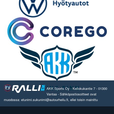
AKK Sports Oy - Kellokukantie 7 - 01300
Vantaa - Sähköpostiosoitteet ovat
muodossa: etunimi.sukunimi@autourheilu.fi, ellei toisin mainittu