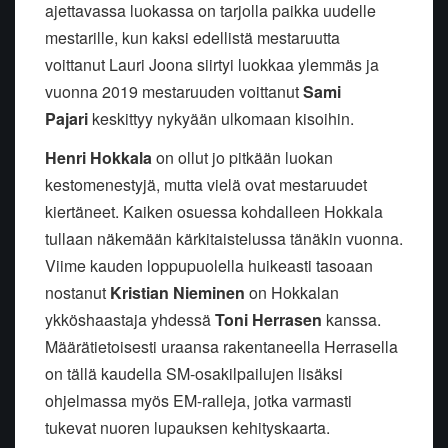
ajettavassa luokassa on tarjolla paikka uudelle
mestarille, kun kaksi edellistä mestaruutta
voittanut Lauri Joona siirtyi luokkaa ylemmäs ja
vuonna 2019 mestaruuden voittanut
Sami
Pajari
keskittyy nykyään ulkomaan kisoihin.
Henri Hokkala
on ollut jo pitkään luokan
kestomenestyjä, mutta vielä ovat mestaruudet
kiertäneet. Kaiken osuessa kohdalleen Hokkala
tullaan näkemään kärkitaistelussa tänäkin vuonna.
Viime kauden loppupuolella huikeasti tasoaan
nostanut
Kristian Nieminen
on Hokkalan
ykköshaastaja yhdessä
Toni Herrasen
kanssa.
Määrätietoisesti uraansa rakentaneella Herrasella
on tällä kaudella SM-osakilpailujen lisäksi
ohjelmassa myös EM-ralleja, jotka varmasti
tukevat nuoren lupauksen kehityskaarta.