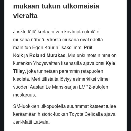
mukaan tukun ulkomaisia
vieraita
Joskin tällä kertaa aivan kovimpia nimiä ei
mukana nähdä. Virosta mukana ovat edellä
mainitun Egon Kaurin lisäksi mm.
Priit
Koik
ja
Roland Murakas
. Mielenkiintoisin nimi on
kuitenkin Yhdysvaltain lisenssillä ajava britti
Kyle
Tilley
, joka tunnetaan paremmin ratapuolen
kisoista. Meriittilistalta löytyy esimerkiksi viime
vuoden Aasian Le Mans-sarjan LMP2-autojen
mestaruus.
SM-luokkien ulkopuolella suurimmat katseet tulee
keräämään historic-luokan Toyota Celicalla ajava
Jari-Matti Latvala.