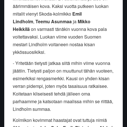
äärimmäisen kova. Kaksi vuotta putkeen luokan
mitalit vienyt Skoda-kolmikko
Emil
Lindholm
,
Teemu Asunmaa
ja
Mikko
Heikkilä
on varmasti tänäkin vuonna kova pala
voitettavaksi. Luokan viime vuoden Suomen
mestari Lindholm voitaneen nostaa kisan
ykkössuosikiksi.
- Yritetään tietysti jatkaa siitä mihin viime vuonna
jäätiin. Tietysti paljon on muuttunut tähän vuoteen,
esimerkiksi rengasmerkki. Kausi on yhden kisan
verran pidempi, joten myös tasaisuus ratkaisee.
Koitetaan kliseisesti tehdä jälleen oma
parhaamme ja katsotaan maalissa mihin se riittää,
Lindholm summaa.
Kolmikon kovimmat haastajat ovat tuttuja nimiä