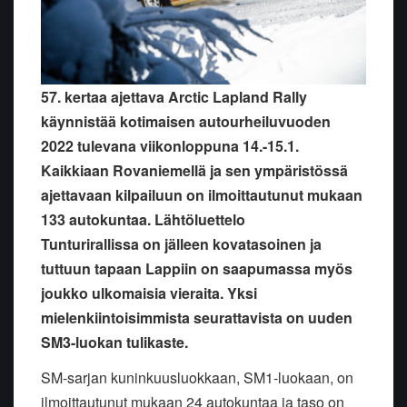
57. kertaa ajettava Arctic Lapland Rally
käynnistää kotimaisen autourheiluvuoden
2022 tulevana viikonloppuna 14.-15.1.
Kaikkiaan Rovaniemellä ja sen ympäristössä
ajettavaan kilpailuun on ilmoittautunut mukaan
133 autokuntaa. Lähtöluettelo
Tunturirallissa on jälleen kovatasoinen ja
tuttuun tapaan Lappiin on saapumassa myös
joukko ulkomaisia vieraita. Yksi
mielenkiintoisimmista seurattavista on uuden
SM3-luokan tulikaste.
SM-sarjan kuninkuusluokkaan, SM1-luokaan, on
ilmoittautunut mukaan 24 autokuntaa ja taso on