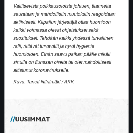
Vallitsevista poikkeusoloista johtuen, tilannetta
seurataan ja mahdollisiin muutoksiin reagoidaan
aktiivisesti. Kilpailun järjestäjä ottaa huomioon
kaikki voimassa olevat ohjeistukset sekä
suositukset. Tehdään kaikki yhdessä turvallinen
ralli, riittävät turvavälit ja hyvä hygienia
huomioiden. Ethän saavu paikan päälle mikäli
sinulla on flunssan oireita tai olet mahdollisesti
altistunut koronavirukselle.
Kuva: Taneli Niinimäki / AKK
UUSIMMAT