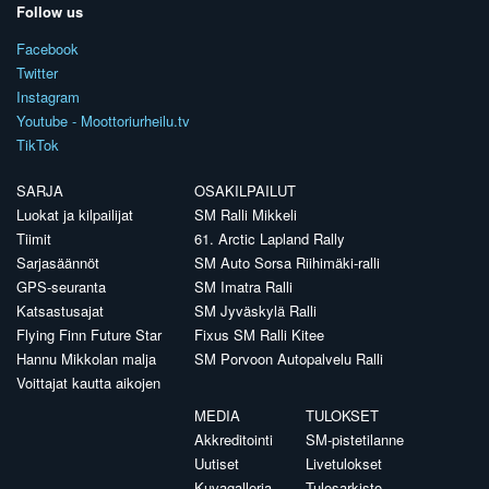
Follow us
Facebook
Twitter
Instagram
Youtube - Moottoriurheilu.tv
TikTok
SARJA
OSAKILPAILUT
Luokat ja kilpailijat
SM Ralli Mikkeli
Tiimit
61. Arctic Lapland Rally
Sarjasäännöt
SM Auto Sorsa Riihimäki-ralli
GPS-seuranta
SM Imatra Ralli
Katsastusajat
SM Jyväskylä Ralli
Flying Finn Future Star
Fixus SM Ralli Kitee
Hannu Mikkolan malja
SM Porvoon Autopalvelu Ralli
Voittajat kautta aikojen
MEDIA
TULOKSET
Akkreditointi
SM-pistetilanne
Uutiset
Livetulokset
Kuvagalleria
Tulosarkisto