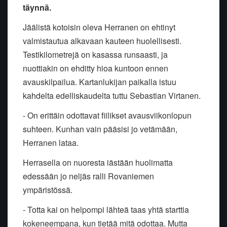
täynnä.
Jäälistä kotoisin oleva Herranen on ehtinyt
valmistautua alkavaan kauteen huolellisesti.
Testikilometrejä on kasassa runsaasti, ja
nuottiakin on ehditty hioa kuntoon ennen
avauskilpailua. Kartanlukijan paikalla istuu
kahdelta edelliskaudelta tuttu Sebastian Virtanen.
- On erittäin odottavat fiilikset avausviikonlopun
suhteen. Kunhan vain pääsisi jo vetämään,
Herranen lataa.
Herrasella on nuoresta iästään huolimatta
edessään jo neljäs ralli Rovaniemen
ympäristössä.
- Totta kai on helpompi lähteä taas yhtä starttia
kokeneempana, kun tietää mitä odottaa. Mutta