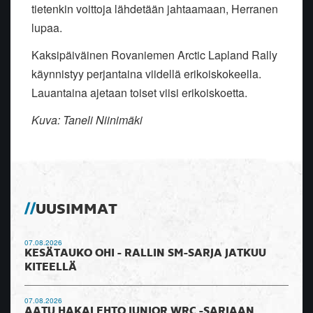
tietenkin voittoja lähdetään jahtaamaan, Herranen
lupaa.
Kaksipäiväinen Rovaniemen Arctic Lapland Rally
käynnistyy perjantaina viidellä erikoiskokeella.
Lauantaina ajetaan toiset viisi erikoiskoetta.
Kuva: Taneli Niinimäki
UUSIMMAT
07.08.2026
KESÄTAUKO OHI - RALLIN SM-SARJA JATKUU
KITEELLÄ
07.08.2026
AATU HAKALEHTO JUNIOR WRC -SARJAAN