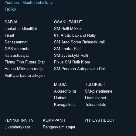
Youtube - Moottoriurheilu.tv
TikTok
SARJA
OSAKILPAILUT
Luokat ja kilpailijat
SM Ralli Mikkeli
Tiimit
61. Arctic Lapland Rally
Sarjasäännöt
SM Auto Sorsa Riihimäki-ralli
GPS-seuranta
SM Imatra Ralli
Katsastusajat
SM Jyväskylä Ralli
Flying Finn Future Star
Fixus SM Ralli Kitee
Hannu Mikkolan malja
SM Porvoon Autopalvelu Ralli
Voittajat kautta aikojen
MEDIA
TULOKSET
Akkreditointi
SM-pistetilanne
Uutiset
Livetulokset
Kuvagalleria
Tulosarkisto
FLYINGFINN.TV
KUMPPANIT
YHTEYSTIEDOT
Livelähetykset
Rengasvalmistajat