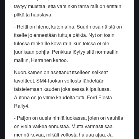
täytyy muistaa, että varsinkin tämä ralli on erittäin
pitkä ja haastava.
- Reitti on hieno, kuten aina. Suurin osa näistä on
itselle jo ennestään tuttuja pätkiä. Nyt on tosin
tulossa renkaille kova ralli, kun teissä ei ole
juurikaan pohjia. Penkkaa löytyy silti normaaliin
malliin, Herranen kertoo.
Nuorukainen on asettanut itselleen selkeät
tavoitteet. SM4-luokan voitosta lähdetään
taistelemaan kauden jokaisessa kilpailussa.
Autona on jo viime kaudelta tuttu Ford Fiesta
Rally4.
- Paljon on uusia nimiä luokassa, joten on vauhtia
on vielä vaikea ennustaa. Mutta varmasti saa
mennä kovaa, mikäli voitosta haluaa ajaa. Ja