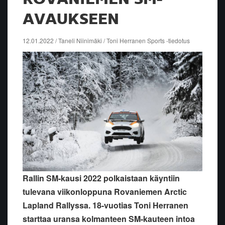
AVAUKSEEN
12.01.2022 / Taneli Niinimäki / Toni Herranen Sports -tiedotus
Rallin SM-kausi 2022 polkaistaan käyntiin
tulevana viikonloppuna Rovaniemen Arctic
Lapland Rallyssa. 18-vuotias Toni Herranen
starttaa uransa kolmanteen SM-kauteen intoa