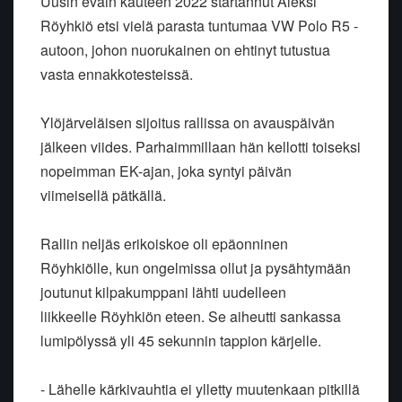
Uusin eväin kauteen 2022 startannut Aleksi
Röyhkiö etsi vielä parasta
tuntumaa VW Polo R5 -
autoon, johon nuorukainen on ehtinyt tutustua
vasta
ennakkotesteissä.
Ylöjärveläisen sijoitus rallissa on avauspäivän
jälkeen viides.
Parhaimmillaan hän kellotti toiseksi
nopeimman EK-ajan, joka syntyi
päivän
viimeisellä pätkällä.
Rallin neljäs erikoiskoe oli epäonninen
Röyhkiölle, kun ongelmissa ollut
ja pysähtymään
joutunut kilpakumppani lähti uudelleen
liikkeelle
Röyhkiön eteen. Se aiheutti sankassa
lumipölyssä yli 45 sekunnin tappion
kärjelle.
- Lähelle kärkivauhtia ei ylletty muutenkaan pitkillä