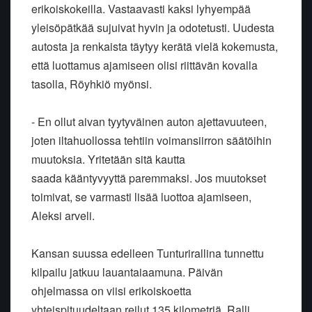
erikoiskokeilla.
Vastaavasti kaksi lyhyempää
yleisöpätkää sujuivat hyvin ja odotetusti.
Uudesta
autosta ja renkaista täytyy kerätä vielä kokemusta,
että
luottamus ajamiseen olisi riittävän kovalla
tasolla, Röyhkiö myönsi.
- En ollut aivan tyytyväinen auton ajettavuuteen,
joten iltahuollossa
tehtiin voimansiirron säätöihin
muutoksia. Yritetään sitä kautta
saada
kääntyvyyttä paremmaksi. Jos muutokset
toimivat, se varmasti lisää
luottoa ajamiseen,
Aleksi arveli.
Kansan suussa edelleen Tunturirallina tunnettu
kilpailu jatkuu
lauantaiaamuna. Päivän
ohjelmassa on viisi erikoiskoetta
yhteispituudeltaan reilut 135 kilometriä. Ralli