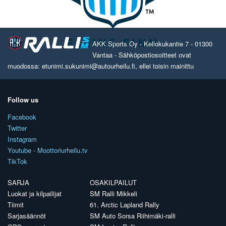
AKK Sports Oy - Kellokukantie 7 - 01300
Vantaa - Sähköpostiosoitteet ovat
muodossa: etunimi.sukunimi@autourheilu.fi, ellei toisin mainittu
Follow us
Facebook
Twitter
Instagram
Youtube - Moottoriurheilu.tv
TikTok
SARJA
OSAKILPAILUT
Luokat ja kilpailijat
SM Ralli Mikkeli
Tiimit
61. Arctic Lapland Rally
Sarjasäännöt
SM Auto Sorsa Riihimäki-ralli