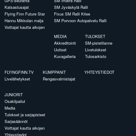
GPS-seuranta
SM Imatra Ralli
Katsastusajat
SM Jyväskylä Ralli
Flying Finn Future Star
Fixus SM Ralli Kitee
Hannu Mikkolan malja
SM Porvoon Autopalvelu Ralli
Voittajat kautta aikojen
MEDIA
TULOKSET
Akkreditointi
SM-pistetilanne
Uutiset
Livetulokset
Kuvagalleria
Tulosarkisto
FLYINGFINN.TV
KUMPPANIT
YHTEYSTIEDOT
Livelähetykset
Rengasvalmistajat
JUNIORIT
Osakilpailut
Media
Tulokset ja sarjapisteet
Sarjasäännöt
Voittajat kautta aikojen
Yhteystiedot