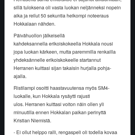
sillä tuloksena oli vasta luokan neljänneksi nopein
aika ja reilut 50 sekuntia heikompi noteeraus
Hokkalaan nähden.
Päivähuollon jälkeisellä
kahdeksannella erikoiskokeella Hokkala nousi
jopa luokan kärkeen, mutta paremmilla renkailla
yhdeksännelle erikoiskokeelle startannut
Herranen kuittasi sijan takaisin hurjalla pohja-
ajalla.
Ristilampi osoitti haastavuutensa myös SM4-
luokalle, kun Hokkala rysäytti rajusti
ulos. Herranen kuittasi voiton näin ollen yli
minuutilla ennen Hokkalan paikan perinyttä
Kristian Niemistä.
- Ei ollut helppo ralli, rengaspeli oli todella kovaa