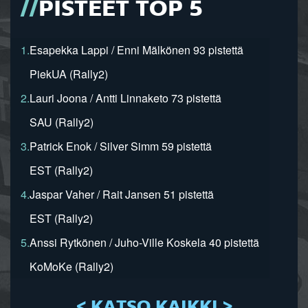
PISTEET TOP 5
1.
Esapekka Lappi / Enni Mälkönen 93 pistettä
PiekUA (Rally2)
2.
Lauri Joona / Antti Linnaketo 73 pistettä
SAU (Rally2)
3.
Patrick Enok / Silver Simm 59 pistettä
EST (Rally2)
4.
Jaspar Vaher / Rait Jansen 51 pistettä
EST (Rally2)
5.
Anssi Rytkönen / Juho-Ville Koskela 40 pistettä
KoMoKe (Rally2)
< KATSO KAIKKI >