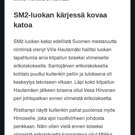
SM2-luokan kärjessä kovaa
katoa
SM2-luokan kaksi edellistä Suomen mestaruutta
nimiinsä vienyt Ville Hautamäki hallitsi luokan
tapahtumia aina kilpailun toiseksi viimeiselle
erikoiskokeelle. Sarriojärven erikoiskokeella
kohtalo puuttui kuitenkin peliin ja tuloksena oli
keskeytys tekniseen vikaan. Läpi koko kilpailun
Hautamäen jälkeen toisena ollut Vesa Hirvonen
peri johtopaikan ennen viimeistä erikoiskoetta.
Ristilampi näytti kuitenkin pahat puolensa myös
Hirvoselle, joka ajoi nuottivirheen johdosta
penkkaan. Näin ollen vielä ennen toiseksi
viimeistä erikoiskoetta kolmantena ollut Miikka