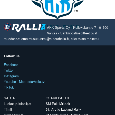
AKK Sports Oy - Kellokukantie 7 - 01300
Vantaa - Sähköpostiosoitteet ovat
muodossa: etunimi.sukunimi@autourheilu.fi, ellei toisin mainittu
Follow us
Facebook
Twitter
Instagram
Youtube - Moottoriurheilu.tv
TikTok
SARJA
OSAKILPAILUT
Luokat ja kilpailijat
SM Ralli Mikkeli
Tiimit
61. Arctic Lapland Rally
Sarjasäännöt
SM Auto Sorsa Riihimäki-ralli