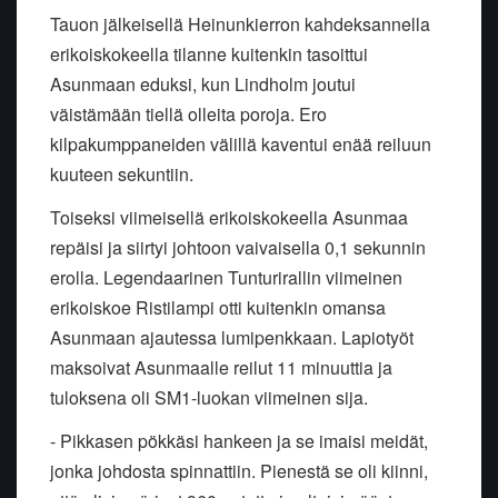
Tauon jälkeisellä Heinunkierron kahdeksannella
erikoiskokeella tilanne kuitenkin tasoittui
Asunmaan eduksi, kun Lindholm joutui
väistämään tiellä olleita poroja. Ero
kilpakumppaneiden välillä kaventui enää reiluun
kuuteen sekuntiin.
Toiseksi viimeisellä erikoiskokeella Asunmaa
repäisi ja siirtyi johtoon vaivaisella 0,1 sekunnin
erolla. Legendaarinen Tunturirallin viimeinen
erikoiskoe Ristilampi otti kuitenkin omansa
Asunmaan ajautessa lumipenkkaan. Lapiotyöt
maksoivat Asunmaalle reilut 11 minuuttia ja
tuloksena oli SM1-luokan viimeinen sija.
- Pikkasen pökkäsi hankeen ja se imaisi meidät,
jonka johdosta spinnattiin. Pienestä se oli kiinni,