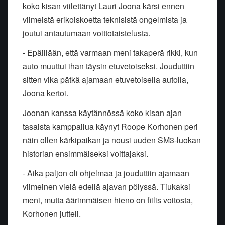
koko kisan viilettänyt Lauri Joona kärsi ennen
viimeistä erikoiskoetta teknisistä ongelmista ja
joutui antautumaan voittotaistelusta.
- Epäillään, että varmaan meni takaperä rikki, kun
auto muuttui ihan täysin etuvetoiseksi. Jouduttiin
sitten vika pätkä ajamaan etuvetoisella autolla,
Joona kertoi.
Joonan kanssa käytännössä koko kisan ajan
tasaista kamppailua käynyt Roope Korhonen peri
näin ollen kärkipaikan ja nousi uuden SM3-luokan
historian ensimmäiseksi voittajaksi.
- Aika paljon oli ohjelmaa ja jouduttiin ajamaan
viimeinen vielä edellä ajavan pölyssä. Tiukaksi
meni, mutta äärimmäisen hieno on fiilis voitosta,
Korhonen jutteli.