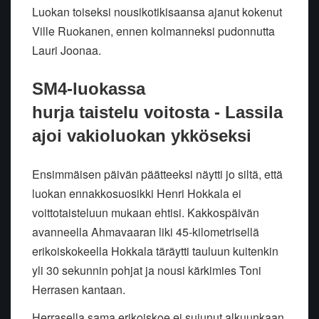
Luokan toiseksi nousikotikisaansa ajanut kokenut
Ville Ruokanen, ennen kolmanneksi pudonnutta
Lauri Joonaa.
SM4-luokassa
hurja taistelu voitosta - Lassila
ajoi vakioluokan ykköseksi
Ensimmäisen päivän päätteeksi näytti jo siltä, että
luokan ennakkosuosikki Henri Hokkala ei
voittotaisteluun mukaan ehtisi. Kakkospäivän
avanneella Ahmavaaran liki 45-kilometrisellä
erikoiskokeella Hokkala täräytti tauluun kuitenkin
yli 30 sekunnin pohjat ja nousi kärkimies Toni
Herrasen kantaan.
Herrasella sama erikoiskoe ei sujunut alkuunkaan,