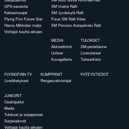
GPS-seuranta
SM Imatra Ralli
Katsastusajat
SM Jyväskylä Ralli
Flying Finn Future Star
Fixus SM Ralli Kitee
Hannu Mikkolan malja
SM Porvoon Autopalvelu Ralli
Voittajat kautta aikojen
MEDIA
TULOKSET
Akkreditointi
SM-pistetilanne
Uutiset
Livetulokset
Kuvagalleria
Tulosarkisto
FLYINGFINN.TV
KUMPPANIT
YHTEYSTIEDOT
Livelähetykset
Rengasvalmistajat
JUNIORIT
Osakilpailut
Media
Tulokset ja sarjapisteet
Sarjasäännöt
Voittajat kautta aikojen