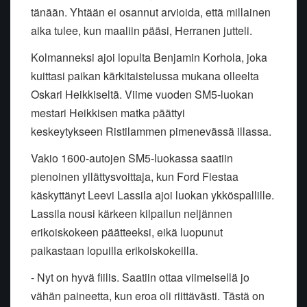
tänään. Yhtään ei osannut arvioida, että millainen
aika tulee, kun maaliin pääsi, Herranen jutteli.
Kolmanneksi ajoi lopulta Benjamin Korhola, joka
kuittasi paikan kärkitaistelussa mukana olleelta
Oskari Heikkiseltä. Viime vuoden SM5-luokan
mestari Heikkisen matka päättyi
keskeytykseen Ristilammen pimenevässä illassa.
Vakio 1600-autojen SM5-luokassa saatiin
pienoinen yllättysvoittaja, kun Ford Fiestaa
käskyttänyt Leevi Lassila ajoi luokan ykköspallille.
Lassila nousi kärkeen kilpailun neljännen
erikoiskokeen päätteeksi, eikä luopunut
paikastaan lopuilla erikoiskokeilla.
- Nyt on hyvä fiilis. Saatiin ottaa viimeisellä jo
vähän paineetta, kun eroa oli riittävästi. Tästä on