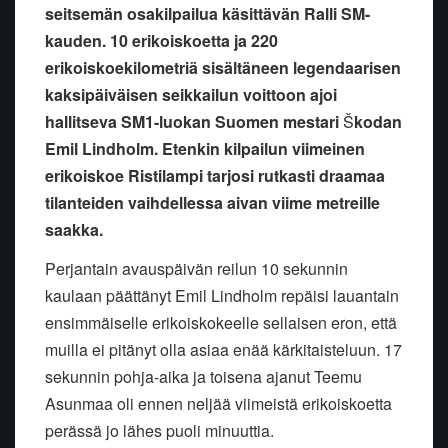
seitsemän osakilpailua käsittävän Ralli SM-
kauden. 10 erikoiskoetta ja 220
erikoiskoekilometriä sisältäneen legendaarisen
kaksipäiväisen seikkailun voittoon ajoi
hallitseva SM1-luokan Suomen mestari
Š
kodan
Emil Lindholm. Etenkin kilpailun viimeinen
erikoiskoe Ristilampi tarjosi rutkasti draamaa
tilanteiden vaihdellessa aivan viime metreille
saakka.
Perjantain avauspäivän reilun 10 sekunnin
kaulaan päättänyt Emil Lindholm repäisi lauantain
ensimmäiselle erikoiskokeelle sellaisen eron, että
muilla ei pitänyt olla asiaa enää kärkitaisteluun. 17
sekunnin pohja-aika ja toisena ajanut Teemu
Asunmaa oli ennen neljää viimeistä erikoiskoetta
perässä jo lähes puoli minuuttia.