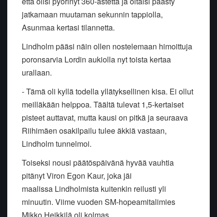
että olisi pyörinyt 360-astetta ja oltaisi päästy
jatkamaan muutaman sekunnin tappiolla,
Asunmaa kertasi tilannetta.
Lindholm pääsi näin ollen nostelemaan himoittuja
poronsarvia Lordin aukiolla nyt toista kertaa
urallaan.
- Tämä oli kyllä todella yllätyksellinen kisa. Ei ollut
meilläkään helppoa. Täältä tulevat 1,5-kertaiset
pisteet auttavat, mutta kausi on pitkä ja seuraava
Riihimäen osakilpailu tulee äkkiä vastaan,
Lindholm tunnelmoi.
Toiseksi nousi päätöspäivänä hyvää vauhtia
pitänyt Viron Egon Kaur, joka jäi
maalissa Lindholmista kuitenkin reilusti yli
minuutin. Viime vuoden SM-hopeamitalimies
Mikko Heikkilä oli kolmas.