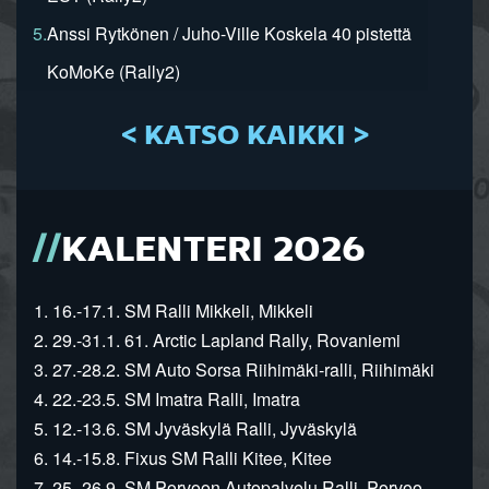
5.
Anssi Rytkönen / Juho-Ville Koskela 40 pistettä
KoMoKe (Rally2)
< KATSO KAIKKI >
KALENTERI 2026
1. 16.-17.1. SM Ralli Mikkeli, Mikkeli
2. 29.-31.1. 61. Arctic Lapland Rally, Rovaniemi
3. 27.-28.2. SM Auto Sorsa Riihimäki-ralli, Riihimäki
4. 22.-23.5. SM Imatra Ralli, Imatra
5. 12.-13.6. SM Jyväskylä Ralli, Jyväskylä
6. 14.-15.8. Fixus SM Ralli Kitee, Kitee
7. 25.-26.9. SM Porvoon Autopalvelu Ralli, Porvoo