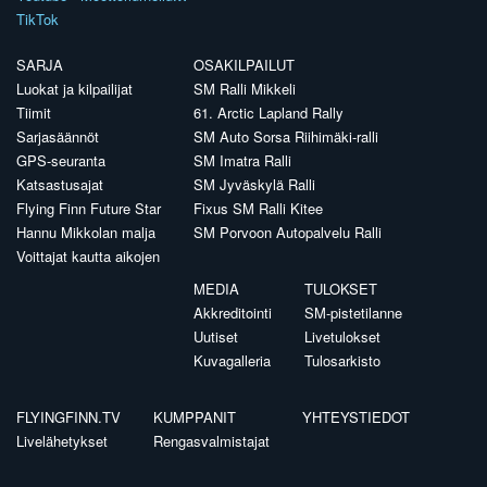
TikTok
SARJA
OSAKILPAILUT
Luokat ja kilpailijat
SM Ralli Mikkeli
Tiimit
61. Arctic Lapland Rally
Sarjasäännöt
SM Auto Sorsa Riihimäki-ralli
GPS-seuranta
SM Imatra Ralli
Katsastusajat
SM Jyväskylä Ralli
Flying Finn Future Star
Fixus SM Ralli Kitee
Hannu Mikkolan malja
SM Porvoon Autopalvelu Ralli
Voittajat kautta aikojen
MEDIA
TULOKSET
Akkreditointi
SM-pistetilanne
Uutiset
Livetulokset
Kuvagalleria
Tulosarkisto
FLYINGFINN.TV
KUMPPANIT
YHTEYSTIEDOT
Livelähetykset
Rengasvalmistajat