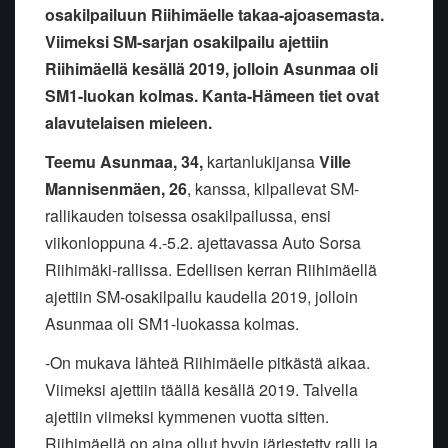
osakilpailuun Riihimäelle takaa-ajoasemasta.
Viimeksi SM-sarjan osakilpailu ajettiin
Riihimäellä kesällä 2019, jolloin Asunmaa oli
SM1-luokan kolmas. Kanta-Hämeen tiet ovat
alavutelaisen mieleen.
Teemu Asunmaa, 34,
kartanlukijansa
Ville
Mannisenmäen, 26
, kanssa, kilpailevat SM-
rallikauden toisessa osakilpailussa, ensi
viikonloppuna 4.-5.2. ajettavassa Auto Sorsa
Riihimäki-rallissa. Edellisen kerran Riihimäellä
ajettiin SM-osakilpailu kaudella 2019, jolloin
Asunmaa oli SM1-luokassa kolmas.
-On mukava lähteä Riihimäelle pitkästä aikaa.
Viimeksi ajettiin täällä kesällä 2019. Talvella
ajettiin viimeksi kymmenen vuotta sitten.
Riihimäellä on aina ollut hyvin järjestetty ralli ja