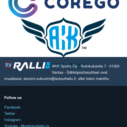
AKK Sports Oy - Kellokukantie 7 - 01300
Vantaa - Sähköpostiosoitteet ovat
muodossa: etunimi.sukunimi@autourheilu.fi, ellei toisin mainittu
Follow us
Facebook
Twitter
Instagram
Youtube - Moottoriurheilu.tv