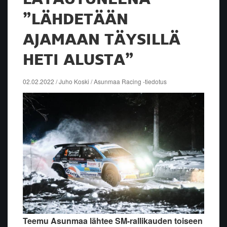
”LÄHDETÄÄN
AJAMAAN TÄYSILLÄ
HETI ALUSTA”
02.02.2022 / Juho Koski / Asunmaa Racing -tiedotus
Teemu Asunmaa lähtee SM-rallikauden toiseen