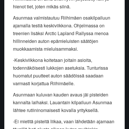
hienot tiet, joten mikäs siinä.
Asunmaa valmistautuu Riihimäen osakilpailuun
ajamalla testiä keskiviikkona. Ohjelmassa on
treenien lisäksi Arctic Lapland Rallyssa menoa
hillinneiden auton epämieluisten säätöjen
muokkaamista mieluisammaksi.
-Keskiviikkona koitetaan joitain asioita,
todennäköisesti lukkojen asetuksia. Tunturissa
huomatut puutteet auton säädöissä saadaan
varmasti korjattua Riihimäelle.
Asunmaan kuluvan kauden avaus jäi pisteiden
kannalta laihaksi. Lauantain kilpailuun Asunmaa
lähtee rutiininomaisesti kovalla yrityksellä.
-Ei mietitä pisteitä liikaa, vaan lähdetään ajamaan