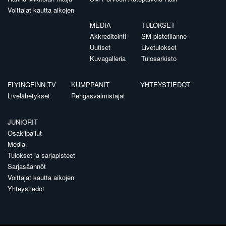
Voittajat kautta aikojen
MEDIA
TULOKSET
Akkreditointi
SM-pistetilanne
Uutiset
Livetulokset
Kuvagalleria
Tulosarkisto
FLYINGFINN.TV
KUMPPANIT
YHTEYSTIEDOT
Livelähetykset
Rengasvalmistajat
JUNIORIT
Osakilpailut
Media
Tulokset ja sarjapisteet
Sarjasäännöt
Voittajat kautta aikojen
Yhteystiedot