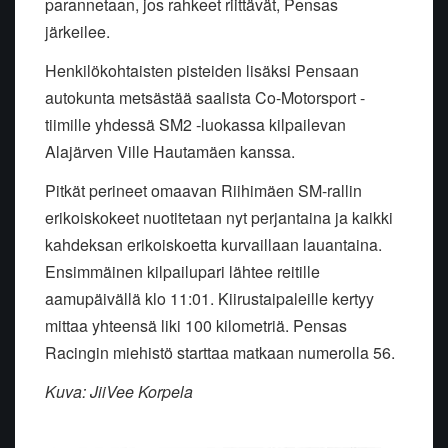
parannetaan, jos rahkeet riittävät, Pensas
järkeilee.
Henkilökohtaisten pisteiden lisäksi Pensaan
autokunta metsästää saalista Co-Motorsport -
tiimille yhdessä SM2 -luokassa kilpailevan
Alajärven Ville Hautamäen kanssa.
Pitkät perineet omaavan Riihimäen SM-rallin
erikoiskokeet nuotitetaan nyt perjantaina ja kaikki
kahdeksan erikoiskoetta kurvaillaan lauantaina.
Ensimmäinen kilpailupari lähtee reitille
aamupäivällä klo 11:01. Kiirustaipaleille kertyy
mittaa yhteensä liki 100 kilometriä. Pensas
Racingin miehistö starttaa matkaan numerolla 56.
Kuva: JiiVee Korpela