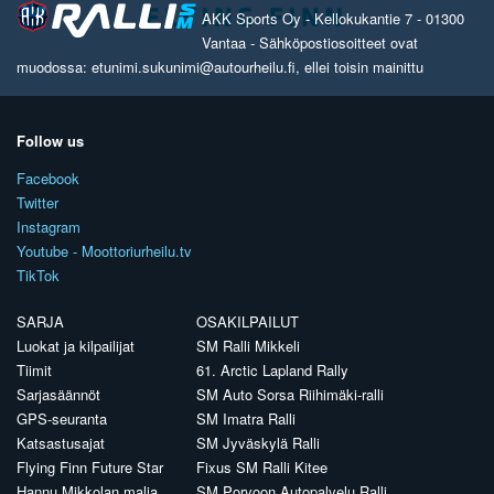
AKK Sports Oy - Kellokukantie 7 - 01300
Vantaa - Sähköpostiosoitteet ovat
muodossa: etunimi.sukunimi@autourheilu.fi, ellei toisin mainittu
Follow us
Facebook
Twitter
Instagram
Youtube - Moottoriurheilu.tv
TikTok
SARJA
OSAKILPAILUT
Luokat ja kilpailijat
SM Ralli Mikkeli
Tiimit
61. Arctic Lapland Rally
Sarjasäännöt
SM Auto Sorsa Riihimäki-ralli
GPS-seuranta
SM Imatra Ralli
Katsastusajat
SM Jyväskylä Ralli
Flying Finn Future Star
Fixus SM Ralli Kitee
Hannu Mikkolan malja
SM Porvoon Autopalvelu Ralli