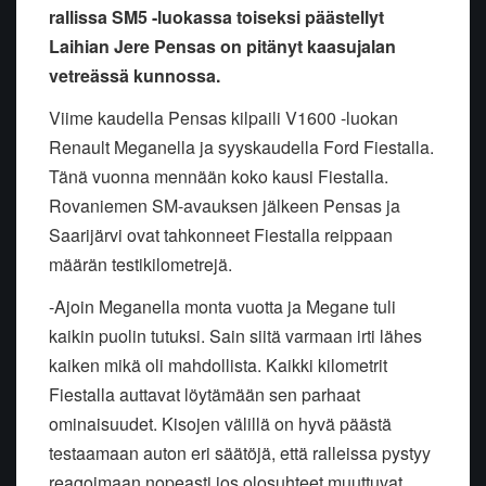
rallissa SM5 -luokassa toiseksi päästellyt
Laihian Jere Pensas on pitänyt kaasujalan
vetreässä kunnossa.
Viime kaudella Pensas kilpaili V1600 -luokan
Renault Meganella ja syyskaudella Ford Fiestalla.
Tänä vuonna mennään koko kausi Fiestalla.
Rovaniemen SM-avauksen jälkeen Pensas ja
Saarijärvi ovat tahkonneet Fiestalla reippaan
määrän testikilometrejä.
-Ajoin Meganella monta vuotta ja Megane tuli
kaikin puolin tutuksi. Sain siitä varmaan irti lähes
kaiken mikä oli mahdollista. Kaikki kilometrit
Fiestalla auttavat löytämään sen parhaat
ominaisuudet. Kisojen välillä on hyvä päästä
testaamaan auton eri säätöjä, että ralleissa pystyy
reagoimaan nopeasti jos olosuhteet muuttuvat,