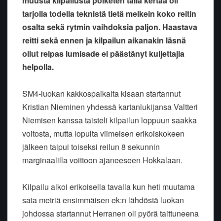
muusta kilpailusta poiketen tällä kertaa oli
tarjolla todella teknistä tietä melkein koko reitin
osalta sekä rytmin vaihdoksia paljon. Haastava
reitti sekä ennen ja kilpailun aikanakin läsnä
ollut reipas lumisade ei päästänyt kuljettajia
helpolla.
SM4-luokan kakkospaikalta kisaan startannut
Kristian Nieminen yhdessä kartanlukijansa Valtteri
Niemisen kanssa taisteli kilpailun loppuun saakka
voitosta, mutta lopulta viimeisen erikoiskokeen
jälkeen taipui toiseksi reilun 8 sekunnin
marginaalilla voittoon ajaneeseen Hokkalaan.
Kilpailu alkoi erikoisella tavalla kun heti muutama
sata metriä ensimmäisen ek:n lähdöstä luokan
johdossa startannut Herranen oli pyörä taittuneena