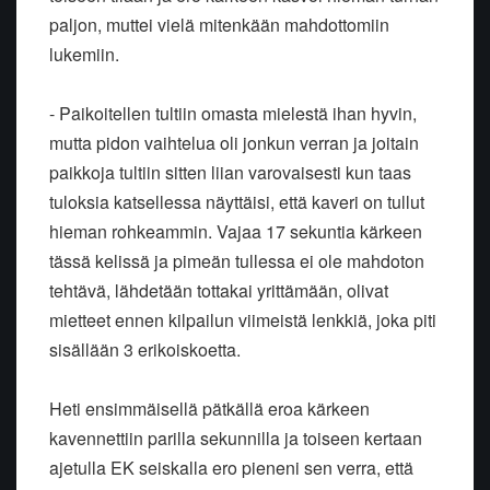
paljon, muttei vielä mitenkään mahdottomiin
lukemiin.
- Paikoitellen tultiin omasta mielestä ihan hyvin,
mutta pidon vaihtelua oli jonkun verran ja joitain
paikkoja tultiin sitten liian varovaisesti kun taas
tuloksia katsellessa näyttäisi, että kaveri on tullut
hieman rohkeammin. Vajaa 17 sekuntia kärkeen
tässä kelissä ja pimeän tullessa ei ole mahdoton
tehtävä, lähdetään tottakai yrittämään, olivat
mietteet ennen kilpailun viimeistä lenkkiä, joka piti
sisällään 3 erikoiskoetta.
Heti ensimmäisellä pätkällä eroa kärkeen
kavennettiin parilla sekunnilla ja toiseen kertaan
ajetulla EK seiskalla ero pieneni sen verra, että