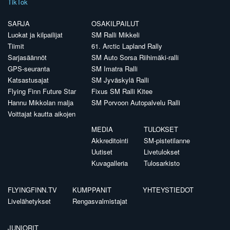
TikTok
SARJA
OSAKILPAILUT
Luokat ja kilpailijat
SM Ralli Mikkeli
Tiimit
61. Arctic Lapland Rally
Sarjasäännöt
SM Auto Sorsa Riihimäki-ralli
GPS-seuranta
SM Imatra Ralli
Katsastusajat
SM Jyväskylä Ralli
Flying Finn Future Star
Fixus SM Ralli Kitee
Hannu Mikkolan malja
SM Porvoon Autopalvelu Ralli
Voittajat kautta aikojen
MEDIA
TULOKSET
Akkreditointi
SM-pistetilanne
Uutiset
Livetulokset
Kuvagalleria
Tulosarkisto
FLYINGFINN.TV
KUMPPANIT
YHTEYSTIEDOT
Livelähetykset
Rengasvalmistajat
JUNIORIT