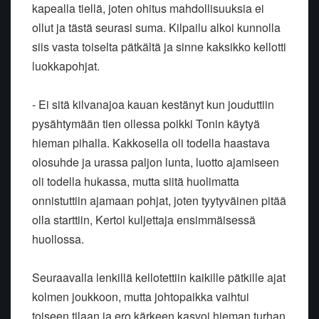
kapealla tiellä, joten ohitus mahdollisuuksia ei
ollut ja tästä seurasi suma. Kilpailu alkoi kunnolla
siis vasta toiselta pätkältä ja sinne kaksikko kellotti
luokkapohjat.
- Ei sitä kilvanajoa kauan kestänyt kun jouduttiin
pysähtymään tien ollessa poikki Tonin käytyä
hieman pihalla. Kakkosella oli todella haastava
olosuhde ja urassa paljon lunta, luotto ajamiseen
oli todella hukassa, mutta siitä huolimatta
onnistuttiin ajamaan pohjat, joten tyytyväinen pitää
olla starttiin, Kertoi kuljettaja ensimmäisessä
huollossa.
Seuraavalla lenkillä kellotettiin kaikille pätkille ajat
kolmen joukkoon, mutta johtopaikka vaihtui
toiseen tilaan ja ero kärkeen kasvoi hieman turhan