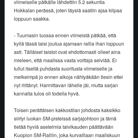
viimeiselle pätkälle lähdettiin 5.2 sekuntia
Hokkalan perässä, joten täysiä saatiin ajaa kilpaa
loppuun saakka.
- Tuumasin tuossa ennen viimeistä pätkää, että
kyllä tässä taisi joutua ajamaan rallia ihan loppuun
asti. Tälläiset taistot ovat ehdottomasti olleet aina
mieleen, että maalissa vasta voittaja selviää. Ei
tullut itseltä puhdasta suoritusta viimeiselle ja
melkeimpä jo ennen aikoja nähtyäkään tiesin ettei
nyt riittänyt. Harmittavan lähelle jäi, mutta sarjan
kannalta tulos oli todella hyvä.
Toisen perättäisen kakkostilan johdosta kaksikko
siirtyi luokan SM-pisteissä sarjajohtoon ja tämä
tietää hyviä asetelmia talvikauden päättävään
Kuopion SM-Ralliin, joka kurvaillaan maaliskuun