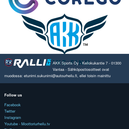
AKK Sports Oy - Kellokukantie 7 - 01300
Vantaa - Sähköpostiosoitteet ovat
muodossa: etunimi.sukunimi@autourheilu.fi, ellei toisin mainittu
Follow us
Facebook
Twitter
Instagram
Youtube - Moottoriurheilu.tv